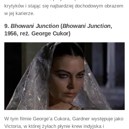
krytyków i stając się najbardziej dochodowym obrazem
w jej karierze.
9.
Bhowani Junction
(
Bhowani Junction
,
1956, reż. George Cukor)
W tym filmie George’a Cukora, Gardner występuje jako
Victoria, w której żyłach płynie krew indyjska i