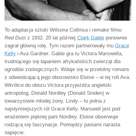
To adaptacja sztuki Wilsona Collinsa i remake filmu
Red Dust
z 1932. 20 lat później
Clark Gable
ponownie
zagrał główną rolę. Tym razem partnerowały mu
Grace
Kelly
i Ava Gardner. Gable gra tu Victora Marswella,
trudniącego się łapaniem afrykańskich zwierząt dla
ogrodów zoologicznych. Wdaje się w przelotny romans
z odwiedzającą jego obozowisko Eloise – w tej roli Ava.
Wkrótce do obozu Victora przyjeżdża angielski
antropolog, Donald Nordley (Donald Sinden) w
towarzystwie młodej żony, Lindy – to jedna z
najsłynniejszych ról Grace Kelly. Marswell jest pod
wrażeniem pięknej pani Nordley. Eloise obserwuje
rodzącą się fascynacje. Pomiędzy paniami narasta
napięcie.