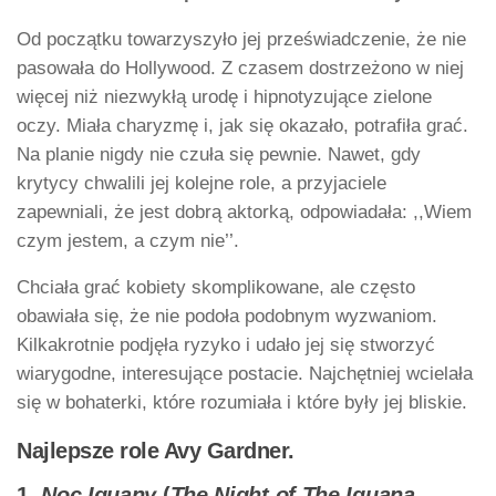
Od początku towarzyszyło jej przeświadczenie, że nie
pasowała do Hollywood. Z czasem dostrzeżono w niej
więcej niż niezwykłą urodę i hipnotyzujące zielone
oczy. Miała charyzmę i, jak się okazało, potrafiła grać.
Na planie nigdy nie czuła się pewnie. Nawet, gdy
krytycy chwalili jej kolejne role, a przyjaciele
zapewniali, że jest dobrą aktorką, odpowiadała: ,,Wiem
czym jestem, a czym nie’’.
Chciała grać kobiety skomplikowane, ale często
obawiała się, że nie podoła podobnym wyzwaniom.
Kilkakrotnie podjęła ryzyko i udało jej się stworzyć
wiarygodne, interesujące postacie. Najchętniej wcielała
się w bohaterki, które rozumiała i które były jej bliskie.
Najlepsze role Avy Gardner.
1.
Noc Iguany
(
The Night of The Iguana
,