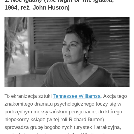
1964, reż. John Huston)
To ekranizacja sztuki
Tennessee Williamsa
. Akcja tego
znakomitego dramatu psychologicznego toczy się w
podrzędnym meksykańskim pensjonacie, do którego
niepokorny ksiądz (w tej roli Richard Burton)
sprowadza grupę bogobojnych turystek i atrakcyjną,