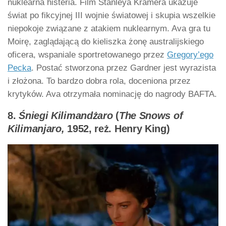
nuklearna histeria. Film Stanleya Kramera ukazuje
świat po fikcyjnej III wojnie światowej i skupia wszelkie
niepokoje związane z atakiem nuklearnym. Ava gra tu
Moirę, zaglądającą do kieliszka żonę australijskiego
oficera, wspaniale sportretowanego przez
Gregory’ego
Pecka
. Postać stworzona przez Gardner jest wyrazista
i złożona. To bardzo dobra rola, doceniona przez
krytyków. Ava otrzymała nominację do nagrody BAFTA.
8.
Śniegi Kilimandżaro
(
The Snows of
Kilimanjaro,
1952, reż. Henry King)