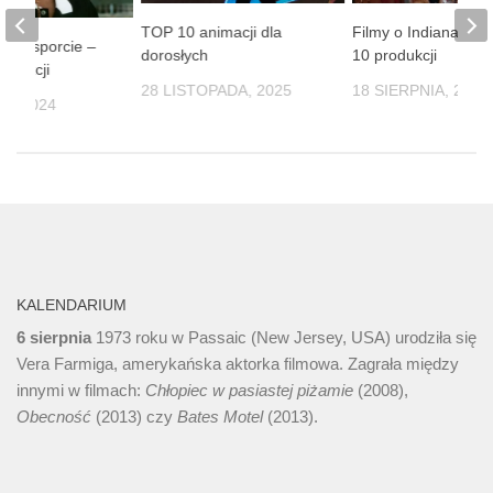
TOP 10 animacji dla
Filmy o Indianach 
lmy o sporcie –
dorosłych
10 produkcji
odukcji
28 LISTOPADA, 2025
18 SIERPNIA, 2025
IA, 2024
KALENDARIUM
6 sierpnia
1973 roku w Passaic (New Jersey, USA) urodziła się
Vera Farmiga, amerykańska aktorka filmowa. Zagrała między
innymi w filmach:
Chłopiec w pasiastej piżamie
(2008),
Obecność
(2013) czy
Bates Motel
(2013).