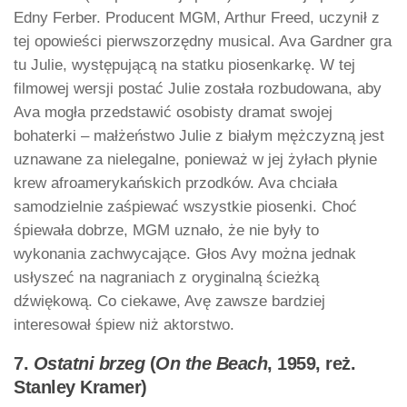
Edny Ferber. Producent MGM, Arthur Freed, uczynił z
tej opowieści pierwszorzędny musical. Ava Gardner gra
tu Julie, występującą na statku piosenkarkę. W tej
filmowej wersji postać Julie została rozbudowana, aby
Ava mogła przedstawić osobisty dramat swojej
bohaterki – małżeństwo Julie z białym mężczyzną jest
uznawane za nielegalne, ponieważ w jej żyłach płynie
krew afroamerykańskich przodków. Ava chciała
samodzielnie zaśpiewać wszystkie piosenki. Choć
śpiewała dobrze, MGM uznało, że nie były to
wykonania zachwycające. Głos Avy można jednak
usłyszeć na nagraniach z oryginalną ścieżką
dźwiękową. Co ciekawe, Avę zawsze bardziej
interesował śpiew niż aktorstwo.
7.
Ostatni brzeg
(
On the Beach
, 1959, reż.
Stanley Kramer)