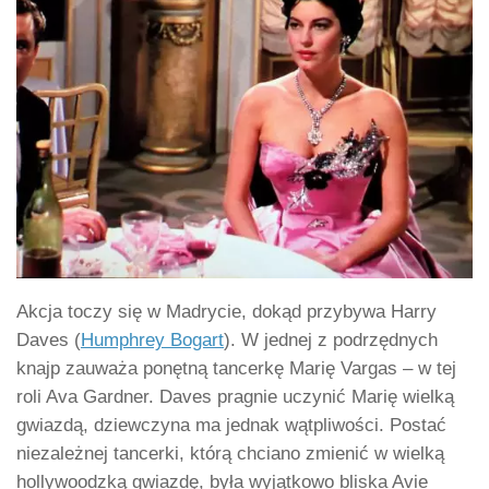
Akcja toczy się w Madrycie, dokąd przybywa Harry
Daves (
Humphrey Bogart
). W jednej z podrzędnych
knajp zauważa ponętną tancerkę Marię Vargas – w tej
roli Ava Gardner. Daves pragnie uczynić Marię wielką
gwiazdą, dziewczyna ma jednak wątpliwości. Postać
niezależnej tancerki, którą chciano zmienić w wielką
hollywoodzką gwiazdę, była wyjątkowo bliska Avie