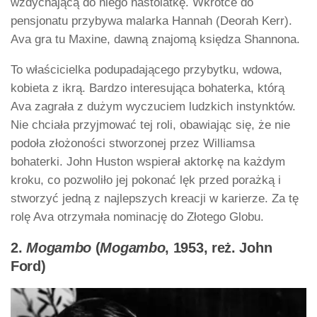
wzdychającą do niego nastolatkę. Wkrótce do
pensjonatu przybywa malarka Hannah (Deorah Kerr).
Ava gra tu Maxine, dawną znajomą księdza Shannona.
To właścicielka podupadającego przybytku, wdowa,
kobieta z ikrą. Bardzo interesująca bohaterka, którą
Ava zagrała z dużym wyczuciem ludzkich instynktów.
Nie chciała przyjmować tej roli, obawiając się, że nie
podoła złożoności stworzonej przez Williamsa
bohaterki. John Huston wspierał aktorkę na każdym
kroku, co pozwoliło jej pokonać lęk przed porażką i
stworzyć jedną z najlepszych kreacji w karierze. Za tę
rolę Ava otrzymała nominację do Złotego Globu.
2.
Mogambo
(
Mogambo
, 1953, reż. John
Ford)