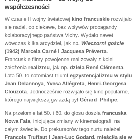
współczesności
W czasie II wojny światowej
kino francuskie
rozwijało
się nadal, co ciekawe, bez wpływów propagandy
kolaboracyjnego państwa Vichy. Wydało nawet
wówczas kilka arcydzieł, jak np.
Wieczorni goście
(1942) Marcela Carné i Jacquesa Préverta.
Francuskie filmy powojenne realizowały z kolei
założenia
realizmu
, jak np.
dzieła René Clémenta
.
Lata 50. to natomiast triumf
egzystencjalizmu w stylu
Jean Delannoya, Yvesa Allégreta, Henri-Georgesa
Clouzota.
Jednocześnie rozwijało się kino popularne,
którego największą gwiazdą był
Gérard
Philipe
.
Na przełomie lat 50. i 60. do głosu doszła
francuska
Nowa Fala
, inicjująca zmiany w kinematografii na
całym świecie. Do prekursorów tego nurtu należeli
François Truffaut i Jean-Luc Godard, mieściła się w