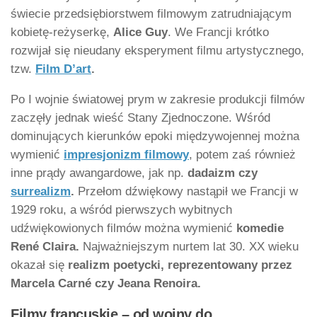
świecie przedsiębiorstwem filmowym zatrudniającym
kobietę-reżyserkę,
Alice Guy
. We Francji krótko
rozwijał się nieudany eksperyment filmu artystycznego,
tzw.
Film D’art
.
Po I wojnie światowej prym w zakresie produkcji filmów
zaczęły jednak wieść Stany Zjednoczone. Wśród
dominujących kierunków epoki międzywojennej można
wymienić
impresjonizm filmowy
, potem zaś również
inne prądy awangardowe, jak np.
dadaizm czy
surrealizm
.
Przełom dźwiękowy nastąpił we Francji w
1929 roku, a wśród pierwszych wybitnych
udźwiękowionych filmów można wymienić
komedie
René Claira.
Najważniejszym nurtem lat 30. XX wieku
okazał się
realizm poetycki, reprezentowany przez
Marcela Carné czy Jeana Renoira.
Filmy francuskie – od wojny do