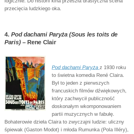
logicznie. Do historii kina przeszła drastyczna scena
przecięcia ludzkiego oka.
4.
Pod dachami Paryża (Sous les toits de
Paris)
– Rene Clair
Pod dachami Paryża
z 1930 roku
to świetna komedia René Claira.
Był to jeden z pierwszych
francuskich filmów dźwiękowych,
który zachwycił publiczność
doskonałym wkomponowaniem
partii muzycznych w fabułę.
Bohaterowie dzieła Claira to zwyczajni ludzie: uliczny
śpiewak (Gaston Modot) i młoda Rumunka (Pola Illéry),