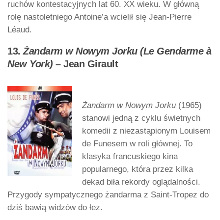
ruchów kontestacyjnych lat 60. XX wieku. W główną
rolę nastoletniego Antoine’a wcielił się Jean-Pierre
Léaud.
13.
Żandarm w Nowym Jorku (Le Gendarme à
New York)
– Jean Girault
Żandarm w Nowym Jorku
(1965)
stanowi jedną z cyklu świetnych
komedii z niezastąpionym Louisem
de Funesem w roli głównej. To
klasyka francuskiego kina
popularnego, która przez kilka
dekad biła rekordy oglądalności.
Przygody sympatycznego żandarma z Saint-Tropez do
dziś bawią widzów do łez.