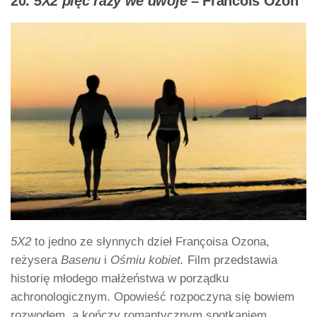
20.
5X2 pięć razy we dwoje
– Francois Ozon
5X2
to jedno ze słynnych dzieł Françoisa Ozona,
reżysera
Basenu
i
Ośmiu kobiet.
Film przedstawia
historię młodego małżeństwa w porządku
achronologicznym. Opowieść rozpoczyna się bowiem
rozwodem, a kończy romantycznym spotkaniem