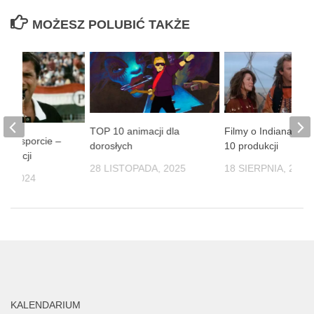
MOŻESZ POLUBIĆ TAKŻE
TOP 10 animacji dla
Filmy o Indianach 
lmy o sporcie –
dorosłych
10 produkcji
odukcji
28 LISTOPADA, 2025
18 SIERPNIA, 2025
IA, 2024
KALENDARIUM