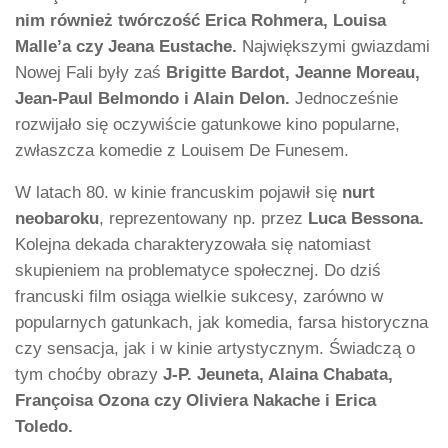
nim również twórczość Erica Rohmera, Louisa
Malle’a czy Jeana Eustache.
Największymi gwiazdami
Nowej Fali były zaś
Brigitte Bardot, Jeanne Moreau,
Jean-Paul Belmondo i Alain Delon.
Jednocześnie
rozwijało się oczywiście gatunkowe kino popularne,
zwłaszcza komedie z Louisem De Funesem.
W latach 80. w kinie francuskim pojawił się
nurt
neobaroku
, reprezentowany np. przez
Luca Bessona.
Kolejna dekada charakteryzowała się natomiast
skupieniem na problematyce społecznej. Do dziś
francuski film osiąga wielkie sukcesy, zarówno w
popularnych gatunkach, jak komedia, farsa historyczna
czy sensacja, jak i w kinie artystycznym. Świadczą o
tym choćby obrazy
J-P. Jeuneta, Alaina Chabata,
Françoisa Ozona czy Oliviera Nakache i Erica
Toledo.