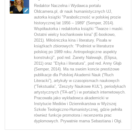
Redaktor Naczelna i Wydawca portalu
Oldcamera.pl, dr nauk humanistycznych UJ,
autorka książki "Paraboliczność w polskiej prozie
historycznej lat 1956 – 1989" (Semper, 2014).
Współautorka i redaktorka książki “Twarze i maski.
Ostatni wielcy kochankowie kina” (E-bookowo,
2021). Miłośniczka kina i literatury. Pisała w
książkach zbiorowych: "Podmiot w literaturze
polskiej po 1989 roku. Antropologiczne aspekty
konstrukcji", pod red. Żanety Nalewajk, (Elipsa,
2011) oraz "Etyka i literatura", pod red. Anny Głąb
(Semper, 2014). Ma na swoim koncie prestiżowe
publikacje dla Polskiej Akademii Nauk (“Ruch
Literacki”), artykuły w czasopismach naukowych
(“Tekstualia”, “Zeszyty Naukowe KUL”), periodykach
artystycznych (“FA-art”) i w portalach internetowych.
Pracowała jako wykładowca akademicki w
Instytucie Mediów i Dziennikarstwa w Wyższej
Szkole Teologiczno-Humanistycznej, gdzie pełniła
również funkcje promotora i recenzenta prac
dyplomowych. Prywatnie mama Sebastiana i Olgi.