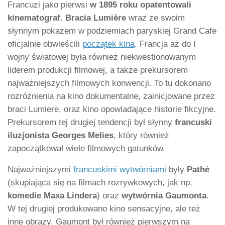
Francuzi jako pierwsi
w 1895 roku opatentowali
kinematograf.
Bracia Lumière
wraz ze swoim
słynnym pokazem w podziemiach paryskiej Grand Cafe
oficjalnie obwieścili
początek kina
. Francja aż do I
wojny światowej była również niekwestionowanym
liderem produkcji filmowej, a także prekursorem
najważniejszych filmowych konwencji. To tu dokonano
rozróżnienia na kino dokumentalne, zainicjowane przez
braci Lumiere, oraz kino opowiadające historie fikcyjne.
Prekursorem tej drugiej tendencji był słynny
francuski
iluzjonista Georges Melies
, który również
zapoczątkował wiele filmowych gatunków.
Najważniejszymi
francuskimi wytwórniami
były
Pathé
(skupiająca się na filmach rozrywkowych, jak np.
komedie Maxa Lindera
) oraz
wytwórnia Gaumonta
.
W tej drugiej produkowano kino sensacyjne, ale też
inne obrazy. Gaumont był również pierwszym na