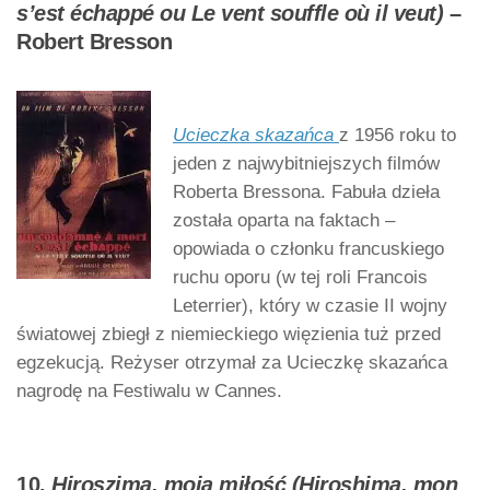
s’est échappé ou Le vent souffle où il veut)
–
Robert Bresson
Ucieczka skazańca
z 1956 roku to
jeden z najwybitniejszych filmów
Roberta Bressona. Fabuła dzieła
została oparta na faktach –
opowiada o członku francuskiego
ruchu oporu (w tej roli Francois
Leterrier), który w czasie II wojny
światowej zbiegł z niemieckiego więzienia tuż przed
egzekucją. Reżyser otrzymał za Ucieczkę skazańca
nagrodę na Festiwalu w Cannes.
10.
Hiroszima, moja miłość (Hiroshima, mon