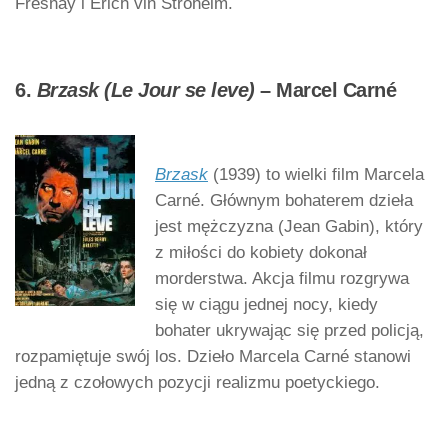
Fresnay i Erich vin Stroheim.
6.
Brzask (Le Jour se leve)
– Marcel Carné
Brzask
(1939) to wielki film Marcela
Carné. Głównym bohaterem dzieła
jest mężczyzna (Jean Gabin), który
z miłości do kobiety dokonał
morderstwa. Akcja filmu rozgrywa
się w ciągu jednej nocy, kiedy
bohater ukrywając się przed policją,
rozpamiętuje swój los. Dzieło Marcela Carné stanowi
jedną z czołowych pozycji realizmu poetyckiego.