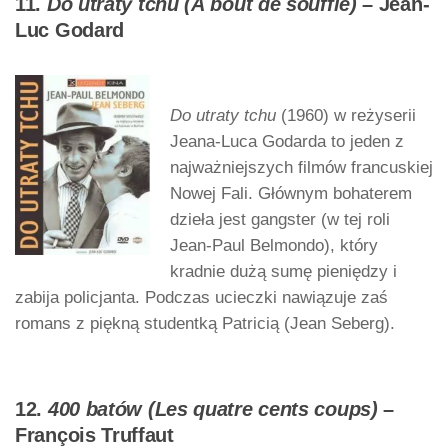
11.
Do utraty tchu (À bout de soufflé)
– Jean-
Luc Godard
Do utraty tchu
(1960) w reżyserii
Jeana-Luca Godarda to jeden z
najważniejszych filmów francuskiej
Nowej Fali. Głównym bohaterem
dzieła jest gangster (w tej roli
Jean-Paul Belmondo), który
kradnie dużą sumę pieniędzy i
zabija policjanta. Podczas ucieczki nawiązuje zaś
romans z piękną studentką Patricią (Jean Seberg).
12.
400 batów (Les quatre cents coups)
–
François Truffaut