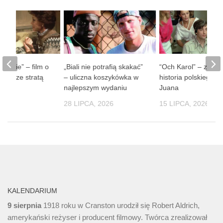
 ludzie” – film o
„Biali nie potrafią skakać”
“Och Karol” – zaba
obie ze stratą
– uliczna koszykówka w
historia polskiego D
soby
najlepszym wydaniu
Juana
 2026
28 LIPCA, 2026
15 LIPCA, 2026
KALENDARIUM
9 sierpnia
1918 roku w Cranston urodził się Robert Aldrich,
amerykański reżyser i producent filmowy. Twórca zrealizował