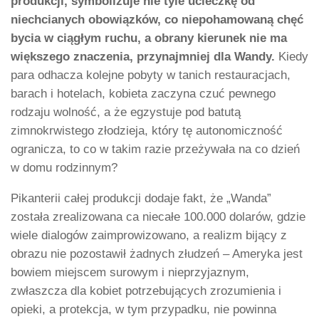
produkcji, symbolizuje nie tyle ucieczkę od
niechcianych obowiązków, co niepohamowaną chęć
bycia w ciągłym ruchu, a obrany kierunek nie ma
większego znaczenia, przynajmniej dla Wandy.
Kiedy
para odhacza kolejne pobyty w tanich restauracjach,
barach i hotelach, kobieta zaczyna czuć pewnego
rodzaju wolność, a że egzystuje pod batutą
zimnokrwistego złodzieja, który tę autonomiczność
ogranicza, to co w takim razie przeżywała na co dzień
w domu rodzinnym?
Pikanterii całej produkcji dodaje fakt, że „Wanda”
została zrealizowana ca niecałe 100.000 dolarów, gdzie
wiele dialogów zaimprowizowano, a realizm bijący z
obrazu nie pozostawił żadnych złudzeń – Ameryka jest
bowiem miejscem surowym i nieprzyjaznym,
zwłaszcza dla kobiet potrzebujących zrozumienia i
opieki, a protekcja, w tym przypadku, nie powinna