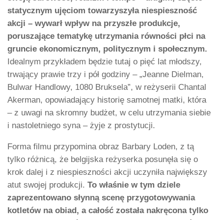
statycznym ujęciom towarzyszyła niespieszność
akcji – wywarł wpływ na przyszłe produkcje,
poruszające tematykę utrzymania równości płci na
gruncie ekonomicznym, politycznym i społecznym.
Idealnym przykładem będzie tutaj o pięć lat młodszy,
trwający prawie trzy i pół godziny – „Jeanne Dielman,
Bulwar Handlowy, 1080 Bruksela”, w reżyserii Chantal
Akerman, opowiadający historię samotnej matki, która
– z uwagi na skromny budżet, w celu utrzymania siebie
i nastoletniego syna – żyje z prostytucji.
Forma filmu przypomina obraz Barbary Loden, z tą
tylko różnicą, że belgijska reżyserka posunęła się o
krok dalej i z niespieszności akcji uczyniła największy
atut swojej produkcji.
To właśnie w tym dziele
zaprezentowano słynną scenę przygotowywania
kotletów na obiad, a całość została nakręcona tylko