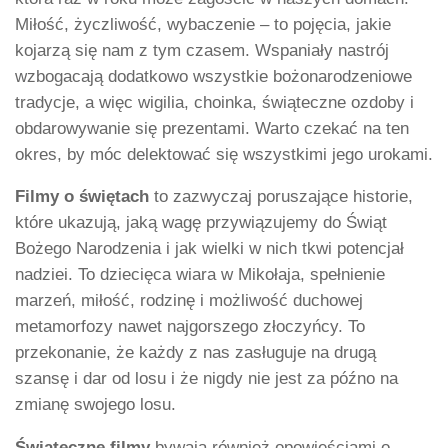
Miłość, życzliwość, wybaczenie – to pojęcia, jakie
kojarzą się nam z tym czasem. Wspaniały nastrój
wzbogacają dodatkowo wszystkie bożonarodzeniowe
tradycje, a więc wigilia, choinka, świąteczne ozdoby i
obdarowywanie się prezentami. Warto czekać na ten
okres, by móc delektować się wszystkimi jego urokami.
Filmy o świętach
to zazwyczaj poruszające historie,
które ukazują, jaką wagę przywiązujemy do Świąt
Bożego Narodzenia i jak wielki w nich tkwi potencjał
nadziei. To dziecięca wiara w Mikołaja, spełnienie
marzeń, miłość, rodzinę i możliwość duchowej
metamorfozy nawet najgorszego złoczyńcy. To
przekonanie, że każdy z nas zasługuje na drugą
szansę i dar od losu i że nigdy nie jest za późno na
zmianę swojego losu.
Świąteczne filmy
bywają również opowieściami o