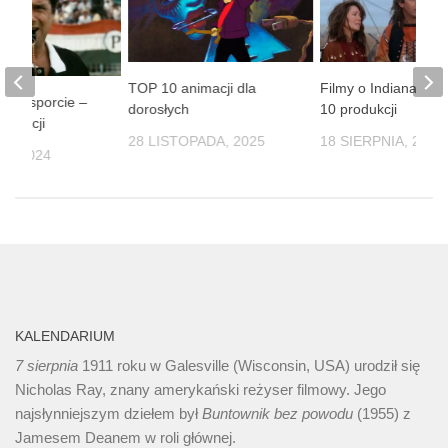
TOP 10 animacji dla
Filmy o Indianach 
lmy o sporcie –
dorosłych
10 produkcji
odukcji
28 LISTOPADA, 2025
18 SIERPNIA, 2025
IA, 2024
KALENDARIUM
7 sierpnia
1911 roku w Galesville (Wisconsin, USA) urodził się
Nicholas Ray, znany amerykański reżyser filmowy. Jego
najsłynniejszym dziełem był
Buntownik bez
powodu
(1955) z
Jamesem Deanem w roli głównej.