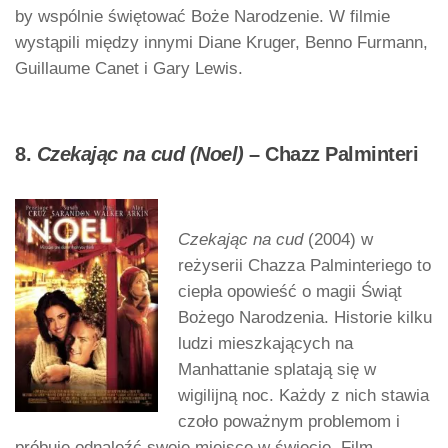
by wspólnie świętować Boże Narodzenie. W filmie
wystąpili między innymi Diane Kruger, Benno Furmann,
Guillaume Canet i Gary Lewis.
8.
Czekając na cud (Noel)
– Chazz Palminteri
Czekając na cud
(2004) w
reżyserii Chazza Palminteriego to
ciepła opowieść o magii Świąt
Bożego Narodzenia. Historie kilku
ludzi mieszkających na
Manhattanie splatają się w
wigilijną noc. Każdy z nich stawia
czoło poważnym problemom i
próbuje odnaleźć swoje miejsce w świecie. Film