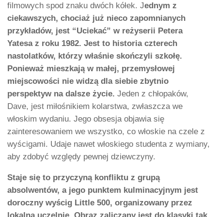
filmowych spod znaku dwóch kółek. J
ednym z
ciekawszych, chociaż już nieco zapomnianych
przykładów, jest “Uciekać” w reżyserii Petera
Yatesa z roku 1982. Jest to historia czterech
nastolatków, którzy właśnie skończyli szkołę.
Ponieważ mieszkają w małej, przemysłowej
miejscowości nie widzą dla siebie zbytnio
perspektyw na dalsze życie.
Jeden z chłopaków,
Dave, jest miłośnikiem kolarstwa, zwłaszcza we
włoskim wydaniu. Jego obsesja objawia się
zainteresowaniem we wszystko, co włoskie na czele z
wyścigami. Udaje nawet włoskiego studenta z wymiany,
aby zdobyć względy pewnej dziewczyny.
Staje się to przyczyną konfliktu z grupą
absolwentów, a jego punktem kulminacyjnym jest
doroczny wyścig Little 500, organizowany przez
lokalną uczelnię. Obraz zaliczany jest do klasyki tak