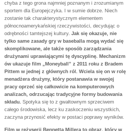
chyba z tego grona najmniej poznanym i zrozumianym
sportem dla Europejczyka. I w sumie dobrze. Niech
zostanie tak charakterystycznym elementem
północnoamerykańskiej rzeczywistości, decydując o
odrębności tamtejszej kultury.
Jak się okazuje, nie
tylko same zasady gry w baseballa mogą wydać się
skomplikowane, ale także sposób zarządzania
drużynami uprawiającymi tę dyscyplinę. Mechanizm
ów ukazuje film „Moneyball” z 2011 roku z Bradem
Pittem w jednej z głównych ról. Wciela się on w rolę
menadżera drużyny, który postanawia w swojej
pracy oprzeć się całkowicie na komputerowych
analizach, odrzucając tradycyjne formy budowania
składu.
Spotyka się to z gwałtownym sprzeciwem
całego środowiska, lecz ku zaskoczeniu wszystkich,
zaczyna przynosić efekty w postaci poprawy wyników.
Film w reżyserii Bennetta Millera to obraz, który w