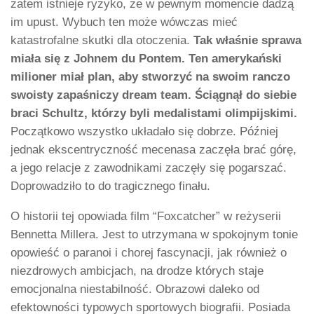
zatem istnieje ryzyko, że w pewnym momencie dadzą
im upust. Wybuch ten może wówczas mieć
katastrofalne skutki dla otoczenia.
Tak właśnie sprawa
miała się z Johnem du Pontem. Ten amerykański
milioner miał plan, aby stworzyć na swoim ranczo
swoisty zapaśniczy dream team. Ściągnął do siebie
braci Schultz, którzy byli medalistami olimpijskimi.
Początkowo wszystko układało się dobrze. Później
jednak ekscentryczność mecenasa zaczęła brać górę,
a jego relacje z zawodnikami zaczęły się pogarszać.
Doprowadziło to do tragicznego finału.
O historii tej opowiada film “Foxcatcher” w reżyserii
Bennetta Millera. Jest to utrzymana w spokojnym tonie
opowieść o paranoi i chorej fascynacji, jak również o
niezdrowych ambicjach, na drodze których staje
emocjonalna niestabilność. Obrazowi daleko od
efektowności typowych sportowych biografii. Posiada