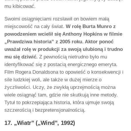
mu kibicować.
Swoimi osiągnięciami rozsławił on bowiem małą
miejscowość na cały świat.
W rolę Burta Munro z
powodzeniem wcielił się Anthony Hopkins w filmie
„Prawdziwa historia” z 2005 roku. Aktor ponoć
uważał rolę w produkcji za swoją ulubioną i trudno
mu się dziwić.
Z pewnością nietrudno było mu
identyfikować się z postacią energicznego emeryta.
Film Rogera Donaldsona to opowieść o konsekwencji i
sile ludzkiej woli, ale także w dużej mierze o
życzliwości. Uczy, że zwykłą uprzejmością można
wiele osiągnąć tam, gdzie nie skutkują inne metody.
Tytuł to pokrzepiająca historia, która ujmuje swoją
szczerością i bezpretensjonalnością.
17. „Wiatr” („Wind”, 1992)