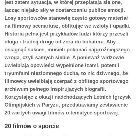
jest zatem sytuacja, w której przeplatają się one,
łącząc niejako siły w dostarczaniu publice emocji.
Losy sportowców stanowią często gotowy materiał
na filmowy scenariusz, obfitując we wzloty i upadki.
Historia pełna jest przykładów ludzi którzy przeszli
długa i trudną drogę od zera do bohatera. Aby
osiągnąć sukces, musieli pokonać najgroźniejszego
wroga, czyli samych siebie. A ponieważ widzowie
uwielbiają opowieści wypełnione łzami, potem i
tryumfami niezłomnego ducha, to nic dziwnego, że
filmowcy uwielbiają czerpać z obfitego sportowego
archiwum pełnego inspirujących biografii.
Korzystając z okazji nadchodzących Letnich Igrzysk
Olimpijskich w Paryżu, przedstawiamy zestawienie
20 wartych uwagi filmów o tematyce sportowej.
20 filmów o sporcie