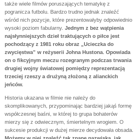
także wiele filmów poruszających tematykę z
pogranicza futbolu. Bardzo trudno jednak znaleźć
wśród nich pozycje, które prezentowałyby odpowiednio
wysoki poziom fabularny.
Jednym z bez wątpienia
najsłynniejszych dzieł traktujących o piłce jest
pochodzący z 1981 roku obraz „Ucieczka do
zwycięstwa” w reżyserii Johna Hustona. Opowiada
on o fikcyjnym meczu rozegranym podczas trwania
drugiej wojny światowej pomiędzy reprezentacją
trzeciej rzeszy a drużyną złożoną z alianckich
jeńców.
Historia ukazana w filmie nie należy do
skomplikowanych, przypominając bardziej jakąś formę
współczesnej baśni, w której to grupa bohaterów
mierzy się z odwiecznym, śmiertelnym wrogiem. O
sukcesie produkcji w dużej mierze decydowała obsada.
Możemy w niej znaleźć tak znane nazwiska, jak