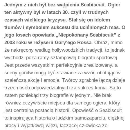
Jednym z nich był bez wątpienia Seabiscuit. Ogier
ten aktywny był w latach 30. czyli w trudnych
czasach wielkiego kryzysu. Stał się on idolem
tłumów i symbolem sukcesu dla uciśnionych mas. O
jego losach opowiada „Niepokonany Seabiscuit” z
2003 roku w reżyserii Gary’ego Rossa
. Obraz, mimo
że nakręcony według hollywoodzkich tradycji, to jednak
wychodzi poza ramy sztampowej biografii sportowej.
Jest przede wszystkim perfekcyjnie zrealizowany, a
sceny gonitw mogą być stawiane za wzór, obfitując w
szaleńczą akcję i emocje. Twórcy zgrabnie łączą dzieje
trzech osób odpowiedzialnych za sukces konia. Są to
zatem poniekąd trzy biografie w jednym. Nie brak
również oczywiście miejsca dla samego ogiera, który
jest centralną postacią historii. Opowieść o Seabiscuit
to inspirująca historia o ludzkim samozaparciu, ciężkiej
pracy i wyjątkowej więzi, łączącej człowieka ze