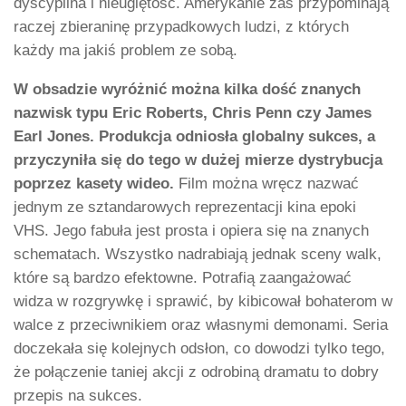
dyscyplina i nieugiętość. Amerykanie zaś przypominają
raczej zbieraninę przypadkowych ludzi, z których
każdy ma jakiś problem ze sobą.
W obsadzie wyróżnić można kilka dość znanych
nazwisk typu Eric Roberts, Chris Penn czy James
Earl Jones.
Produkcja odniosła globalny sukces, a
przyczyniła się do tego w dużej mierze dystrybucja
poprzez kasety wideo.
Film można wręcz nazwać
jednym ze sztandarowych reprezentacji kina epoki
VHS. Jego fabuła jest prosta i opiera się na znanych
schematach. Wszystko nadrabiają jednak sceny walk,
które są bardzo efektowne. Potrafią zaangażować
widza w rozgrywkę i sprawić, by kibicował bohaterom w
walce z przeciwnikiem oraz własnymi demonami. Seria
doczekała się kolejnych odsłon, co dowodzi tylko tego,
że połączenie taniej akcji z odrobiną dramatu to dobry
przepis na sukces.