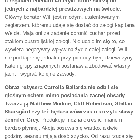
o regatach Pucharu Ameryki, które należą do
jednych z najbardziej prestiżowych na świecie.
Główny bohater Will jest młodym, utalentowanym
żeglarzem, któremu udaje się dostać do załogi kapitana
Welda. Mają oni za zadanie obronić puchar przed
atakiem australijskiej załogi. Nie udaje im się to, co
wywiera negatywny wpływ na życie całej załogi. Will
nie poddaje się jednak i przy pomocy byłej dziewczyny
Kate i grupy znajomych postanawia zbudować własny
jacht i wygrać kolejne zawody.
Obraz reżysera Carrolla Ballarda nie odbił się
głośnym echem mimo posiadania zacnej obsady.
Tworzą ją Matthew Modine, Cliff Robertson, Stellan
Skarsgård czy też będąca wówczas u szczytu sławy
Jennifer Grey.
Produkcję można określić mianem
bardzo płynnej. Akcja posuwa się wartko, a dwie
godziny seansu mijają dość szybko. Od razu rzuca się