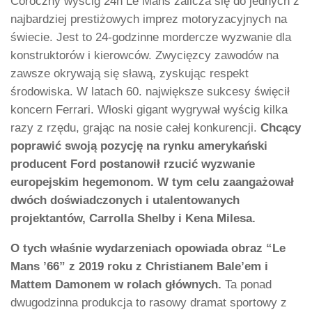
Coroczny wyścig 24h Le Mans zalicza się do jednych z
najbardziej prestiżowych imprez motoryzacyjnych na
świecie. Jest to 24-godzinne mordercze wyzwanie dla
konstruktorów i kierowców. Zwycięzcy zawodów na
zawsze okrywają się sławą, zyskując respekt
środowiska. W latach 60. największe sukcesy święcił
koncern Ferrari. Włoski gigant wygrywał wyścig kilka
razy z rzędu, grając na nosie całej konkurencji.
Chcący
poprawić swoją pozycję na rynku amerykański
producent Ford postanowił rzucić wyzwanie
europejskim hegemonom. W tym celu zaangażował
dwóch doświadczonych i utalentowanych
projektantów, Carrolla Shelby i Kena Milesa.
O tych właśnie wydarzeniach opowiada obraz “Le
Mans ’66” z 2019 roku z Christianem Bale’em i
Mattem Damonem w rolach głównych.
Ta ponad
dwugodzinna produkcja to rasowy dramat sportowy z