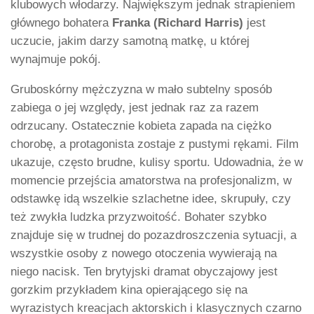
klubowych włodarzy. Największym jednak strapieniem
głównego bohatera
Franka (Richard Harris)
jest
uczucie, jakim darzy samotną matkę, u której
wynajmuje pokój.
Gruboskórny mężczyzna w mało subtelny sposób
zabiega o jej względy, jest jednak raz za razem
odrzucany. Ostatecznie kobieta zapada na ciężko
chorobę, a protagonista zostaje z pustymi rękami. Film
ukazuje, często brudne, kulisy sportu. Udowadnia, że w
momencie przejścia amatorstwa na profesjonalizm, w
odstawkę idą wszelkie szlachetne idee, skrupuły, czy
też zwykła ludzka przyzwoitość. Bohater szybko
znajduje się w trudnej do pozazdroszczenia sytuacji, a
wszystkie osoby z nowego otoczenia wywierają na
niego nacisk. Ten brytyjski dramat obyczajowy jest
gorzkim przykładem kina opierającego się na
wyrazistych kreacjach aktorskich i klasycznych czarno