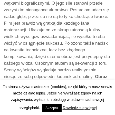
wątkami biograficznymi. O jego sile stanowi przede
wszystkim nienaganne aktorstwo. Postaciom udało się
nadać głębi, przez co nie są to tylko chodzące twarze.
Film jest prawdziwą gratką dla każdego fana
motoryzacji. Ukazuje on ze skrupulatnością kulisy
wielkich wyścigów uświadamiając, ile wysiłku trzeba
włożyć w osiągnięcie sukcesu. Położono także nacisk
na kwestie techniczne, lecz bez zbędnego
komplikowania, dzięki czemu obraz jest przystępny dla
każdego widza. Osobnym atutem są sekwencji z toru.
Sceny wyścigów wyglądają bardzo realistycznie,
niosąc ze sobą odpowiedni ładunek adrenaliny.
Obraz
Jamesa Mangolda to godny hołd oddany ludzkiej
Ta strona używa ciasteczek (cookies), dzięki którym nasz serwis
determinacji i dążeniu do realizacji ambitnych
może działać lepiej. Jeżeli nie wyrażasz zgody na ich
celów.
zapisywanie, wyłącz ich obsługę w ustawieniach swojej
9. „Jestem najlepsza. Ja, Tonya” ( „I, Tonya”,
przeglądarki.
Dowiedz się więcej
Akceptuj
2017)