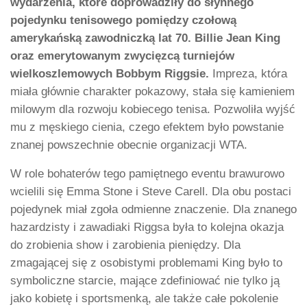
wydarzenia, które doprowadziły do słynnego
pojedynku tenisowego pomiędzy czołową
amerykańską zawodniczką lat 70. Billie Jean King
oraz emerytowanym zwycięzcą turniejów
wielkoszlemowych Bobbym Riggsie.
Impreza, która
miała głównie charakter pokazowy, stała się kamieniem
milowym dla rozwoju kobiecego tenisa. Pozwoliła wyjść
mu z męskiego cienia, czego efektem było powstanie
znanej powszechnie obecnie organizacji WTA.
W role bohaterów tego pamiętnego eventu brawurowo
wcielili się Emma Stone i Steve Carell. Dla obu postaci
pojedynek miał zgoła odmienne znaczenie. Dla znanego
hazardzisty i zawadiaki Riggsa była to kolejna okazja
do zrobienia show i zarobienia pieniędzy. Dla
zmagającej się z osobistymi problemami King było to
symboliczne starcie, mające zdefiniować nie tylko ją
jako kobietę i sportsmenką, ale także całe pokolenie