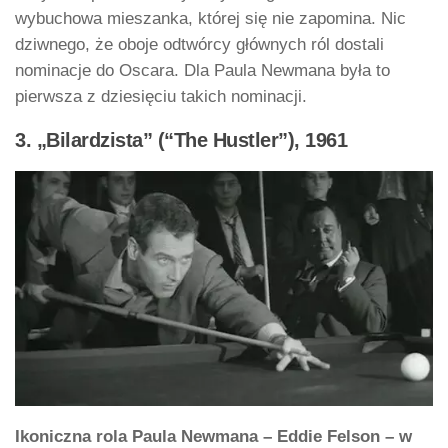
wybuchowa mieszanka, której się nie zapomina. Nic
dziwnego, że oboje odtwórcy głównych ról dostali
nominacje do Oscara. Dla Paula Newmana była to
pierwsza z dziesięciu takich nominacji.
3. „Bilardzista” (“The Hustler”), 1961
Ikoniczna rola Paula Newmana – Eddie Felson – w