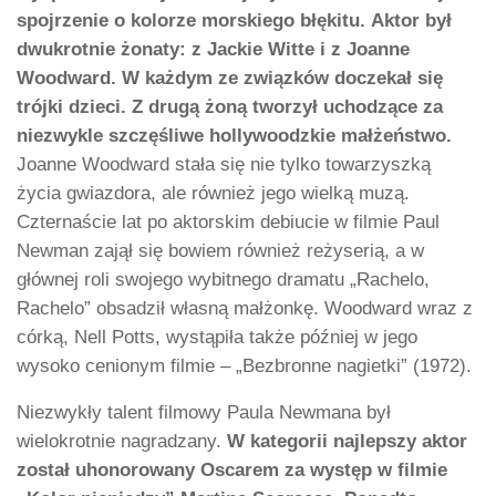
spojrzenie o kolorze morskiego błękitu.
Aktor był
dwukrotnie żonaty: z Jackie Witte i z Joanne
Woodward. W każdym ze związków doczekał się
trójki dzieci. Z drugą żoną tworzył uchodzące za
niezwykle szczęśliwe hollywoodzkie małżeństwo.
Joanne Woodward stała się nie tylko towarzyszką
życia gwiazdora, ale również jego wielką muzą.
Czternaście lat po aktorskim debiucie w filmie Paul
Newman zajął się bowiem również reżyserią, a w
głównej roli swojego wybitnego dramatu „Rachelo,
Rachelo” obsadził własną małżonkę. Woodward wraz z
córką, Nell Potts, wystąpiła także później w jego
wysoko cenionym filmie – „Bezbronne nagietki” (1972).
Niezwykły talent filmowy Paula Newmana był
wielokrotnie nagradzany.
W kategorii najlepszy aktor
został uhonorowany Oscarem za występ w filmie