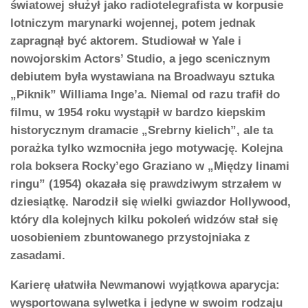
światowej służył jako radiotelegrafista w korpusie
lotniczym marynarki wojennej, potem jednak
zapragnął być aktorem. Studiował w Yale i
nowojorskim Actors’ Studio, a jego scenicznym
debiutem była wystawiana na Broadwayu sztuka
„Piknik” Williama Inge’a. Niemal od razu trafił do
filmu, w 1954 roku wystąpił w bardzo kiepskim
historycznym dramacie „Srebrny kielich”, ale ta
porażka tylko wzmocniła jego motywację. Kolejna
rola boksera Rocky’ego Graziano w „Między linami
ringu” (1954) okazała się prawdziwym strzałem w
dziesiątkę. Narodził się wielki gwiazdor Hollywood,
który dla kolejnych kilku pokoleń widzów stał się
uosobieniem zbuntowanego przystojniaka z
zasadami.
Karierę ułatwiła Newmanowi wyjątkowa aparycja:
wysportowana sylwetka i jedyne w swoim rodzaju