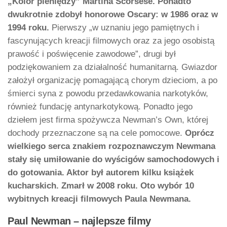
„Kolor pieniędzy” Martina Scorsese. Ponadto
dwukrotnie zdobył honorowe Oscary: w 1986 oraz w
1994 roku.
Pierwszy „w uznaniu jego pamiętnych i
fascynujących kreacji filmowych oraz za jego osobistą
prawość i poświęcenie zawodowe”, drugi był
podziękowaniem za działalność humanitarną. Gwiazdor
założył organizację pomagającą chorym dzieciom, a po
śmierci syna z powodu przedawkowania narkotyków,
również fundację antynarkotykową. Ponadto jego
dziełem jest firma spożywcza Newman’s Own, której
dochody przeznaczone są na cele pomocowe.
Oprócz
wielkiego serca znakiem rozpoznawczym Newmana
stały się umiłowanie do wyścigów samochodowych i
do gotowania. Aktor był autorem kilku książek
kucharskich. Zmarł w 2008 roku. Oto wybór 10
wybitnych kreacji filmowych Paula Newmana.
Paul Newman – najlepsze filmy