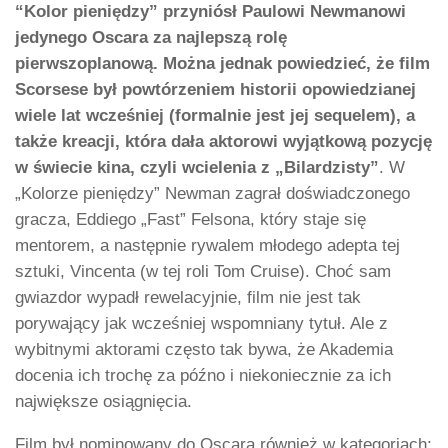
“Kolor pieniędzy” przyniósł Paulowi Newmanowi
jedynego Oscara za najlepszą rolę
pierwszoplanową. Można jednak powiedzieć, że film
Scorsese był powtórzeniem historii opowiedzianej
wiele lat wcześniej (formalnie jest jej sequelem), a
także kreacji, która dała aktorowi wyjątkową pozycję
w świecie kina, czyli wcielenia z „Bilardzisty”
. W
„Kolorze pieniędzy” Newman zagrał doświadczonego
gracza, Eddiego „Fast” Felsona, który staje się
mentorem, a następnie rywalem młodego adepta tej
sztuki, Vincenta (w tej roli Tom Cruise). Choć sam
gwiazdor wypadł rewelacyjnie, film nie jest tak
porywający jak wcześniej wspomniany tytuł. Ale z
wybitnymi aktorami często tak bywa, że Akademia
docenia ich trochę za późno i niekoniecznie za ich
największe osiągnięcia.
Film był nominowany do Oscara również w kategoriach: