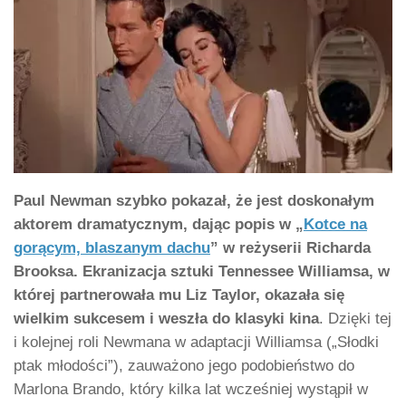
Paul Newman szybko pokazał, że jest doskonałym
aktorem dramatycznym, dając popis w „
Kotce na
gorącym, blaszanym dachu
” w reżyserii Richarda
Brooksa. Ekranizacja sztuki Tennessee Williamsa, w
której partnerowała mu Liz Taylor, okazała się
wielkim sukcesem i weszła do klasyki kina
. Dzięki tej
i kolejnej roli Newmana w adaptacji Williamsa („Słodki
ptak młodości”), zauważono jego podobieństwo do
Marlona Brando, który kilka lat wcześniej wystąpił w