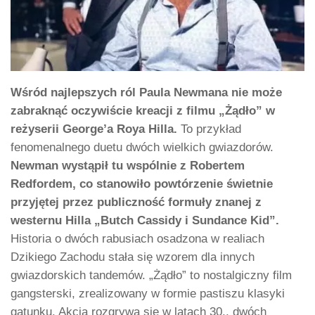
Wśród najlepszych ról Paula Newmana nie może
zabraknąć oczywiście kreacji z fi
lmu „Żądło” w
reżyserii George’a Roya Hilla.
To przykład
fenomenalnego duetu dwóch wielkich gwiazdorów.
Newman wystąpił tu wspólnie z Robertem
Redfordem, co stanowiło powtórzenie świetnie
przyjętej przez publiczność formuły znanej z
westernu Hilla „Butch Cassidy i Sundance Kid”.
Historia o dwóch rabusiach osadzona w realiach
Dzikiego Zachodu stała się wzorem dla innych
gwiazdorskich tandemów. „Żądło” to nostalgiczny film
gangsterski, zrealizowany w formie pastiszu klasyki
gatunku. Akcja rozgrywa się w latach 30., dwóch