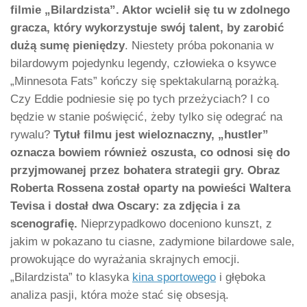
filmie „Bilardzista”. Aktor wcielił się tu w zdolnego
gracza, który wykorzystuje swój talent, by zarobić
dużą sumę pieniędzy
. Niestety próba pokonania w
bilardowym pojedynku legendy, człowieka o ksywce
„Minnesota Fats” kończy się spektakularną porażką.
Czy Eddie podniesie się po tych przeżyciach? I co
będzie w stanie poświęcić, żeby tylko się odegrać na
rywalu?
Tytuł filmu jest wieloznaczny, „hustler”
oznacza bowiem również oszusta, co odnosi się do
przyjmowanej przez bohatera strategii gry. Obraz
Roberta Rossena został oparty na powieści Waltera
Tevisa i dostał dwa Oscary: za zdjęcia i za
scenografię.
Nieprzypadkowo doceniono kunszt, z
jakim w pokazano tu ciasne, zadymione bilardowe sale,
prowokujące do wyrażania skrajnych emocji.
„Bilardzista” to klasyka
kina sportowego
i głęboka
analiza pasji, która może stać się obsesją.