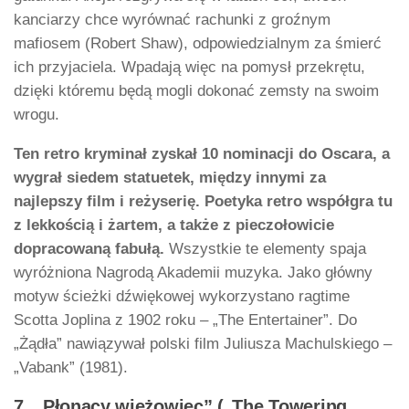
kanciarzy chce wyrównać rachunki z groźnym
mafiosem (Robert Shaw), odpowiedzialnym za śmierć
ich przyjaciela. Wpadają więc na pomysł przekrętu,
dzięki któremu będą mogli dokonać zemsty na swoim
wrogu.
Ten retro kryminał zyskał 10 nominacji do Oscara, a
wygrał siedem statuetek, między innymi za
najlepszy film i reżyserię. Poetyka retro współgra tu
z lekkością i żartem, a także z pieczołowicie
dopracowaną fabułą.
Wszystkie te elementy spaja
wyróżniona Nagrodą Akademii muzyka. Jako główny
motyw ścieżki dźwiękowej wykorzystano ragtime
Scotta Joplina z 1902 roku – „The Entertainer”. Do
„Żądła” nawiązywał polski film Juliusza Machulskiego –
„Vabank” (1981).
7. „Płonący wieżowiec” („The Towering