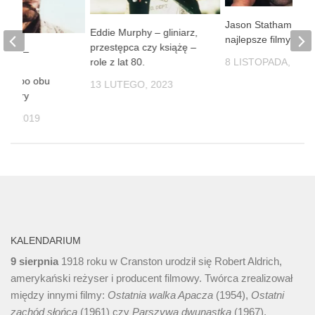
Jason Statham –
Eddie Murphy – gliniarz,
najlepsze filmy
przestępca czy książę –
twood –
role z lat 80.
8 LISTOPADA, 202
ski
lista po obu
13 LUTEGO, 2023
kamery
CA, 2019
KALENDARIUM
9 sierpnia
1918 roku w Cranston urodził się Robert Aldrich,
amerykański reżyser i producent filmowy. Twórca zrealizował
między innymi filmy:
Ostatnia walka Apacza
(1954),
Ostatni
zachód słońca
(1961) czy
Parszywa dwunastka
(1967).