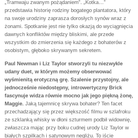
„Tramwaju zwanym pożądaniem”. „Kotka…”
przedstawia historię rodziny bogatego plantatora, który
na swoje urodziny zaprasza dorosłych synów wraz z
żonami. Spotkanie jest nie tylko okazją do wyciągnięcia
dawnych konfliktów między bliskimi, ale przede
wszystkim do zmierzenia się każdego z bohaterów z
osobistym, głęboko skrywanym sekretem.
Paul Newman i Liz Taylor stworzyli tu niezwykle
udany duet, w którym możemy obserwować
wyśmienitą erotyczną grę. Szalenie przystojny, ale
jednocześnie niedostępny, introwertyczny Brick
fascynuje widza równie mocno jak jego piękną żonę,
Maggie.
Jaką tajemnicę skrywa bohater? Ten facet
przechadzający się przez większość filmu w szlafroku
ze szklanką whisky w dłoni szturmem podbił widownię,
zwłaszcza mając przy boku cudnej urody Liz Taylor w
białych szpilkach i satynowym negliżu. To iście