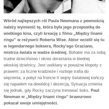
Wśród najlepszych ról Paula Newmana z pewnością
należy wymienić tę, która była jego przepustką do
wielkiego kina, czyli kreację z filmu „Między linami
ringu” w reżyserii Roberta Wise.
Aktor wcielił się tu
w legendarnego boksera, Rocky’ego Graziano,
mistrza świata w wadze średniej.
Bohater ma za sobą
trudne dzieciństwo i okres dorastania w biednej
włoskiej dzielnicy. Jest uwikłany w poważne kłopoty z
prawem: za liczne kradzieże i rozboje trafia do
więzienia, a pobyt na froncie II wojny światowej kończy
się napadem na dowódcę i dezercją. Sytuacja zmienia
się jednak, gdy Rocky zaczyna trenować boks.
Paul
Newman w „Między linami ringu” brawurowo
pokazał swoje umiejętności.