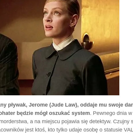
ny pływak, Jerome (Jude Law), oddaje mu swoje da
bohater będzie mógł oszukać system
. Pewnego dnia w
morderstwa, a na miejscu pojawia się detektyw. Czujny s
owników jest ktoś, kto tylko udaje osobę o statusie VA