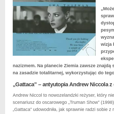
„Może
spraw
dysto
pesym
wyzna
wizja
przyp
eksper
nazizmem. Na planecie Ziemia zawsze znajdą s
na zasadzie totalitarnej, wykorzystując do teg
„Gattaca” – antyutopia Andrew Niccola z
Andrew Niccol to nowozelandzki reżyser, który ni
scenariusz do oscarowego „Truman Show” (1998) n
„Gattaca” udowodniła, jak sprawnie radzi sobie z r