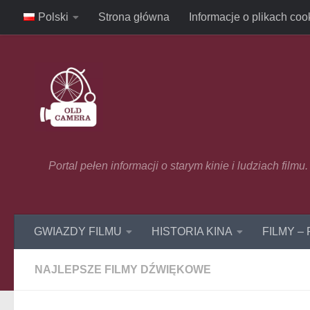
Polski
Strona główna
Informacje o plikach coo
Skip to content
Portal pełen informacji o starym kinie i ludziach film
GWIAZDY FILMU
HISTORIA KINA
FILMY –
NAJLEPSZE FILMY DŹWIĘKOWE