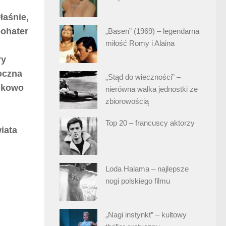
łaśnie,
bohater
„Basen” (1969) – legendarna
miłość Romy i Alaina
ry
oczna
„Stąd do wieczności” –
adkowo
nierówna walka jednostki ze
zbiorowością
Top 20 – francuscy aktorzy
iata
Loda Halama – najlepsze
nogi polskiego filmu
„Nagi instynkt” – kultowy