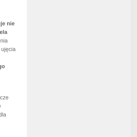
je nie
ela
enia
 ujęcia
go
icze
e
dla