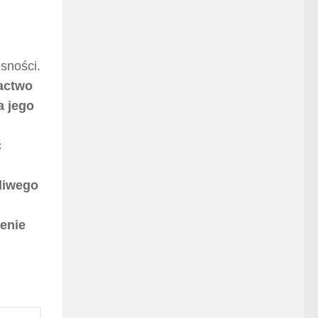
esności.
actwo
a jego
ć
diwego
ienie