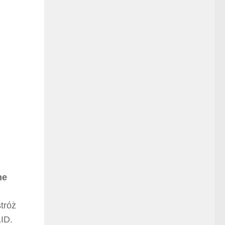
ne
tróż
LID.