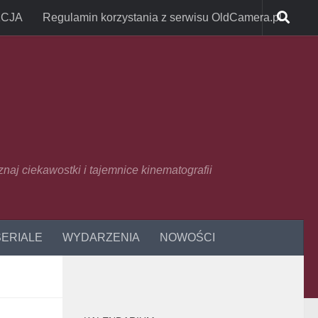
CJA
Regulamin korzystania z serwisu OldCamera.pl
oznaj ciekawostki i tajemnice kinematografii
SERIALE
WYDARZENIA
NOWOŚCI