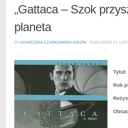
„Gattaca – Szok przys
planeta
BY
AGNIESZKA CZARKOWSKA-KRUPA
· PUBLISHED
24 LIS
Tytuł
:
Rok p
Reżys
Obsa