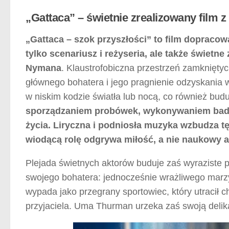
„Gattaca” – świetnie zrealizowany film 
„Gattaca – szok przyszłości” to film dopraco
tylko scenariusz i reżyseria, ale także świetn
Nymana
. Klaustrofobiczna przestrzeń zamknięty
głównego bohatera i jego pragnienie odzyskania w
w niskim kodzie światła lub nocą, co również bud
sporządzaniem probówek, wykonywaniem bada
życia. Liryczna i podniosła muzyka wzbudza 
wiodącą rolę odgrywa miłość, a nie naukowy a
Plejada świetnych aktorów buduje zaś wyraziste 
swojego bohatera: jednocześnie wrażliwego marzy
wypada jako przegrany sportowiec, który utracił ch
przyjaciela. Uma Thurman urzeka zaś swoją delik