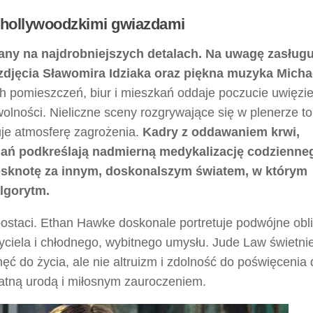
z hollywoodzkimi gwiazdami
wany na najdrobniejszych detalach. Na uwagę zasługu
e zdjęcia Sławomira Idziaka oraz piękna muzyka Micha
ch pomieszczeń, biur i mieszkań oddaje poczucie uwięzi
olności. Nieliczne sceny rozgrywające się w plenerze to
uje atmosferę zagrożenia.
Kadry z oddawaniem krwi,
ń podkreślają nadmierną medykalizację codzienne
tęsknotę za innym, doskonalszym światem, w którym
lgorytm.
postaci. Ethan Hawke doskonale portretuje podwójne obl
ciela i chłodnego, wybitnego umysłu. Jude Law świetni
ęć do życia, ale nie altruizm i zdolność do poświęcenia 
atną urodą i miłosnym zauroczeniem.