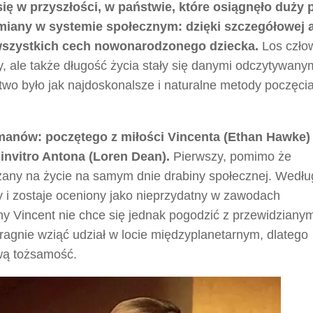
ię w przyszłości, w państwie, które osiągnęło duży 
zmiany w systemie społecznym: dzięki szczegółowej a
wszystkich cech nowonarodzonego dziecka.
Los czło
by, ale także długość życia stały się danymi odczytywany
two było jak najdoskonalsze i naturalne metody poczęci
emanów: poczętego z miłości Vincenta (Ethan Hawke) 
nvitro Antona (Loren Dean).
Pierwszy, pomimo że
azany na życie na samym dnie drabiny społecznej. Wedłu
y i zostaje oceniony jako nieprzydatny w zawodach
tny Vincent nie chce się jednak pogodzić z przewidziany
ragnie wziąć udział w locie międzyplanetarnym, dlatego
wą tożsamość.