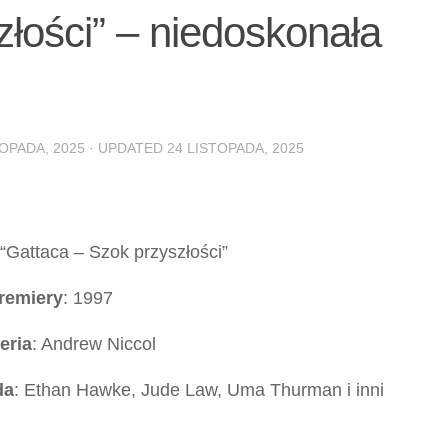
złości” – niedoskonała
TOPADA, 2025
· UPDATED
24 LISTOPADA, 2025
 “Gattaca – Szok przyszłości”
remiery
: 1997
eria
: Andrew Niccol
da
: Ethan Hawke, Jude Law, Uma Thurman i inni