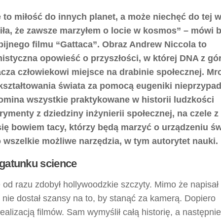
 to miłość do innych planet, a może niechęć do tej w
iła, że zawsze marzyłem o locie w kosmos” – mówi 
pijnego filmu “Gattaca”. Obraz Andrew Niccola to
istyczna opowieść o przyszłości, w której DNA z gó
cza człowiekowi miejsce na drabinie społecznej. Mr
 kształtowania świata za pomocą eugeniki nieprzyp
omina wszystkie praktykowane w historii ludzkości
ymenty z dziedziny inżynierii społecznej, na czele z
ię bowiem tacy, którzy będą marzyć o urządzeniu św
o wszelkie możliwe narzędzia, w tym autorytet nauki.
 gatunku science
e od razu zdobył hollywoodzkie szczyty. Mimo że napisał
ie dostał szansy na to, by stanąć za kamerą. Dopiero
ealizacją filmów. Sam wymyślił całą historię, a następnie