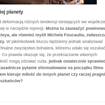
ej planety
ed deformacją różnych tendencji istniejących we współcz
ię w narzędzie represji.
Można tu zauważyć powinow
ya, ale również myśli Michela Foucaulta, zwłaszcz
zy.
W jakimkolwiek kluczu będziemy jednak analizować
A finalne zwycięstwo bohatera, któremu udało się oszuka
u. Co prawda okazuje się, że przekraczanie własnych
miłość mogą zdziałać cuda,
jednak ostatecznie sprawie
Zasadnicze pytanie sformułowane na początku filmu
m kieruje miłość do innych planet czy raczej pragn
mieszkańców?