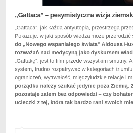
„Gattaca” – pesymistyczna wizja ziemski
„Gattaca”, jak każda antyutopia, przestrzega prz
Pokazuje, w jaki sposób wiedza może przerodzić s
do „Nowego wspaniałego świata” Aldousa Huxle
rozważań nad medycyną jako dyskursem wład
„Gattakę”, jest to film przede wszystkim smutny. 
system, trudno rozpatrywać w kategoriach triumf
ograniczeń, wytrwałość, międzyludzkie relacje i 
porządku należy szukać jedynie poza Ziemią. 
pozostaje zatem bez odpowiedzi – czy bohatere
ucieczki z tej, która tak bardzo rani swoich 