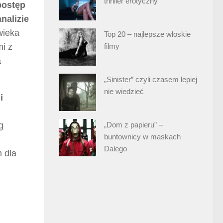
thriller erotyczny
postęp
nalizie
wieka
Top 20 – najlepsze włoskie
mi z
filmy
a
„Sinister” czyli czasem lepiej
nie wiedzieć
i
g
„Dom z papieru” –
buntownicy w maskach
Dalego
m dla