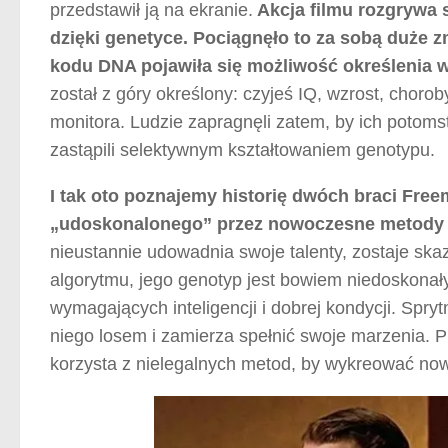
przedstawił ją na ekranie.
Akcja filmu rozgrywa s
dzięki genetyce. Pociągnęło to za sobą duże 
kodu DNA pojawiła się możliwość określenia 
został z góry określony: czyjeś IQ, wzrost, choro
monitora. Ludzie zapragnęli zatem, by ich potoms
zastąpili selektywnym kształtowaniem genotypu.
I tak oto poznajemy historię dwóch braci Fre
„udoskonalonego” przez nowoczesne metody i
nieustannie udowadnia swoje talenty, zostaje sk
algorytmu, jego genotyp jest bowiem niedoskonał
wymagających inteligencji i dobrej kondycji. Spry
niego losem i zamierza spełnić swoje marzenia. P
korzysta z nielegalnych metod, by wykreować no