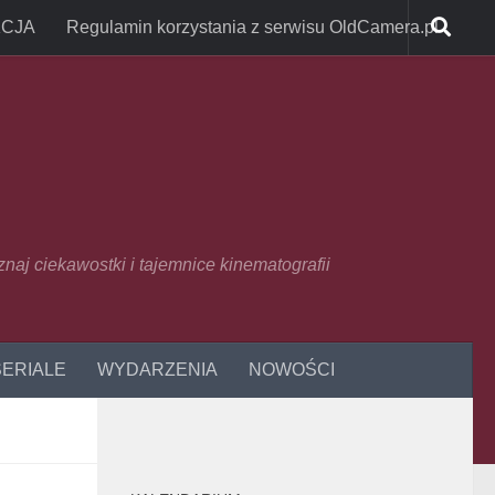
CJA
Regulamin korzystania z serwisu OldCamera.pl
oznaj ciekawostki i tajemnice kinematografii
SERIALE
WYDARZENIA
NOWOŚCI