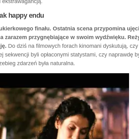
i ekstrawagancją.
rak happy endu
kierkowego finału. Ostatnia scena przypomina ujęci
, a zarazem przygnębiające w swoim wydźwięku. Reż
ję.
Do dziś na filmowych forach kinomani dyskutują, czy
 sekwencji byli opłaconymi statystami, czy naprawdę by
zebieg zdarzeń była naturalna.