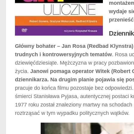
montażem 
wydaje si
przenieść
Dziennik
Główny bohater – Jan Rosa (Redbad Klynstra)
trudnych i kontrowersyjnych tematów
. Rosa u
dziewięćdziesiąte. Mężczyzna w pracy pozbawiony
życia.
Janowi pomaga operator Witek (Robert G
dziennikarza. Na drugim planie pojawia się po
pracuje do końca filmu pozostaje bez odpowiedzi.
śmierci Stanisława Pyjasa, autentycznej postaci 
1977 roku został znaleziony martwy na schodach 
roztrząsać w tym wypadku politycznych wątków.