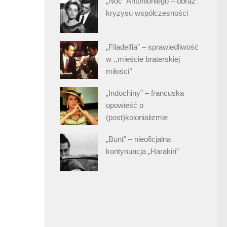
„Noc” Antonioniego – obraz
kryzysu współczesności
„Filadelfia” – sprawiedliwość
w ,,mieście braterskiej
miłości’’
„Indochiny” – francuska
opowieść o
(post)kolonializmie
„Bunt” – nieoficjalna
kontynuacja „Harakiri”