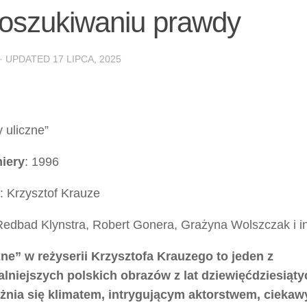
 poszukiwaniu prawdy
· UPDATED
17 LIPCA, 2025
 uliczne”
iery
: 1996
: Krzysztof Krauze
Redbad Klynstra, Robert Gonera, Grażyna Wolszczak i i
zne” w reżyserii Krzysztofa Krauzego to jeden z
alniejszych polskich obrazów z lat dziewięćdziesiąty
żnia się klimatem, intrygującym aktorstwem, cieka