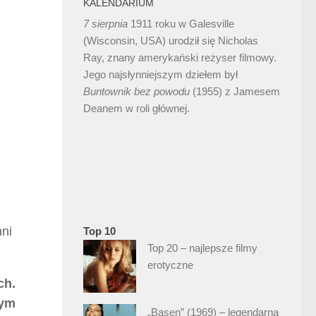
KALENDARIUM
7 sierpnia
1911 roku w Galesville
(Wisconsin, USA) urodził się Nicholas
Ray, znany amerykański reżyser filmowy.
Jego najsłynniejszym dziełem był
Buntownik bez
powodu
(1955) z Jamesem
Deanem w roli głównej.
nni
Top 10
Top 20 – najlepsze filmy
erotyczne
ch.
wym
„Basen” (1969) – legendarna