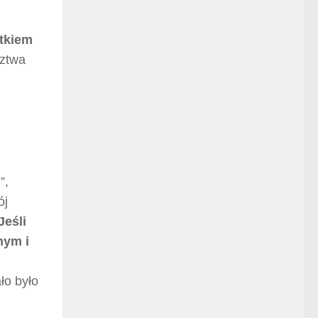
itkiem
ztwa
”,
ój
Jeśli
nym i
ło było