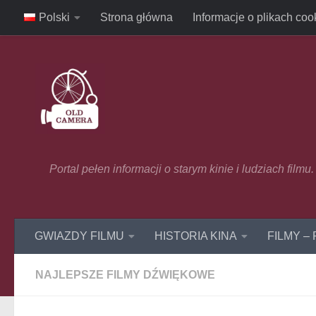
Polski
Strona główna
Informacje o plikach coo
Skip to content
Portal pełen informacji o starym kinie i ludziach film
GWIAZDY FILMU
HISTORIA KINA
FILMY –
NAJLEPSZE FILMY DŹWIĘKOWE