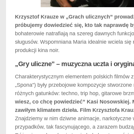
Krzysztof Krauze w „Grach ulicznych” prowadz
próbujemy dowiedzieć się, kto tak naprawdę b
bohaterowie natrafiają na szereg dawnych funkcj
sługusów. Wspomniana Maria idealnie wciela się 
produkcji kina noir.
„Gry uliczne” – muzyczna uczta i orygi
Charakterystycznym elementem polskich filmów z l
„Spona”) były przebojowe kompozycje stworzone na
różnych gatunków: techno, trip hop, gitarowe brzm
wiesz, co chcę powiedzieć” Kasi Nosowskiej. 
zawiłym klimatem dzieła. Film Krzysztofa Kra
Znajdziemy w nim dziwne animacje, narkotyczne w
przypadków, tak fascynującego, a zarazem bud