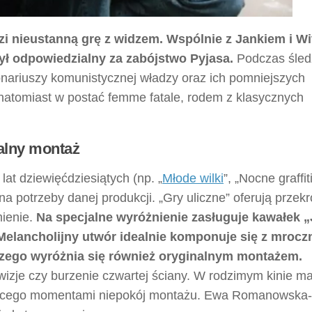
i nieustanną grę z widzem. Wspólnie z Jankiem i W
ył odpowiedzialny za zabójstwo Pyjasa.
Podczas śled
onariuszy komunistycznej władzy oraz ich pomniejszych
natomiast w postać femme fatale, rodem z klasycznych
nalny montaż
at dziewięćdziesiątych (np. „
Młode wilki
”, „Nocne graffiti
 potrzeby danej produkcji. „Gry uliczne” oferują przekr
ienie.
Na specjalne wyróżnienie zasługuje kawałek „
Melancholijny utwór idealnie komponuje się z mrocz
uzego wyróżnia się również oryginalnym montażem.
izje czy burzenie czwartej ściany. W rodzimym kinie ma
zącego momentami niepokój montażu. Ewa Romanowska-