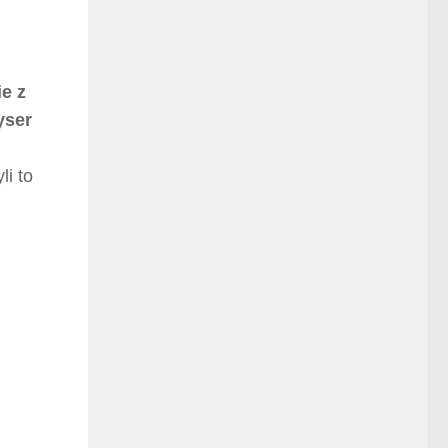
e z
yser
li to