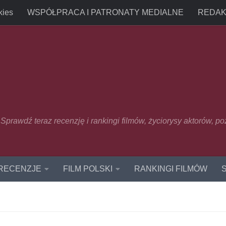
kies
WSPÓŁPRACA I PATRONATY MEDIALNE
REDAK
u. Sprawdź teraz recenzję i rankingi filmów, życiorysy aktorów, p
 RECENZJE
FILM POLSKI
RANKINGI FILMÓW