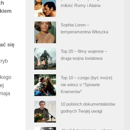
ch
miłość Romy i Alaina
tkiem
Sophia Loren –
temperamentna Włoszka
ać się
Top 20 – filmy wojenne –
druga wojna światowa
tryb
 kogo
Top 10 – czego (być może)
nie wiesz o “Sprawie
ej
Kramerów”
 maja
10 polskich dokumentalistów
godnych Twojej uwagi