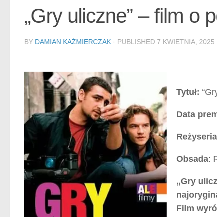
„Gry uliczne” – film o
BY
DAMIAN KAŹMIERCZAK
· PUBLISHED
7 KWIETNIA, 2025
Tytuł:
“Gry
Data prem
Reżyseria
Obsada
: 
„Gry ulic
najorygin
Film wyró