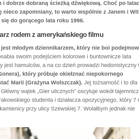
i dobrze dobraną ścieżką dźwiękową. Choć po lata
ę nieco zapomniany, to warto wspólnie z Janem i Wi
 się do gorącego lata roku 1996.
arz rodem z amerykańskiego filmu
 jest młodym dziennikarzem, który nie boi podejmow
osabia swoim podejściem kolorowe i buntownicze lata
 jest hamulców, a na co dzień prowadzi hedonistyczny 
onera), który próbuje okiełznać niepokornego
stać Marii (Grażyna Wolszczak).
Jej tożsamość i to dla
 Główny wątek „Gier ulicznych” oscyluje wokół tajemnicz
krakowskiego studenta i działacza opozycyjnego, który 7
kamienicy przy ulicy Szewskiej 7. Wolałbym jednak nie