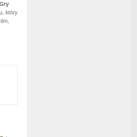
„Gry
u, który
ilm,