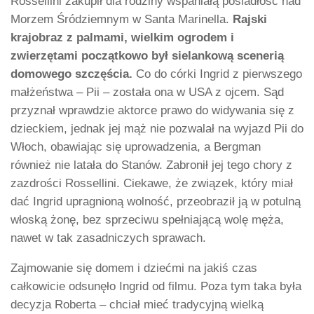
Rossellini zakupił dla rodziny wspaniałą posiadłość nad
Morzem Śródziemnym w Santa Marinella.
Rajski
krajobraz z palmami, wielkim ogrodem i
zwierzętami początkowo był sielankową scenerią
domowego szczęścia.
Co do córki Ingrid z pierwszego
małżeństwa – Pii – została ona w USA z ojcem. Sąd
przyznał wprawdzie aktorce prawo do widywania się z
dzieckiem, jednak jej mąż nie pozwalał na wyjazd Pii do
Włoch, obawiając się uprowadzenia, a Bergman
również nie latała do Stanów. Zabronił jej tego chory z
zazdrości Rossellini. Ciekawe, że związek, który miał
dać Ingrid upragnioną wolność, przeobraził ją w potulną
włoską żonę, bez sprzeciwu spełniającą wolę męża,
nawet w tak zasadniczych sprawach.
Zajmowanie się domem i dziećmi na jakiś czas
całkowicie odsunęło Ingrid od filmu. Poza tym taka była
decyzja Roberta – chciał mieć tradycyjną wielką