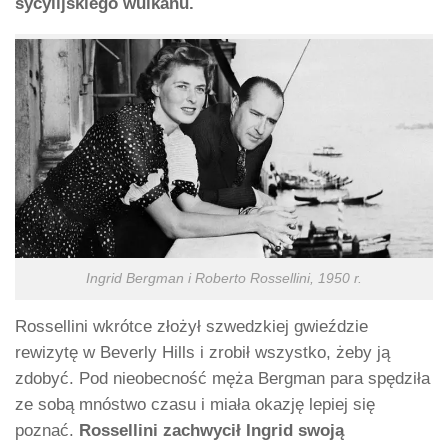
sycylijskiego wulkanu.
Ingrid Bergman i Roberto Rossellini, 1950 r.
Rossellini wkrótce złożył szwedzkiej gwieździe
rewizytę w Beverly Hills i zrobił wszystko, żeby ją
zdobyć. Pod nieobecność męża Bergman para spędziła
ze sobą mnóstwo czasu i miała okazję lepiej się
poznać.
Rossellini zachwycił Ingrid swoją