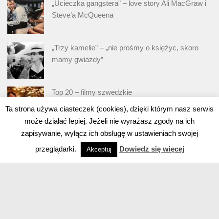
„Ucieczka gangstera” – love story Ali MacGraw i
Steve’a McQueena
„Trzy kamelie” – „nie prośmy o księżyc, skoro
mamy gwiazdy”
Top 20 – filmy szwedzkie
Ta strona używa ciasteczek (cookies), dzięki którym nasz serwis
może działać lepiej. Jeżeli nie wyrażasz zgody na ich
zapisywanie, wyłącz ich obsługę w ustawieniach swojej
przeglądarki.
Dowiedz się więcej
Akceptuj