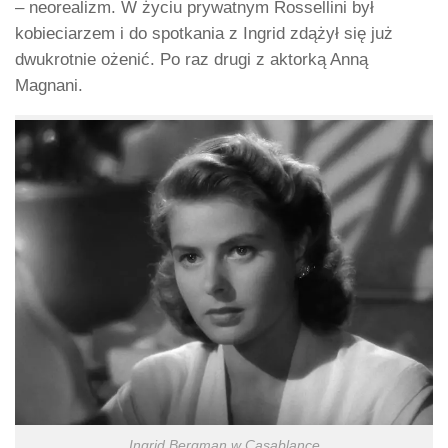
– neorealizm. W życiu prywatnym Rossellini był
kobieciarzem i do spotkania z Ingrid zdążył się już
dwukrotnie ożenić. Po raz drugi z aktorką Anną
Magnani.
Ingrid Bergman w Casablance