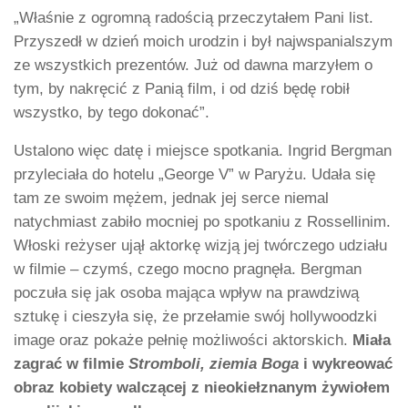
„Właśnie z ogromną radością przeczytałem Pani list.
Przyszedł w dzień moich urodzin i był najwspanialszym
ze wszystkich prezentów. Już od dawna marzyłem o
tym, by nakręcić z Panią film, i od dziś będę robił
wszystko, by tego dokonać”.
Ustalono więc datę i miejsce spotkania. Ingrid Bergman
przyleciała do hotelu „George V” w Paryżu. Udała się
tam ze swoim mężem, jednak jej serce niemal
natychmiast zabiło mocniej po spotkaniu z Rossellinim.
Włoski reżyser ujął aktorkę wizją jej twórczego udziału
w filmie – czymś, czego mocno pragnęła. Bergman
poczuła się jak osoba mająca wpływ na prawdziwą
sztukę i cieszyła się, że przełamie swój hollywoodzki
image oraz pokaże pełnię możliwości aktorskich.
Miała
zagrać w filmie
Stromboli, ziemia Boga
i wykreować
obraz kobiety walczącej z nieokiełznanym żywiołem