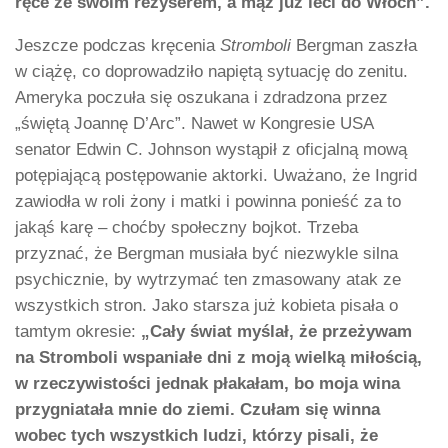
ręce ze swoim reżyserem, a mąż już leci do Włoch”.
Jeszcze podczas kręcenia
Stromboli
Bergman zaszła
w ciążę, co doprowadziło napiętą sytuację do zenitu.
Ameryka poczuła się oszukana i zdradzona przez
„świętą Joannę D’Arc”. Nawet w Kongresie USA
senator Edwin C. Johnson wystąpił z oficjalną mową
potępiającą postępowanie aktorki. Uważano, że Ingrid
zawiodła w roli żony i matki i powinna ponieść za to
jakąś karę – choćby społeczny bojkot. Trzeba
przyznać, że Bergman musiała być niezwykle silna
psychicznie, by wytrzymać ten zmasowany atak ze
wszystkich stron. Jako starsza już kobieta pisała o
tamtym okresie:
„Cały świat myślał, że przeżywam
na Stromboli wspaniałe dni z moją wielką miłością,
w rzeczywistości jednak płakałam, bo moja wina
przygniatała mnie do ziemi. Czułam się winna
wobec tych wszystkich ludzi, którzy pisali, że