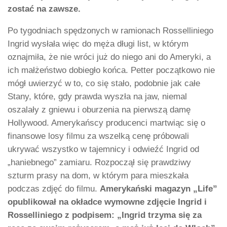
zostać na zawsze.
Po tygodniach spędzonych w ramionach Rosselliniego
Ingrid wysłała więc do męża długi list, w którym
oznajmiła, że nie wróci już do niego ani do Ameryki, a
ich małżeństwo dobiegło końca. Petter początkowo nie
mógł uwierzyć w to, co się stało, podobnie jak całe
Stany, które, gdy prawda wyszła na jaw, niemal
oszalały z gniewu i oburzenia na pierwszą damę
Hollywood. Amerykańscy producenci martwiąc się o
finansowe losy filmu za wszelką cenę próbowali
ukrywać wszystko w tajemnicy i odwieźć Ingrid od
„haniebnego” zamiaru. Rozpoczął się prawdziwy
szturm prasy na dom, w którym para mieszkała
podczas zdjęć do filmu.
Amerykański magazyn „Life”
opublikował na okładce wymowne zdjęcie Ingrid i
Rosselliniego z podpisem: „Ingrid trzyma się za