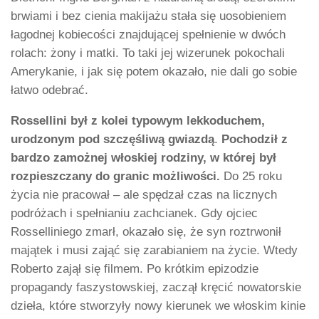
brwiami i bez cienia makijażu stała się uosobieniem
łagodnej kobiecości znajdującej spełnienie w dwóch
rolach: żony i matki. To taki jej wizerunek pokochali
Amerykanie, i jak się potem okazało, nie dali go sobie
łatwo odebrać.
Rossellini był z kolei typowym lekkoduchem,
urodzonym pod szczęśliwą gwiazdą
.
Pochodził z
bardzo zamożnej włoskiej rodziny, w której był
rozpieszczany do granic możliwości.
Do 25 roku
życia nie pracował – ale spędzał czas na licznych
podróżach i spełnianiu zachcianek. Gdy ojciec
Rosselliniego zmarł, okazało się, że syn roztrwonił
majątek i musi zająć się zarabianiem na życie. Wtedy
Roberto zajął się filmem. Po krótkim epizodzie
propagandy faszystowskiej, zaczął kręcić nowatorskie
dzieła, które stworzyły nowy kierunek we włoskim kinie