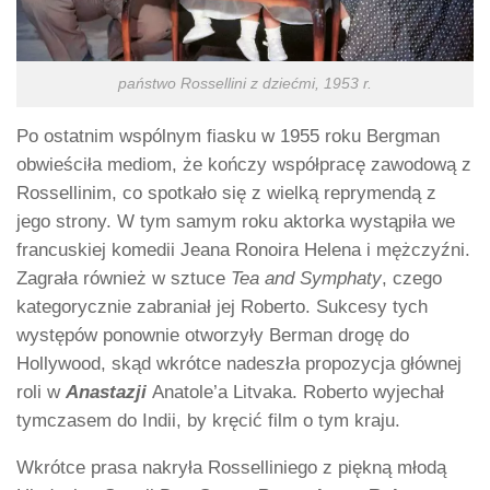
państwo Rossellini z dziećmi, 1953 r.
Po ostatnim wspólnym fiasku w 1955 roku Bergman
obwieściła mediom, że kończy współpracę zawodową z
Rossellinim, co spotkało się z wielką reprymendą z
jego strony. W tym samym roku aktorka wystąpiła we
francuskiej komedii Jeana Ronoira Helena i mężczyźni.
Zagrała również w sztuce
Tea and Symphaty
, czego
kategorycznie zabraniał jej Roberto. Sukcesy tych
występów ponownie otworzyły Berman drogę do
Hollywood, skąd wkrótce nadeszła propozycja głównej
roli w
Anastazji
Anatole’a Litvaka. Roberto wyjechał
tymczasem do Indii, by kręcić film o tym kraju.
Wkrótce prasa nakryła Rosselliniego z piękną młodą