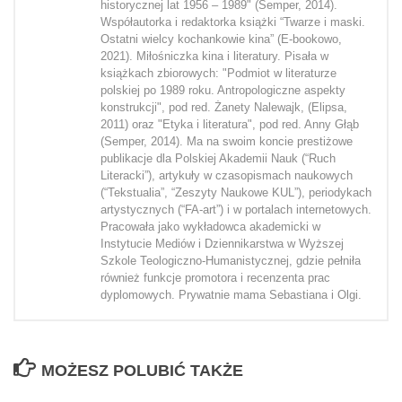
historycznej lat 1956 – 1989" (Semper, 2014).
Współautorka i redaktorka książki “Twarze i maski.
Ostatni wielcy kochankowie kina” (E-bookowo,
2021). Miłośniczka kina i literatury. Pisała w
książkach zbiorowych: "Podmiot w literaturze
polskiej po 1989 roku. Antropologiczne aspekty
konstrukcji", pod red. Żanety Nalewajk, (Elipsa,
2011) oraz "Etyka i literatura", pod red. Anny Głąb
(Semper, 2014). Ma na swoim koncie prestiżowe
publikacje dla Polskiej Akademii Nauk (“Ruch
Literacki”), artykuły w czasopismach naukowych
(“Tekstualia”, “Zeszyty Naukowe KUL”), periodykach
artystycznych (“FA-art”) i w portalach internetowych.
Pracowała jako wykładowca akademicki w
Instytucie Mediów i Dziennikarstwa w Wyższej
Szkole Teologiczno-Humanistycznej, gdzie pełniła
również funkcje promotora i recenzenta prac
dyplomowych. Prywatnie mama Sebastiana i Olgi.
MOŻESZ POLUBIĆ TAKŻE