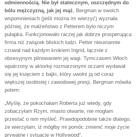
odmiennością. Nie był statecznym, oszczędnym do
bólu mężczyzną, jak jej mąż.
Bergman w swoich
wspomnieniach (jeśli można im wierzyć) wyznała
później, że małżeństwo z Petterem było niczym
pułapka. Funkcjonowało raczej jak dobrze prosperująca
firma niż związek bliskich ludzi. Petter nieustannie
czuwał nad każdym krokiem Ingrid, łącznie z
obsesyjnym pilnowaniem jej wagi. Tymczasem Włoch
wpatrzony w aktorkę rozmarzonymi oczami wydawał
się jej księciem z bajki, który uwolni ją od coraz
większej osobistej i zawodowej presji. Bergman mówiła
potem:
„Myślę, że pokochałam Roberta już wtedy, gdy
zobaczyłam Rzym, miasto otwarte, nie mogłam
przestać o nim myśleć. Prawdopodobnie także dlatego,
że wierzyłam, iż mógłby mi pomóc zmienić moje życie
prywatne i sytuację w Hollywood”.