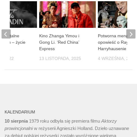
umentalne
Kino Zhanga Yimou i
Potworna menażeri
ladin – życie
Gong Li. ‘Red China’
opowieść o Rayu
iecka
Express
Harryhausenie
, 2022
13 LISTOPADA, 2025
4 WRZEŚNIA, 2024
KALENDARIUM
10 sierpnia
1979 roku odbyła się premiera filmu
Aktorzy
prowincjonalni
w reżyserii Agnieszki Holland. Dzieło uznawane
za debiut polskiej reżyserki zostało wyróżnione wieloma