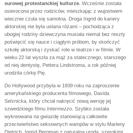
surowej protestanckiej kulturze.
Wcześnie została
osierocona przez rodziców, mieszkając z wujostwem
wiecznie czuła się samotna. Droga Ingrid do kariery
aktorskiej nie była usłana różami – pochodząca z
ubogiej rodziny dziewczyna musiała niemal bez reszty
poświęcić się nauce i ciągłym próbom, by skończyć
szkołę aktorską i zyskać role w teatrze i w filmie. W
wieku 22 lat wyszła za mąż za statecznego, starszego
od niej dentystę, Pettera Lindstroma, a rok później
urodziła córkę Pię.
Do Hollywood przybyła w 1939 roku na zaproszenie
amerykańskiego producenta filmowego, Davida
Selznicka, który chciał nakręcić nową wersję jej
szwedzkiego filmu
Intermezzo
. Szybko została
wykreowana na gwiazdę stanowiącą całkowite
przeciwieństwo seksownych wampów w stylu Marleny
Dietrich. Ingrid Bergman z naturalną urodą, szerokimi