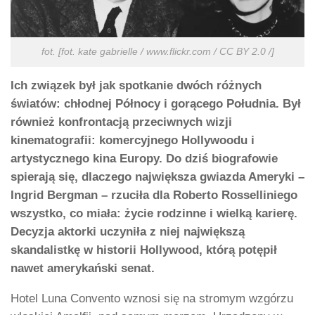
fot. [fot. kate gabrielle / www.flickr.com / CC BY 2.0 /]
Ich związek był jak spotkanie dwóch różnych
światów: chłodnej Północy i gorącego Południa. Był
również konfrontacją przeciwnych wizji
kinematografii: komercyjnego Hollywoodu i
artystycznego kina Europy. Do dziś biografowie
spierają się, dlaczego największa gwiazda Ameryki –
Ingrid Bergman – rzuciła dla Roberto Rosselliniego
wszystko, co miała: życie rodzinne i wielką karierę.
Decyzja aktorki uczyniła z niej największą
skandalistkę w historii Hollywood, którą potępił
nawet amerykański senat.
Hotel Luna Convento wznosi się na stromym wzgórzu