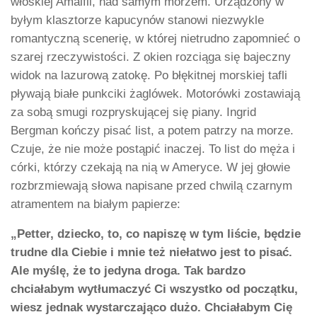
włoskiej Amalfii, nad samym morzem. Urządzony w
byłym klasztorze kapucynów stanowi niezwykle
romantyczną scenerię, w której nietrudno zapomnieć o
szarej rzeczywistości. Z okien rozciąga się bajeczny
widok na lazurową zatokę. Po błękitnej morskiej tafli
pływają białe punkciki żaglówek. Motorówki zostawiają
za sobą smugi rozpryskującej się piany. Ingrid
Bergman kończy pisać list, a potem patrzy na morze.
Czuje, że nie może postąpić inaczej. To list do męża i
córki, którzy czekają na nią w Ameryce. W jej głowie
rozbrzmiewają słowa napisane przed chwilą czarnym
atramentem na białym papierze:
„Petter, dziecko, to, co napiszę w tym liście, będzie
trudne dla Ciebie i mnie też niełatwo jest to pisać.
Ale myślę, że to jedyna droga. Tak bardzo
chciałabym wytłumaczyć Ci wszystko od początku,
wiesz jednak wystarczająco dużo. Chciałabym Cię