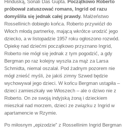
Hinduską, Sonali Das Gupta.
Początkowo Roberto
próbował zatuszować romans, Ingrid od razu
domyśliła się jednak całej prawdy.
Małżeństwo
Rossellinich dobiegło końca. Roberto przywiózł do
Włoch młodą partnerkę, mającą wkrótce urodzić jego
dziecko, a w listopadzie 1957 roku ogłoszono rozwód.
Opiekę nad dziećmi początkowo przyznano Ingrid,
Roberto nie mógł się jednak z tym pogodzić, a gdy
Bergman po raz kolejny wyszła za mąż za Larsa
Schmidta, niemal oszalał. Pod żadnym pozorem nie
mógł znieść myśli, że jakiś zimny Szwed będzie
wychowywał jego dzieci. W końcu Bergman ustąpiła –
dzieci zamieszkały we Włoszech – ale o dziwo nie z
Roberto. On ze swoją indyjską żoną i dzieckiem
mieszkał nad morzem, dzieci ze związku z Ingrid w
apartamencie w Rzymie.
Po miłosnym „epizodzie” z Rossellinim Ingrid Bergman