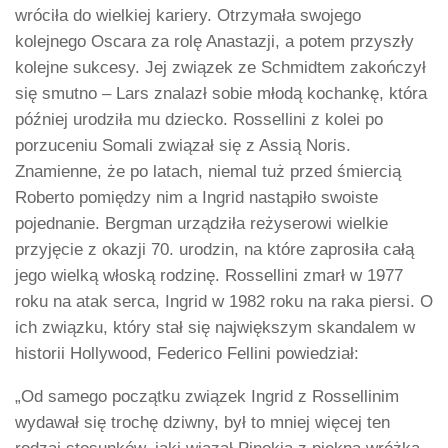
wróciła do wielkiej kariery. Otrzymała swojego
kolejnego Oscara za rolę Anastazji, a potem przyszły
kolejne sukcesy. Jej związek ze Schmidtem zakończył
się smutno – Lars znalazł sobie młodą kochankę, która
później urodziła mu dziecko. Rossellini z kolei po
porzuceniu Somali związał się z Assią Noris.
Znamienne, że po latach, niemal tuż przed śmiercią
Roberto pomiędzy nim a Ingrid nastąpiło swoiste
pojednanie. Bergman urządziła reżyserowi wielkie
przyjęcie z okazji 70. urodzin, na które zaprosiła całą
jego wielką włoską rodzinę. Rossellini zmarł w 1977
roku na atak serca, Ingrid w 1982 roku na raka piersi. O
ich związku, który stał się największym skandalem w
historii Hollywood, Federico Fellini powiedział:
„Od samego początku związek Ingrid z Rossellinim
wydawał się trochę dziwny, był to mniej więcej ten