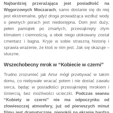
Najbardziej przerażająca jest posiadłość na
Węgorzowych Moczarach
, samo dostanie się do niej
jest ekstremalne, gdyż droga prowadząca wzdłuż wody
o pewnych porach jest niedostępna. Dom jest duży,
pełen pamiątek po zmarłych, przesiąknięty złym
klimatem i ciemnością, a obok niego ulokowany został
cmentarz i bagna. Kryje w sobie straszną historię i
sprawia wrażenie, że ktoś w nim jest. Jak się okazuje –
słuszne.
Wszechobecny mrok w “Kobiecie w czerni”
Trudno zrozumieć jak Artur mógł przebywać w takim
domu, co niebywałe wracać potem i nie dostać zawału
serca, będąc w posiadłości przesiąkniętej mrokiem i
śmiercią, bez możliwości ucieczki.
Podczas seansu
“Kobiety w czerni” nie ma odpoczynku od
złowieszczej atmosfery, już od pierwszych minut
filmu jest dramatycznie, niepokój na ekranie bardzo