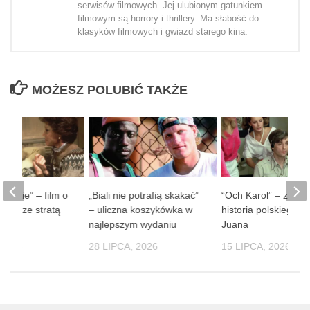
serwisów filmowych. Jej ulubionym gatunkiem
filmowym są horrory i thrillery. Ma słabość do
klasyków filmowych i gwiazd starego kina.
MOŻESZ POLUBIĆ TAKŻE
 ludzie” – film o
„Biali nie potrafią skakać”
“Och Karol” – zaba
obie ze stratą
– uliczna koszykówka w
historia polskiego D
soby
najlepszym wydaniu
Juana
 2026
28 LIPCA, 2026
15 LIPCA, 2026