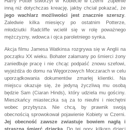
Harry Potter stworzył w “Kobiecie w czerni” zupełnie
inną niż dotychczas kreację, jakby chciał pokazać, że
jego wachlarz możliwości jest znacznie szerszy
.
Zaledwie kilka miesięcy po ostatnim Potterze,
młodziutki Radcliffe wcielił się w rolę poważnego
mężczyzny, wdowca i ojca paroletniego synka.
Akcja filmu Jamesa Watkinsa rozgrywa się w Anglii na
początku XX wieku. Bohater załamany po śmierci żony
zaniedbuje pracę i nie chcąc podpaść znowu szefowi,
wyjeżdża do domu na Węgorzowych Moczarach w celu
uporządkowania dokumentów zmarłej klientki. Na
miejscu okazuje się, że jedyną życzliwą mu osobą
będzie Sam (Ciaran Hinds), który udziela mu gościny.
Mieszkańcy miasteczka są za to nieufni i niechętni
wobec przybysza. Nie chcą, by prawnik swoją
obecnością sprowokował pojawienie Kobiety w Czerni.
Jej obecność zawsze zwiastuje bowiem nagłą i
straszną śmierć dziecka.
Do tej pory kilkoro dzieci