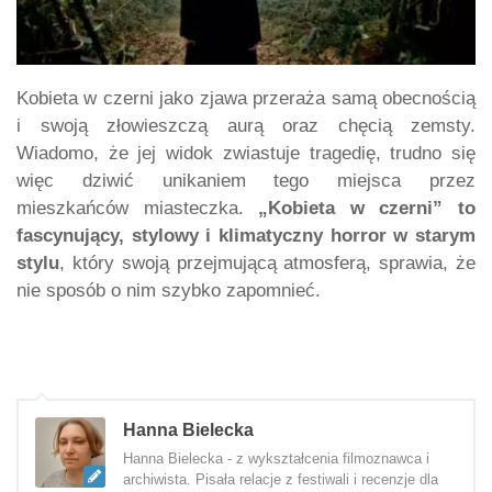
Kobieta w czerni jako zjawa przeraża samą obecnością
i swoją złowieszczą aurą oraz chęcią zemsty.
Wiadomo, że jej widok zwiastuje tragedię, trudno się
więc dziwić unikaniem tego miejsca przez
mieszkańców miasteczka.
„Kobieta w czerni” to
fascynujący, stylowy i klimatyczny horror w starym
stylu
, który swoją przejmującą atmosferą, sprawia, że
nie sposób o nim szybko zapomnieć.
Hanna Bielecka
Hanna Bielecka - z wykształcenia filmoznawca i
archiwista. Pisała relacje z festiwali i recenzje dla