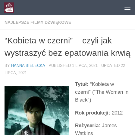
Skip to content
NAJLEPSZE FILMY DŹWIĘKOWE
“Kobieta w czerni” – czyli jak
wystraszyć bez epatowania krwią
BY
HANNA BIELECKA
· PUBLISHED
1 LIPCA, 2021
· UPDATED
22
LIPCA, 2021
Tytuł:
“Kobieta w
czerni” (“The Woman in
Black”)
Rok produkcji:
2012
Reżyseria:
James
Watkins