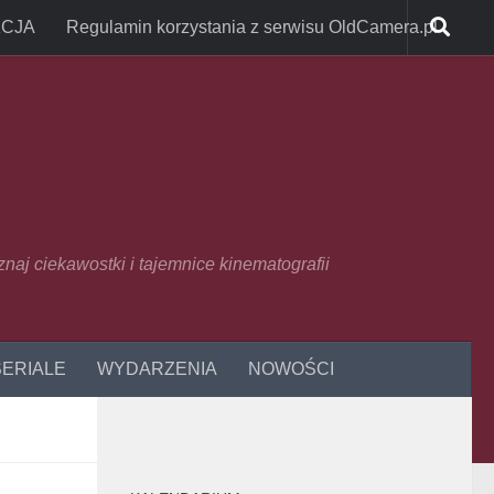
CJA
Regulamin korzystania z serwisu OldCamera.pl
oznaj ciekawostki i tajemnice kinematografii
SERIALE
WYDARZENIA
NOWOŚCI