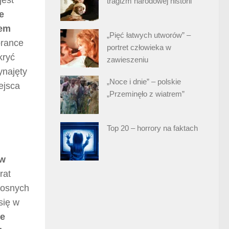
tragizm narodowej historii
e
sem
„Pięć łatwych utworów” –
brance
portret człowieka w
kryć
zawieszeniu
ynajęty
„Noce i dnie” – polskie
ejsca
„Przeminęło z wiatrem”
Top 20 – horrory na faktach
 w
rat
iłosnych
się w
ne