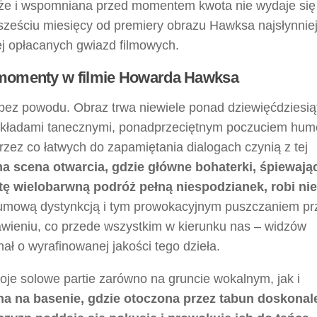
że i wspomniana przed momentem kwota nie wydaje się
 sześciu miesięcy od premiery obrazu Hawksa najsłynnie
ej opłacanych gwiazd filmowych.
e momenty w filmie Howarda Hawksa
 bez powodu. Obraz trwa niewiele ponad dziewięćdziesią
 układami tanecznymi, ponadprzeciętnym poczuciem hum
zez co łatwych do zapamiętania dialogach czynią z tej
a scena otwarcia, gdzie główne bohaterki, śpiewają
w tę wielobarwną podróż pełną niespodzianek, robi ni
iumową dystynkcją i tym prowokacyjnym puszczaniem pr
tawieniu, co przede wszystkim w kierunku nas – widzów
ał o wyrafinowanej jakości tego dzieła.
je solowe partie zarówno na gruncie wokalnym, jak i
na na basenie, gdzie otoczona przez tabun doskonal