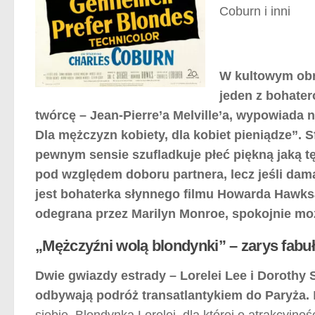
Coburn i inni
W kultowym obra
jeden z bohater
twórcę – Jean-Pierre’a Melville’a, wypowiada 
Dla mężczyzn kobiety, dla kobiet pieniądze”.
pewnym sensie szufladkuje płeć piękną jaką t
pod względem doboru partnera, lecz jeśli da
jest bohaterka słynnego filmu Howarda Hawks
odegrana przez Marilyn Monroe, spokojnie mo
„Mężczyźni wolą blondynki” – zarys fabu
Dwie gwiazdy estrady – Lorelei Lee i Dorothy
odbywają podróż transatlantykiem do Paryża.
siebie. Blondynka Lorelei, dla której o atrakcyjno