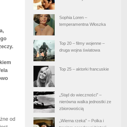
Sophia Loren –
temperamentna Włoszka
a,
ego
Top 20 – filmy wojenne –
zeczy.
druga wojna światowa
ikiem
Top 25 – aktorki francuskie
ela
rowo
„Stąd do wieczności” –
nierówna walka jednostki ze
zbiorowością
óżne od
„Wierna rzeka” – Polka i
jest