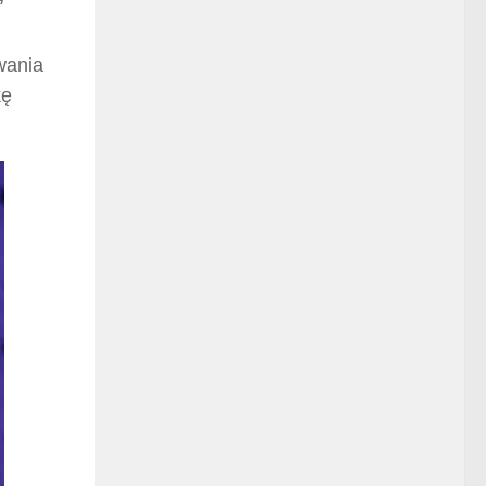
”
wania
kę