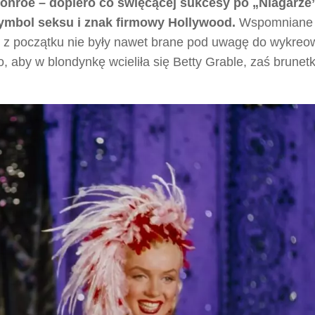
onroe – dopiero co święcącej sukcesy po „Niagarze
symbol seksu i znak firmowy Hollywood.
Wspomniane
h, z początku nie były nawet brane pod uwagę do wykreo
o, aby w blondynkę wcieliła się Betty Grable, zaś brunet