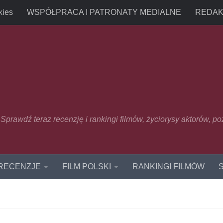
kies
WSPÓŁPRACA I PATRONATY MEDIALNE
REDAK
u. Sprawdź teraz recenzję i rankingi filmów, życiorysy aktorów, p
 RECENZJE
FILM POLSKI
RANKINGI FILMÓW