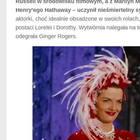
Russell w środowisku filmowym, a z Marilyn M
Henry’ego Hathaway – uczynił nieśmiertelny 
aktorki, choć idealnie obsadzone w swoich rolac
postaci Lorelei i Dorothy. Wytwórnia nalegała na t
odegrała Ginger Rogers.