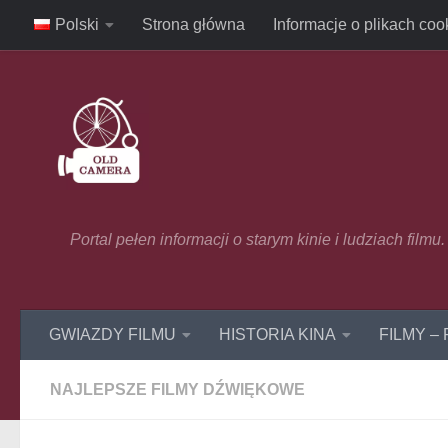
Polski
Strona główna
Informacje o plikach coo
Skip to content
Portal pełen informacji o starym kinie i ludziach film
GWIAZDY FILMU
HISTORIA KINA
FILMY –
NAJLEPSZE FILMY DŹWIĘKOWE