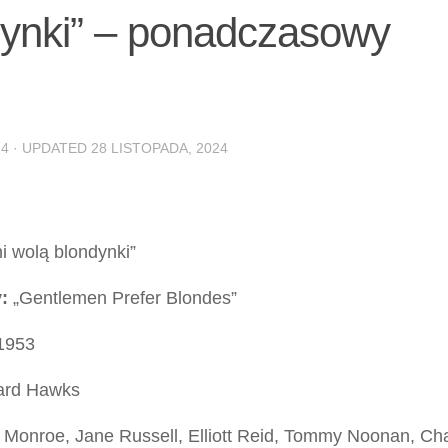
dynki” – ponadczasowy
24
· UPDATED
28 LISTOPADA, 2024
 wolą blondynki”
:
„Gentlemen Prefer Blondes”
1953
rd Hawks
 Monroe, Jane Russell, Elliott Reid, Tommy Noonan, Ch