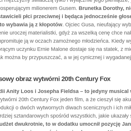
prosperującym milionerem Gusem.
Brunetka Dorothy, ni
tawicieli płci przeciwnej i będąca jednocześnie gło
sto wybawia ją z kłopotów
. Ojciec Gusa, nieufający wy
ie uroczej materialistki, gdyż za wszelką cenę chce na
mpromituje ją w oczach zamożnego młodzieńca. Kiedy w
orącym uczynku Ernie Malone dostaje się na statek, z mi
jak można by przypuszczać, a w jej cynicznej i wygadanej
sowy obraz wytwórni 20th Century Fox
i Anity Loos i Josepha Fieldsa – to jedyny musical
ytwórni 20th Century Fox jeden film, a że cieszył się aku
produkcji o dwóch wytwornych diwach scenicznych i ich m
dziej sztandarowych spośród wszystkich, jakie ukazały 
budżet dwukrotnie, to w dodatku umocnił pozycję Ja