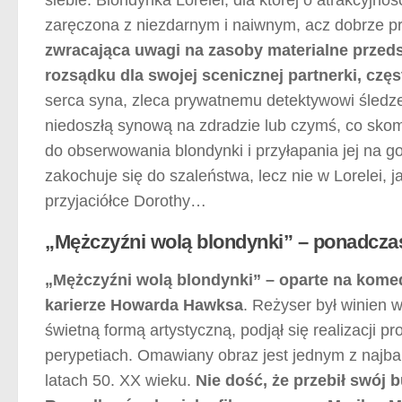
zaręczona z niezdarnym i naiwnym, acz dobrze 
zwracająca uwagi na zasoby materialne przeds
rozsądku dla swojej scenicznej partnerki, czę
serca syna, zleca prywatnemu detektywowi śledzen
niedoszłą synową na zdradzie lub czymś, co sko
do obserwowania blondynki i przyłapania jej na g
zakochuje się do szaleństwa, lecz nie w Lorelei, 
przyjaciółce Dorothy…
„Mężczyźni wolą blondynki” – ponadcza
„Mężczyźni wolą blondynki” – oparte na komedi
karierze Howarda Hawksa
. Reżyser był winien w
świetną formą artystyczną, podjął się realizacji 
perypetiach. Omawiany obraz jest jednym z najbar
latach 50. XX wieku.
Nie dość, że przebił swój 