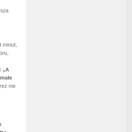
jsza
t minut,
oru,
c „A
emałe
zez nie
e