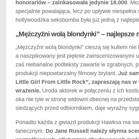
honorariów – zainkasowała jedynie 18.000
. Mo
specjalnie powalająca, lecz po upływie niespełna
hollywoodzka seksbomba była już jedną z najlepi
„Mężczyźni wolą blondynki” – najlepsz
„Mężczyźni wolą blondynki” cieszą się kultem nie
a naszpikowany jest pięknie zainscenizowanymi
zaś niebanalne podteksty zawarte w zgrabnych, pr
produkcji niepowtarzalny filmowy brylant.
Już sam
Little Girl From Little Rock”, zapraszają nas 
wrażenie.
Uroda aktorek w połączeniu z ich kost
oka nie tyle w stronę widowni obecnej na przeds
siedzących przed odbiornikiem, daje wyraźny sygn
Ponadto każda z gwiazd produkcji Hawksa ma swo
tanecznym.
Do Jane Russell należy słynna sce