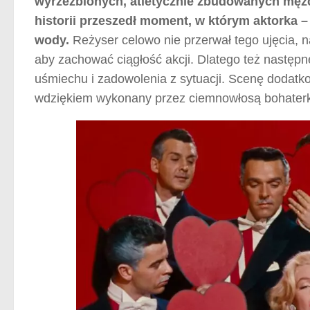
wyrzeźbionych, atletycznie zbudowanych mężc
historii przeszedł moment, w którym aktorka 
wody.
Reżyser celowo nie przerwał tego ujęcia, na
aby zachować ciągłość akcji. Dlatego też następn
uśmiechu i zadowolenia z sytuacji. Scenę dodatko
wdziękiem wykonany przez ciemnowłosą bohaterkę