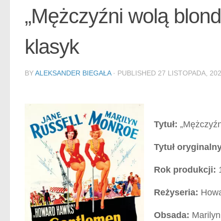
„Mężczyźni wolą blon
klasyk
BY
ALEKSANDER BIEGAŁA
· PUBLISHED
27 LISTOPADA, 20
Tytuł:
„Mężczyźni
Tytuł oryginalny
Rok produkcji:
Reżyseria:
Howa
Obsada:
Marilyn