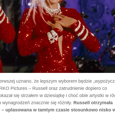
ierwszej uznano, że lepszym wyborem będzie „wypożycz
RKO Pictures – Russell oraz zatrudnienie dopiero co
azał się strzałem w dziesiątkę i choć obie artystki w 
ch wynagrodzeń znacznie się różniły.
Russell otrzymała
 – uplasowana w tamtym czasie stosunkowo nisko w