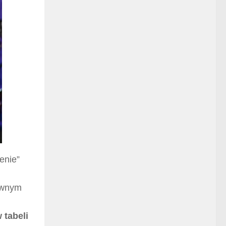
enie”
równym
 tabeli