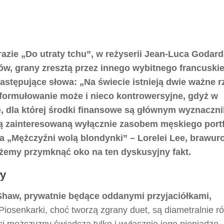
zie „Do utraty tchu”, w reżyserii Jean-Luca Godard
ów, grany zresztą przez innego wybitnego francuski
następujące słowa: „Na świecie istnieją dwie ważne r
 Sformułowanie może i nieco kontrowersyjne, gdyż w
ę, dla której środki finansowe są głównym wyznaczn
mą zainteresowaną wyłącznie zasobem męskiego portf
a „Mężczyźni wolą blondynki” – Lorelei Lee, brawu
żemy przymknąć oko na ten dyskusyjny fakt.
ły
 Shaw, prywatnie będące oddanymi przyjaciółkami,
Piosenkarki, choć tworzą zgrany duet, są diametralnie r
ści mężczyzny świadczą tylko i wyłącznie jego pieniądze, 