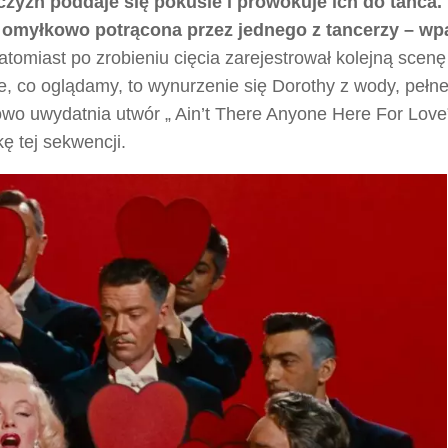
zyzn poddaje się pokusie i prowokuje ich do tańca.
– omyłkowo potrącona przez jednego z tancerzy – wp
tomiast po zrobieniu cięcia zarejestrował kolejną scenę 
e, co oglądamy, to wynurzenie się Dorothy z wody, pełne
wo uwydatnia utwór „ Ain’t There Anyone Here For Love”
 tej sekwencji.