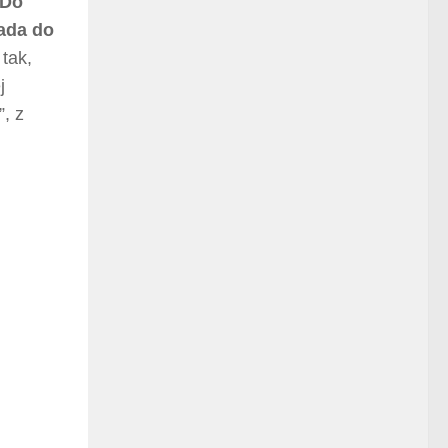
 Do
ada do
tak,
j
, z