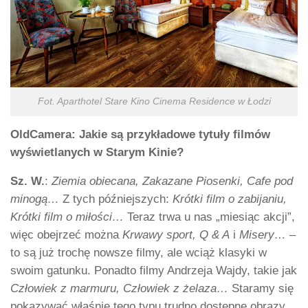
Fot. Aparthotel Stare Kino Cinema Residence w Łodzi
OldCamera: Jakie są przykładowe tytuły filmów
wyświetlanych w Starym Kinie?
Sz. W.
:
Ziemia obiecana, Zakazane Piosenki, Cafe pod
minogą…
Z tych późniejszych:
Krótki film o zabijaniu,
Krótki
film o miłości…
Teraz trwa u nas „miesiąc akcji”,
więc obejrzeć można
Krwawy sport, Q & A
i
Misery…
–
to są już trochę nowsze filmy, ale wciąż klasyki w
swoim gatunku. Ponadto filmy Andrzeja Wajdy, takie jak
Człowiek z
marmuru,
Człowiek z żelaza…
Staramy się
pokazywać właśnie tego typu trudno dostępne obrazy.