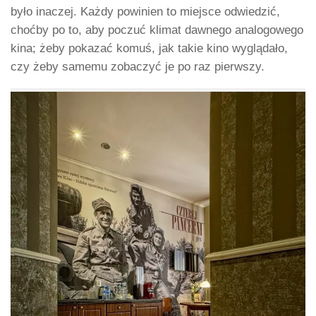
było inaczej. Każdy powinien to miejsce odwiedzić,
choćby po to, aby poczuć klimat dawnego analogowego
kina; żeby pokazać komuś, jak takie kino wyglądało,
czy żeby samemu zobaczyć je po raz pierwszy.