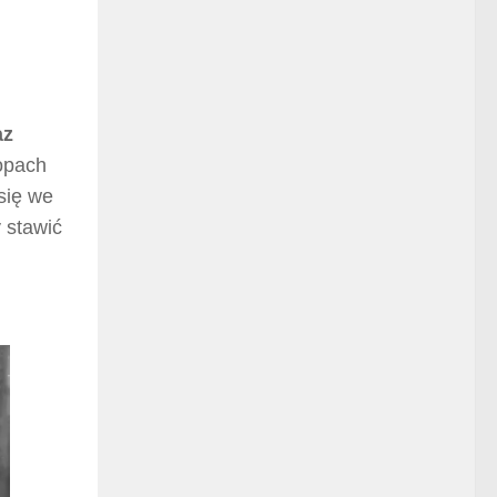
az
kopach
się we
 stawić