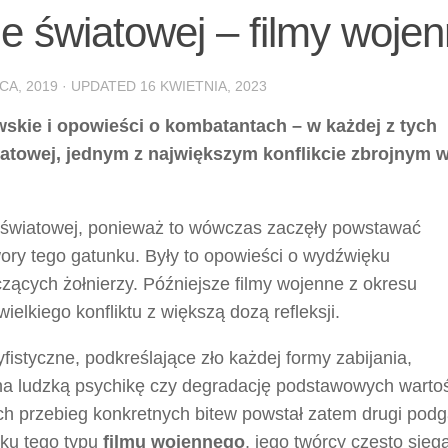
nie światowej – filmy woje
CA, 2019
· UPDATED
16 KWIETNIA, 2023
owskie i opowieści o kombatantach – w każdej z tych
iatowej, jednym z największym konflikcie zbrojnym 
 światowej, ponieważ to wówczas zaczęły powstawać
twory tego gatunku. Były to opowieści o wydźwięku
cych żołnierzy. Późniejsze filmy wojenne z okresu
lkiego konfliktu z większą dozą refleksji.
istyczne, podkreślające zło każdej formy zabijania,
a ludzką psychikę czy degradację podstawowych wartoś
ch przebieg konkretnych bitew powstał zatem drugi pod
ku tego typu
filmu wojennego
, jego twórcy często sięga