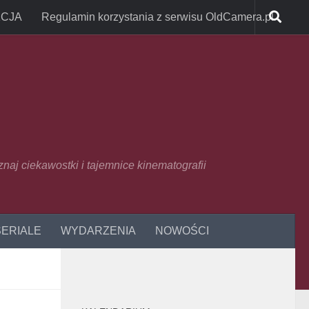
CJA
Regulamin korzystania z serwisu OldCamera.pl
oznaj ciekawostki i tajemnice kinematografii
SERIALE
WYDARZENIA
NOWOŚCI