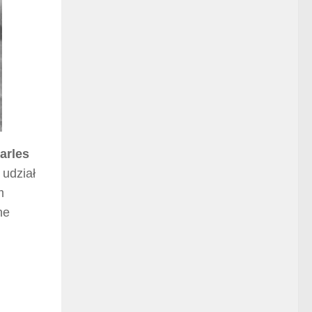
arles
 udział
m
ne