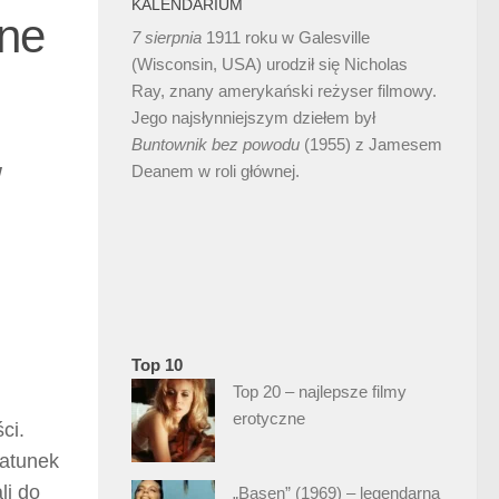
KALENDARIUM
nne
7 sierpnia
1911 roku w Galesville
(Wisconsin, USA) urodził się Nicholas
Ray, znany amerykański reżyser filmowy.
Jego najsłynniejszym dziełem był
Buntownik bez
powodu
(1955) z Jamesem
w
Deanem w roli głównej.
Top 10
Top 20 – najlepsze filmy
erotyczne
ci.
gatunek
li do
„Basen” (1969) – legendarna