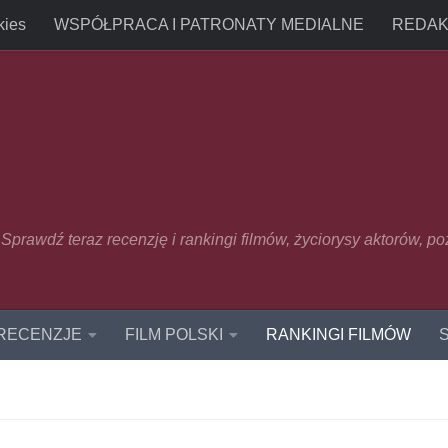
kies
WSPÓŁPRACA I PATRONATY MEDIALNE
REDAK
u. Sprawdź teraz recenzję i rankingi filmów, życiorysy aktorów, p
 RECENZJE
FILM POLSKI
RANKINGI FILMÓW