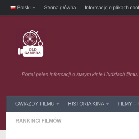
Polski
Strona główna
Informacje o plikach coo
Skip to content
Portal pełen informacji o starym kinie i ludziach film
GWIAZDY FILMU
HISTORIA KINA
FILMY –
RANKINGI FILMÓW