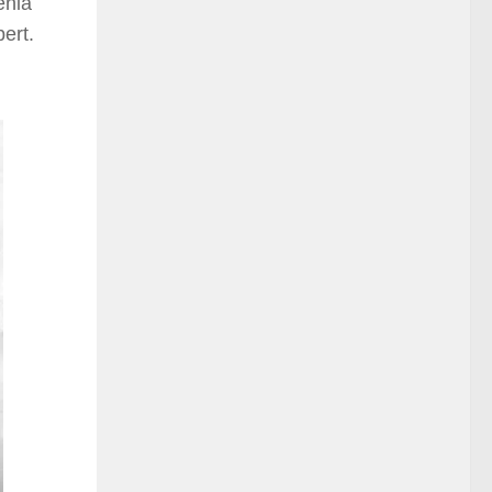
enia
ert.