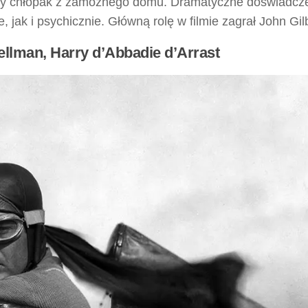
czony chłopak z zamożnego domu. Dramatyczne doświadcz
 jak i psychicznie. Główną rolę w filmie zagrał John Gilb
Wellman, Harry d’Abbadie d’Arrast