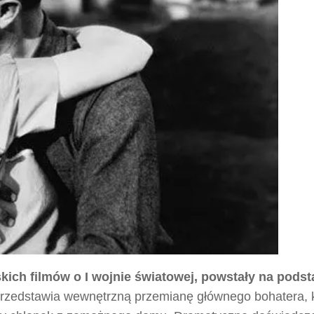
skich filmów o I wojnie światowej, powstały na pods
przedstawia wewnętrzną przemianę głównego bohatera, 