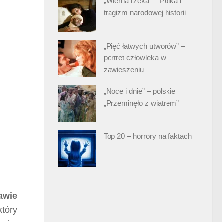
„Wierna rzeka” – Polka i
tragizm narodowej historii
„Pięć łatwych utworów” –
portret człowieka w
zawieszeniu
„Noce i dnie” – polskie
„Przeminęło z wiatrem”
Top 20 – horrory na faktach
tawie
który