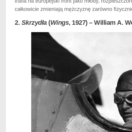
trafia na europejski front jako młody, rozpiesz
całkowicie zmieniają mężczyznę zarówno fizycznie,
2.
Skrzydła
(
Wings
, 1927) – William A. 