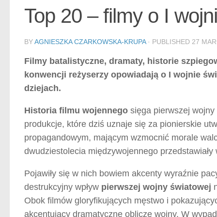
Top 20 – filmy o I woj
BY
AGNIESZKA CZARKOWSKA-KRUPA
· PUBLISHED
27 MAR
Filmy batalistyczne, dramaty, historie szpieg
konwencji reżyserzy opowiadają o I wojnie św
dziejach.
Historia filmu wojennego
sięga pierwszej wojny
produkcje, które dziś uznaje się za pionierskie u
propagandowym, mającym wzmocnić morale walczą
dwudziestolecia międzywojennego przedstawiały wie
Pojawiły się w nich bowiem akcenty wyraźnie pacyf
destrukcyjny wpływ
pierwszej wojny światowej
n
Obok filmów gloryfikujących męstwo i pokazujący
akcentujący dramatyczne oblicze wojny. W wypad