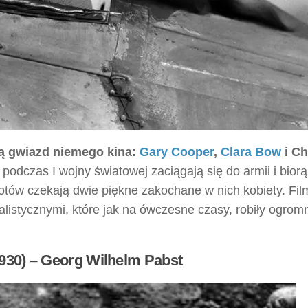
dą gwiazd niemego kina:
Gary Cooper
,
Clara Bow
i Ch
 podczas I wojny światowej zaciągają się do armii i biorą
lotów czekają dwie piękne zakochane w nich kobiety. Fil
listycznymi, które jak na ówczesne czasy, robiły ogrom
1930) – Georg Wilhelm Pabst