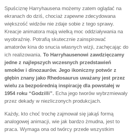
Spuściznę Harryhausena możemy zatem oglądać na
ekranach do dziś, chociaż zapewne zdecydowana
większość widzów nie zdaje sobie z tego sprawy.
Kreacje animatora mają wielką moc oddziaływania na
wyobraźnię. Potrafią skutecznie zainspirować
amatorów kina do snucia własnych wizji, zachęcając do
ich realizowania.
To Harryhausenowi zawdzięczamy
jedne z najlepszych wczesnych przedstawień
smoków i dinozaurów. Jego ikoniczny potwór z
głębin znany jako Rhedosaurus uważany jest przez
wielu za bezpośrednią inspirację dla powstałej w
1954 roku “Godzilli”.
Echa jego tworów wybrzmiewały
przez dekady w niezliczonych produkcjach.
Każdy, kto choć trochę zajmował się jakąś formą
analogowej animacji, wie jak bardzo żmudna, jest to
praca. Wymaga ona od twórcy przede wszystkim