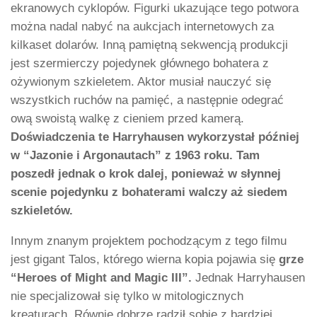
ekranowych cyklopów. Figurki ukazujące tego potwora
można nadal nabyć na aukcjach internetowych za
kilkaset dolarów. Inną pamiętną sekwencją produkcji
jest szermierczy pojedynek głównego bohatera z
ożywionym szkieletem. Aktor musiał nauczyć się
wszystkich ruchów na pamięć, a następnie odegrać
ową swoistą walkę z cieniem przed kamerą.
Doświadczenia te Harryhausen wykorzystał później
w “Jazonie i Argonautach” z 1963 roku. Tam
poszedł jednak o krok dalej, ponieważ w słynnej
scenie pojedynku z bohaterami walczy aż siedem
szkieletów.
Innym znanym projektem pochodzącym z tego filmu
jest gigant Talos, którego wierna kopia pojawia się
grze
“Heroes of Might and Magic III”.
Jednak Harryhausen
nie specjalizował się tylko w mitologicznych
kreaturach. Równie dobrze radził sobie z bardziej