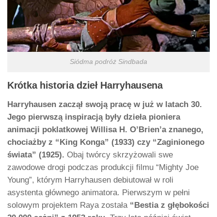
Siódma podróż Sindbada
Krótka historia dzieł Harryhausena
Harryhausen zaczął swoją pracę w już w latach 30.
Jego pierwszą inspiracją były dzieła pioniera
animacji poklatkowej Willisa H. O’Brien’a znanego,
chociażby z “King Konga” (1933) czy “Zaginionego
świata” (1925).
Obaj twórcy skrzyżowali swe
zawodowe drogi podczas produkcji filmu “Mighty Joe
Young”, którym Harryhausen debiutował w roli
asystenta głównego animatora. Pierwszym w pełni
solowym projektem Raya została
“Bestia z głębokości