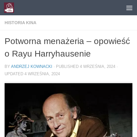
Skip to content
HISTORIA KINA
Potworna menażeria – opowieść
o Rayu Harryhausenie
BY
ANDRZEJ KOWNACKI
· PUBLISHED
4 WRZEŚNIA, 2024
·
UPDATED
4 WRZEŚNIA, 2024