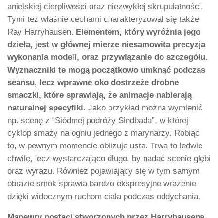
anielskiej cierpliwości oraz niezwykłej skrupulatności.
Tymi też właśnie cechami charakteryzował się także
Ray Harryhausen.
Elementem, który wyróżnia jego
dzieła, jest w głównej mierze niesamowita precyzja
wykonania modeli, oraz przywiązanie do szczegółu.
Wyznaczniki te mogą początkowo umknąć podczas
seansu, lecz wprawne oko dostrzeże drobne
smaczki, które sprawiają, że animacje nabierają
naturalnej specyfiki.
Jako przykład można wymienić
np. scenę z “Siódmej podróży Sindbada”, w której
cyklop smaży na ogniu jednego z marynarzy. Robiąc
to, w pewnym momencie oblizuje usta. Trwa to ledwie
chwilę, lecz wystarczająco długo, by nadać scenie głębi
oraz wyrazu. Również pojawiający się w tym samym
obrazie smok sprawia bardzo ekspresyjne wrażenie
dzięki widocznym ruchom ciała podczas oddychania.
Manewry postaci stworzonych przez Harryhausena