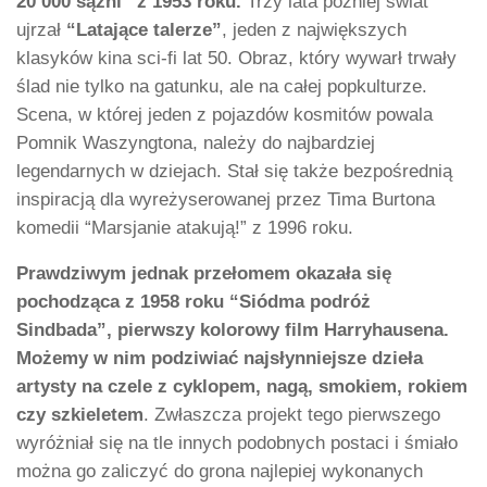
20 000 sążni” z 1953 roku.
Trzy lata później świat
ujrzał
“Latające talerze”
, jeden z największych
klasyków kina sci-fi lat 50. Obraz, który wywarł trwały
ślad nie tylko na gatunku, ale na całej popkulturze.
Scena, w której jeden z pojazdów kosmitów powala
Pomnik Waszyngtona, należy do najbardziej
legendarnych w dziejach. Stał się także bezpośrednią
inspiracją dla wyreżyserowanej przez Tima Burtona
komedii “Marsjanie atakują!” z 1996 roku.
Prawdziwym jednak przełomem okazała się
pochodząca z 1958 roku “Siódma podróż
Sindbada”, pierwszy kolorowy film Harryhausena.
Możemy w nim podziwiać najsłynniejsze dzieła
artysty na czele z cyklopem, nagą, smokiem, rokiem
czy szkieletem
. Zwłaszcza projekt tego pierwszego
wyróżniał się na tle innych podobnych postaci i śmiało
można go zaliczyć do grona najlepiej wykonanych