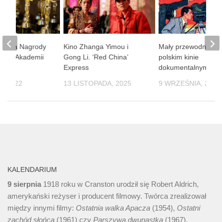
istoria Nagrody
Kino Zhanga Yimou i
Mały przewodnik po
kiej Akademii
Gong Li. ‘Red China’
polskim kinie
Express
dokumentalnym
, 2022
13 LISTOPADA, 2025
9 WRZEŚNIA, 2022
KALENDARIUM
9 sierpnia
1918 roku w Cranston urodził się Robert Aldrich,
amerykański reżyser i producent filmowy. Twórca zrealizował
między innymi filmy:
Ostatnia walka Apacza
(1954),
Ostatni
zachód słońca
(1961) czy
Parszywa dwunastka
(1967).