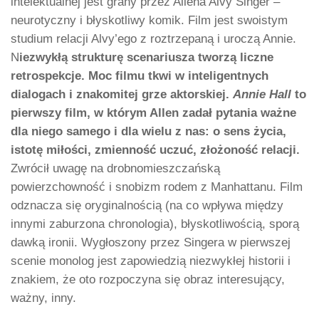
intelektualnej jest grany przez Allena Alvy Singer –
neurotyczny i błyskotliwy komik. Film jest swoistym
studium relacji Alvy’ego z roztrzepaną i uroczą Annie.
N
iezwykłą strukturę scenariusza tworzą liczne
retrospekcje. Moc filmu tkwi w inteligentnych
dialogach i znakomitej grze aktorskiej.
Annie Hall
to
pierwszy film, w którym Allen zadał pytania ważne
dla niego samego i dla wielu z nas: o sens życia,
istotę miłości, zmienność uczuć, złożoność relacji.
Zwrócił uwagę na drobnomieszczańską
powierzchowność i snobizm rodem z Manhattanu. Film
odznacza się oryginalnością (na co wpływa między
innymi zaburzona chronologia), błyskotliwością, sporą
dawką ironii. Wygłoszony przez Singera w pierwszej
scenie monolog jest zapowiedzią niezwykłej historii i
znakiem, że oto rozpoczyna się obraz interesujący,
ważny, inny.