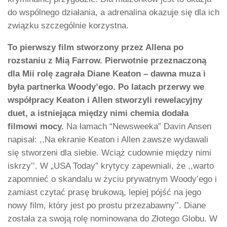
do wspólnego działania, a adrenalina okazuje się dla ich
związku szczególnie korzystna.
To pierwszy film stworzony przez Allena po
rozstaniu z Mią Farrow. Pierwotnie przeznaczoną
dla Mii rolę zagrała Diane Keaton – dawna muza i
była partnerka Woody’ego. Po latach przerwy we
współpracy Keaton i Allen stworzyli rewelacyjny
duet, a istniejąca między nimi chemia dodała
filmowi mocy.
Na łamach “Newsweeka” Davin Ansen
napisał: ,,Na ekranie Keaton i Allen zawsze wydawali
się stworzeni dla siebie. Wciąż cudownie między nimi
iskrzy’’. W „USA Today” krytycy zapewniali, że ,,warto
zapomnieć o skandalu w życiu prywatnym Woody’ego i
zamiast czytać prasę brukową, lepiej pójść na jego
nowy film, który jest po prostu przezabawny’’. Diane
została za swoją rolę nominowana do Złotego Globu. W