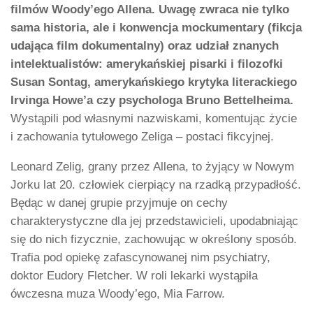
filmów Woody’ego Allena. Uwagę zwraca nie tylko
sama historia, ale i konwencja mockumentary (fikcja
udająca film dokumentalny) oraz udział znanych
intelektualistów: amerykańskiej pisarki i filozofki
Susan Sontag, amerykańskiego krytyka literackiego
Irvinga Howe’a czy psychologa Bruno Bettelheima.
Wystąpili pod własnymi nazwiskami, komentując życie
i zachowania tytułowego Zeliga – postaci fikcyjnej.
Leonard Zelig, grany przez Allena, to żyjący w Nowym
Jorku lat 20. człowiek cierpiący na rzadką przypadłość.
Będąc w danej grupie przyjmuje on cechy
charakterystyczne dla jej przedstawicieli, upodabniając
się do nich fizycznie, zachowując w określony sposób.
Trafia pod opiekę zafascynowanej nim psychiatry,
doktor Eudory Fletcher. W roli lekarki wystąpiła
ówczesna muza Woody’ego, Mia Farrow.