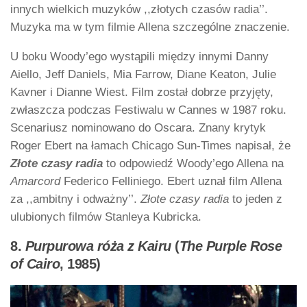
innych wielkich muzyków ,,złotych czasów radia’’.
Muzyka ma w tym filmie Allena szczególne znaczenie.
U boku Woody’ego wystąpili między innymi Danny
Aiello, Jeff Daniels, Mia Farrow, Diane Keaton, Julie
Kavner i Dianne Wiest. Film został dobrze przyjęty,
zwłaszcza podczas Festiwalu w Cannes w 1987 roku.
Scenariusz nominowano do Oscara. Znany krytyk
Roger Ebert na łamach Chicago Sun-Times napisał, że
Złote czasy radia
to odpowiedź Woody’ego Allena na
Amarcord
Federico Felliniego. Ebert uznał film Allena
za ,,ambitny i odważny’’.
Złote czasy radia
to jeden z
ulubionych filmów Stanleya Kubricka.
8.
Purpurowa róża z Kairu
(
The Purple Rose
of Cairo
, 1985)