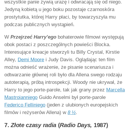
wszystkie panie żywią urazę i odwracają się od niego.
Jedyną kobietą u jego boku pozostaje czarnoskóra
prostytutka, której Harry płaci, by towarzyszyła mu
podczas publicznych wystąpień.
W
Przejrzeć Harry’ego
bohaterowie filmowi występują
obok postaci z poszczególnych powieści Blocka.
Interesujące kreacje stworzyli tu Billy Crystal, Kirstie
Alley,
Demi Moore
i Judy Davis. Oglądając ten film
można odnieść wrażenie, że pisanie scenariusza i
odtwarzanie głównej roli było dla Allena swego rodzaju
autoterapią, próbą introspekcji. Woody nie ukrywał, że
Harry to jego porte-parole, tak jak grany przez
Marcella
Mastroianniego
Guido Anselmi był porte-parole
Federico Felliniego
(jeden z ulubionych europejskich
filmów i reżyserów Allena) w
8 ½
.
7.
Złote czasy radia
(
Radio Days,
1987)