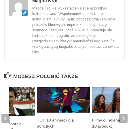
Magda Król
Magda Król - z wykształcenia scenarzystka i
kulturoznawca. Współpracowała z łódzkimi
instytucjami kultury, m.in. podczas organizowania
pokazów filmowych, imprez kulturalnych czy
słynnego Festiwalu Łódź 4 Kultur. Interesuje się
historią kinematografii, ze szczególnym
uwzględnieniem klasyki amerykańskiego kina. Jej
wielką pasją są biografie znanych postaci ze świata
filmu.
MOŻESZ POLUBIĆ TAKŻE
TOP 10 animacji dla
Filmy o Indianach 
lmy o sporcie –
dorosłych
10 produkcji