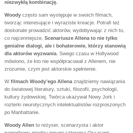
niezwykłą kombinację.
Woody
często sam występuje w swoich filmach,
tworząc interesujące i wyraziste kreacje. Potrafi też
doskonale prowadzić aktorów, wydobywając z nich to,
co najcenniejsze.
Scenariusze Allena to nie tylko
genialne dialogi, ale i bohaterowie, którzy stanowią
dla aktorów wyzwania
. Swego czasu w Hollywood
mówiono, że kto nie współpracował z Allenem, nie
zrozumie, czym jest aktorskie spełnienie.
W
filmach Woody’ego Allena
znajdziemy nawiązania
do światowej literatury, sztuki, filozofii, psychologii,
kultury żydowskiej. Twórca ukazywał Nowy Jork i
rozterki neurotycznych intelektualistów rozproszonych
po Manhattanie.
Woody Allen
to reżyser, scenarzysta i aktor
nagrodzony między innymi czterema Oscarami,