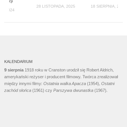
odukcji
28 LISTOPADA, 2025
18 SIERPNIA, 2025
IA, 2024
KALENDARIUM
9 sierpnia
1918 roku w Cranston urodził się Robert Aldrich,
amerykański reżyser i producent filmowy. Twórca zrealizował
między innymi filmy:
Ostatnia walka Apacza
(1954),
Ostatni
zachód słońca
(1961) czy
Parszywa dwunastka
(1967).