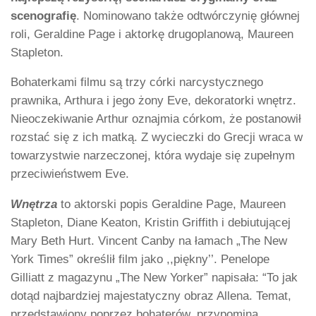
scenografię
. Nominowano także odtwórczynię głównej
roli, Geraldine Page i aktorkę drugoplanową, Maureen
Stapleton.
Bohaterkami filmu są trzy córki narcystycznego
prawnika, Arthura i jego żony Eve, dekoratorki wnętrz.
Nieoczekiwanie Arthur oznajmia córkom, że postanowił
rozstać się z ich matką. Z wycieczki do Grecji wraca w
towarzystwie narzeczonej, która wydaje się zupełnym
przeciwieństwem Eve.
Wnętrza
to aktorski popis Geraldine Page, Maureen
Stapleton, Diane Keaton, Kristin Griffith i debiutującej
Mary Beth Hurt. Vincent Canby na łamach „The New
York Times” określił film jako ,,piękny’’. Penelope
Gilliatt z magazynu „The New Yorker” napisała: “To jak
dotąd najbardziej majestatyczny obraz Allena. Temat,
przedstawiony poprzez bohaterów, przypomina