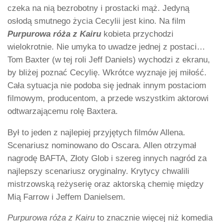
czeka na nią bezrobotny i prostacki mąż. Jedyną
osłodą smutnego życia Cecylii jest kino. Na film
Purpurowa róża z Kairu
kobieta przychodzi
wielokrotnie. Nie umyka to uwadze jednej z postaci…
Tom Baxter (w tej roli Jeff Daniels) wychodzi z ekranu,
by bliżej poznać Cecylię. Wkrótce wyznaje jej miłość.
Cała sytuacja nie podoba się jednak innym postaciom
filmowym, producentom, a przede wszystkim aktorowi
odtwarzającemu rolę Baxtera.
Był to jeden z najlepiej przyjętych filmów Allena.
Scenariusz nominowano do Oscara. Allen otrzymał
nagrodę BAFTA, Złoty Glob i szereg innych nagród za
najlepszy scenariusz oryginalny. Krytycy chwalili
mistrzowską reżyserię oraz aktorską chemię między
Mią Farrow i Jeffem Danielsem.
Purpurowa róża z Kairu
to znacznie więcej niż komedia