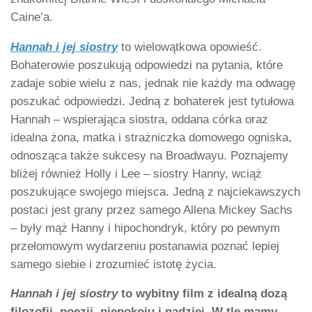
Caine’a.
Hannah i jej siostry
to wielowątkowa opowieść.
Bohaterowie poszukują odpowiedzi na pytania, które
zadaje sobie wielu z nas, jednak nie każdy ma odwagę
poszukać odpowiedzi. Jedną z bohaterek jest tytułowa
Hannah – wspierająca siostra, oddana córka oraz
idealna żona, matka i strażniczka domowego ogniska,
odnosząca także sukcesy na Broadwayu. Poznajemy
bliżej również Holly i Lee – siostry Hanny, wciąż
poszukujące swojego miejsca. Jedną z najciekawszych
postaci jest grany przez samego Allena Mickey Sachs
– były mąż Hanny i hipochondryk, który po pewnym
przełomowym wydarzeniu postanawia poznać lepiej
samego siebie i zrozumieć istotę życia.
Hannah i jej siostry
to wybitny film z idealną dozą
filozofii, poezji, niepokoju i nadziei. W tle mamy