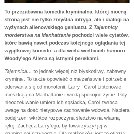
To przezabawna komedia kryminalna, której mocną
stroną jest nie tylko zmyślna intryga, ale i dialogi na
wyżynach allenowskiego geniuszu. Z
Tajemnicy
morderstwa na Manhattanie
pochodzi wiele cytatów,
które bawią nawet podczas kolejnego oglądania tej
wyjątkowej komedii, a dla wielu wielbicieli humoru
Woody’ego Allena są istnymi perełkami.
Tajemnica…
to jednak więcej niż błyskotliwy, zabawny
kryminał. To także opowieść o małżeństwie i potrzebie
oderwania się od monotonii. Larry i Carol Liptonowie
mieszkają na Manhattanie i wiodą spokojne życie. Gdy
nieoczekiwanie umiera ich sąsiadka, Carol zwraca
uwagę na dość nietypowe zachowanie wdowca. Nabiera
podejrzeń, wkrótce rozpoczyna śledztwo na własną
rękę. Zachęca Larry’ego, by towarzyszył jej w
kryminalnej przygodzie. Dla małżonków jest to okazja