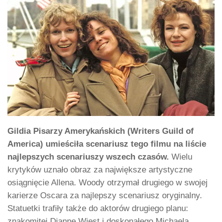
Gildia Pisarzy Amerykańskich (Writers Guild of
America) umieściła scenariusz tego filmu na liście
najlepszych scenariuszy wszech czasów.
Wielu
krytyków uznało obraz za największe artystyczne
osiągnięcie Allena. Woody otrzymał drugiego w swojej
karierze Oscara za najlepszy scenariusz oryginalny.
Statuetki trafiły także do aktorów drugiego planu:
znakomitej Dianne Wiest i doskonałego Michaela