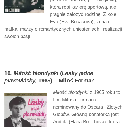
która robi karierę sportową, ale
pragnie założyć rodzinę. Z kolei
Eva (Eva Bosakova), żona i
matka, marzy o romantycznych uniesieniach i realizacji
swoich pasji.
10.
Miłość blondynki
(
Lásky jedné
plavovlásky,
1965) – Miloš Forman
Miłość blondynki
z 1965 roku to
film Miloša Formana
nominowany do Oscara i Złotych
Globów. Główną bohaterką jest
Andula (Hana Brejchova), która