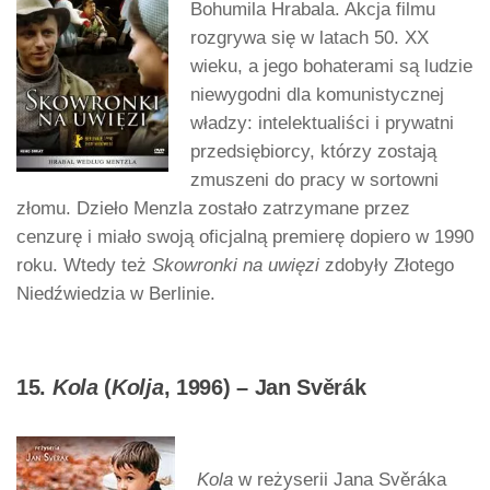
Bohumila Hrabala. Akcja filmu
rozgrywa się w latach 50. XX
wieku, a jego bohaterami są ludzie
niewygodni dla komunistycznej
władzy: intelektualiści i prywatni
przedsiębiorcy, którzy zostają
zmuszeni do pracy w sortowni
złomu. Dzieło Menzla zostało zatrzymane przez
cenzurę i miało swoją oficjalną premierę dopiero w 1990
roku. Wtedy też
Skowronki na uwięzi
zdobyły Złotego
Niedźwiedzia w Berlinie.
15.
Kola
(
Kolja
, 1996) – Jan Svěrák
Kola
w reżyserii Jana Svěráka