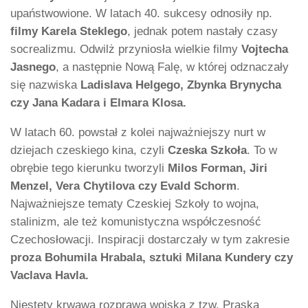
upaństwowione. W latach 40. sukcesy odnosiły np.
filmy Karela Steklego
, jednak potem nastały czasy
socrealizmu. Odwilż przyniosła wielkie filmy
Vojtecha
Jasnego
, a następnie Nową Falę, w której odznaczały
się nazwiska
Ladislava Helgego, Zbynka Brynycha
czy Jana Kadara i Elmara Klosa.
W latach 60. powstał z kolei najważniejszy nurt w
dziejach czeskiego kina, czyli
Czeska Szkoła
. To w
obrębie tego kierunku tworzyli
Milos Forman, Jiri
Menzel, Vera Chytilova czy Evald Schorm
.
Najważniejsze tematy Czeskiej Szkoły to wojna,
stalinizm, ale też komunistyczna współczesność
Czechosłowacji. Inspiracji dostarczały w tym zakresie
proza Bohumila Hrabala, sztuki Milana Kundery czy
Vaclava Havla.
Niestety krwawa rozprawa wojska z tzw. Praską