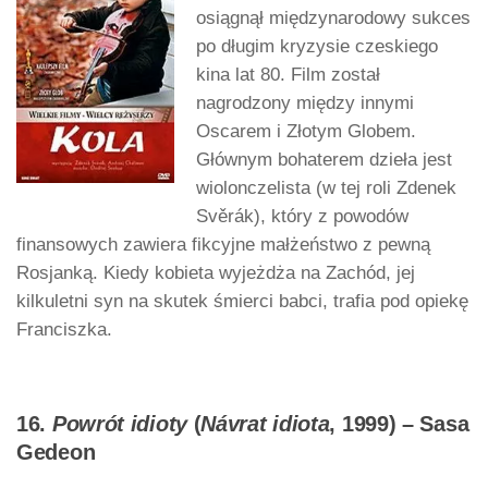
osiągnął międzynarodowy sukces
po długim kryzysie czeskiego
kina lat 80. Film został
nagrodzony między innymi
Oscarem i Złotym Globem.
Głównym bohaterem dzieła jest
wiolonczelista (w tej roli Zdenek
Svěrák), który z powodów
finansowych zawiera fikcyjne małżeństwo z pewną
Rosjanką. Kiedy kobieta wyjeżdża na Zachód, jej
kilkuletni syn na skutek śmierci babci, trafia pod opiekę
Franciszka.
16.
Powrót idioty
(
Návrat idiota
, 1999) – Sasa
Gedeon