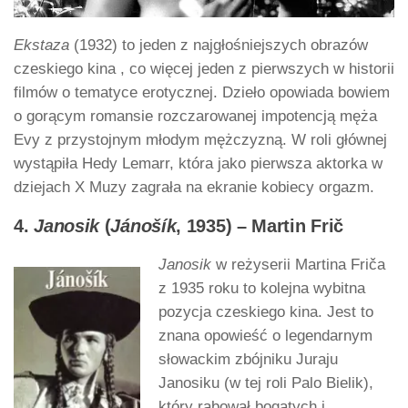
Ekstaza
(1932) to jeden z najgłośniejszych obrazów
czeskiego kina , co więcej jeden z pierwszych w historii
filmów o tematyce erotycznej. Dzieło opowiada bowiem
o gorącym romansie rozczarowanej impotencją męża
Evy z przystojnym młodym mężczyzną. W roli głównej
wystąpiła Hedy Lemarr, która jako pierwsza aktorka w
dziejach X Muzy zagrała na ekranie kobiecy orgazm.
4.
Janosik
(
Jánošík
, 1935) – Martin Frič
Janosik
w reżyserii Martina Friča
z 1935 roku to kolejna wybitna
pozycja czeskiego kina. Jest to
znana opowieść o legendarnym
słowackim zbójniku Juraju
Janosiku (w tej roli Palo Bielik),
który rabował bogatych i