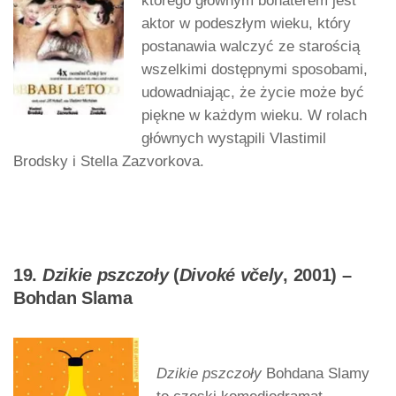
którego głównym bohaterem jest
aktor w podeszłym wieku, który
postanawia walczyć ze starością
wszelkimi dostępnymi sposobami,
udowadniając, że życie może być
piękne w każdym wieku. W rolach
głównych wystąpili Vlastimil
Brodsky i Stella Zazvorkova.
19.
Dzikie pszczoły
(
Divoké včely
, 2001) –
Bohdan Slama
Dzikie pszczoły
Bohdana Slamy