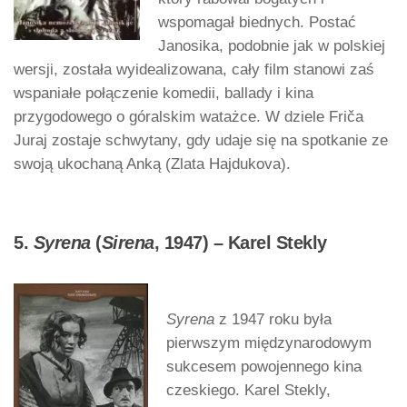
wspomagał biednych. Postać
Janosika, podobnie jak w polskiej
wersji, została wyidealizowana, cały film stanowi zaś
wspaniałe połączenie komedii, ballady i kina
przygodowego o góralskim watażce. W dziele Friča
Juraj zostaje schwytany, gdy udaje się na spotkanie ze
swoją ukochaną Anką (Zlata Hajdukova).
5.
Syrena
(
Sirena
, 1947) – Karel Stekly
Syrena
z 1947 roku była
pierwszym międzynarodowym
sukcesem powojennego kina
czeskiego. Karel Stekly,