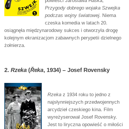
powieści Jaroslawa Haška,
Przygody dobrego wojaka Szwejka
podczas wojny światowej.
Niema
czeska komedia w latach 20.
osiągnęła międzynarodowy sukces i otworzyła drogę
kolejnym ekranizacjom zabawnych perypetii dzielnego
żołnierza.
2.
Rzeka
(
Řeka
, 1934) – Josef Rovensky
Rzeka
z 1934 roku to jedno z
najsłynniejszych przedwojennych
arcydzieł czeskiego kina. Film
wyreżyserował Josef Rovensky.
Jest to liryczna opowieść o miłości