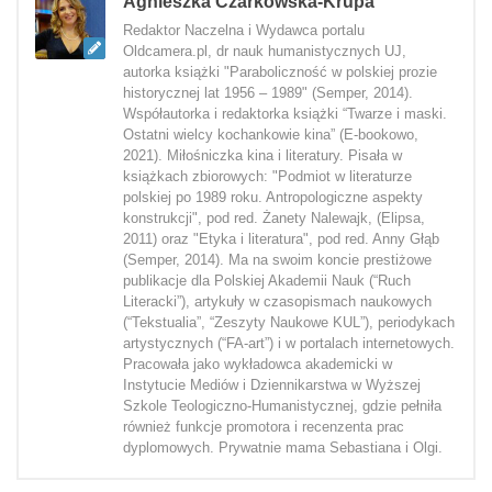
Agnieszka Czarkowska-Krupa
Redaktor Naczelna i Wydawca portalu
Oldcamera.pl, dr nauk humanistycznych UJ,
autorka książki "Paraboliczność w polskiej prozie
historycznej lat 1956 – 1989" (Semper, 2014).
Współautorka i redaktorka książki “Twarze i maski.
Ostatni wielcy kochankowie kina” (E-bookowo,
2021). Miłośniczka kina i literatury. Pisała w
książkach zbiorowych: "Podmiot w literaturze
polskiej po 1989 roku. Antropologiczne aspekty
konstrukcji", pod red. Żanety Nalewajk, (Elipsa,
2011) oraz "Etyka i literatura", pod red. Anny Głąb
(Semper, 2014). Ma na swoim koncie prestiżowe
publikacje dla Polskiej Akademii Nauk (“Ruch
Literacki”), artykuły w czasopismach naukowych
(“Tekstualia”, “Zeszyty Naukowe KUL”), periodykach
artystycznych (“FA-art”) i w portalach internetowych.
Pracowała jako wykładowca akademicki w
Instytucie Mediów i Dziennikarstwa w Wyższej
Szkole Teologiczno-Humanistycznej, gdzie pełniła
również funkcje promotora i recenzenta prac
dyplomowych. Prywatnie mama Sebastiana i Olgi.