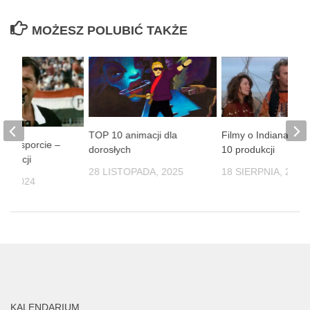
MOŻESZ POLUBIĆ TAKŻE
TOP 10 animacji dla
Filmy o Indianach 
lmy o sporcie –
dorosłych
10 produkcji
odukcji
28 LISTOPADA, 2025
18 SIERPNIA, 2025
IA, 2024
KALENDARIUM