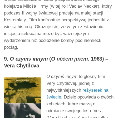
kolejarza Miloša Hrmy (w tej roli Vaclav Neckar), który
podczas II wojny światowej pracuje na małej stacji
Kostomlaty. Film konfrontuje perspektywę jednostki z
wielką historią. Okazuje się, że w tym zestawieniu
inicjacja seksualna może być ważniejszym
wydarzeniem niż podłożenie bomby pod niemiecki
pociąg.
9.
O czymś innym
(
O něčem jinem
, 1963) –
Vera Chytilova
O czymś innym
to głośny film
Very Chytilovej, jednej z
najwybitniejszych
reżyserek na
świecie
. Dzieło opowiada o dwóch
kobietach, które marzą o
odmianie swojego losu. Vera
(Vera Uzelacova) jest singielką,