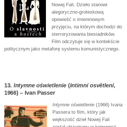
Nowej Fali. Dzieło stanowi
alegoryczno-groteskową
opowieść o imieninowym
przyjęciu, na którym dochodzi do
sterroryzowania biesiadników.
Film odczytuje się w kontekście
politycznym jako metaforę systemu komunistycznego.
13.
Intymne oświetlenie
(
Intimní osvětlení
,
1966) – Ivan Passer
Intymne oświetlenie
(1966) Ivana
Passera to film, który jak
większość dzieł Nowej Fali
został utrzymany w konwencji