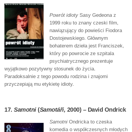
Powrót idioty
Sasy Gedeona z
1999 roku to znany czeski film,
nawiązujący do powieści Fiodora
Dostojewskiego. Głównym
bohaterem dzieła jest Franciszek,
który po powrocie ze szpitala
psychiatrycznego prezentuje
wyjątkowo pozytywny stosunek do życia.
Paradoksalnie z tego powodu rodzina i znajomi
przyczepiają mu etykietę idioty.
17.
Samotni
(
Samotáři,
2000) – David Ondrick
Samotni
Ondricka to czeska
komedia o współczesnych młodych