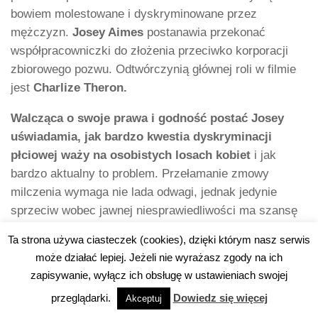
bowiem molestowane i dyskryminowane przez
mężczyzn.
Josey Aimes
postanawia przekonać
współpracowniczki do złożenia przeciwko korporacji
zbiorowego pozwu. Odtwórczynią głównej roli w filmie
jest
Charlize Theron.
Walcząca o swoje prawa i godność postać Josey
uświadamia, jak bardzo kwestia dyskryminacji
płciowej waży na osobistych losach kobiet
i jak
bardzo aktualny to problem. Przełamanie zmowy
milczenia wymaga nie lada odwagi, jednak jedynie
sprzeciw wobec jawnej niesprawiedliwości ma szansę
cokolwiek zmienić.
Ta strona używa ciasteczek (cookies), dzięki którym nasz serwis
może działać lepiej. Jeżeli nie wyrażasz zgody na ich
15.
Monachium
(Munich
, 2005) – Steven
zapisywanie, wyłącz ich obsługę w ustawieniach swojej
Spielberg
przeglądarki.
Dowiedz się więcej
Akceptuj