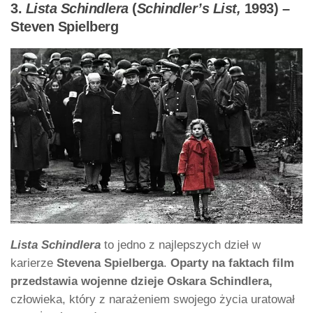
3.
Lista Schindlera
(
Schindler’s List,
1993) –
Steven Spielberg
Lista Schindlera
to jedno z najlepszych dzieł w
karierze
Stevena Spielberga
.
Oparty na faktach film
przedstawia wojenne dzieje Oskara Schindlera,
człowieka, który z narażeniem swojego życia uratował