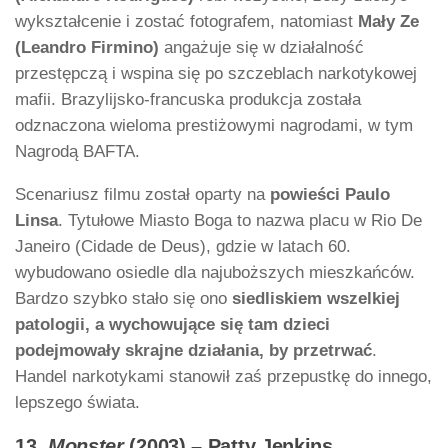
wykształcenie i zostać fotografem, natomiast
Mały Ze
(Leandro Firmino)
angażuje się w działalność
przestępczą i wspina się po szczeblach narkotykowej
mafii. Brazylijsko-francuska produkcja została
odznaczona wieloma prestiżowymi nagrodami, w tym
Nagrodą BAFTA.
Scenariusz filmu został oparty na
powieści Paulo
Linsa
. Tytułowe Miasto Boga to nazwa placu w Rio De
Janeiro (Cidade de Deus), gdzie w latach 60.
wybudowano osiedle dla najuboższych mieszkańców.
Bardzo szybko stało się ono
siedliskiem wszelkiej
patologii, a wychowujące się tam dzieci
podejmowały skrajne działania, by przetrwać
.
Handel narkotykami stanowił zaś przepustkę do innego,
lepszego świata.
13.
Monster
(2003) – Patty Jenkins