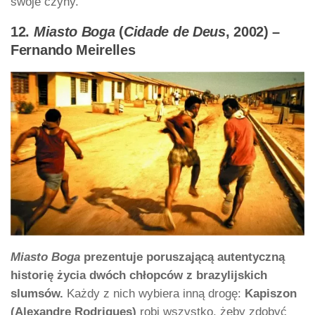
swoje czyny.
12.
Miasto Boga
(
Cidade de Deus
, 2002) –
Fernando Meirelles
Miasto Boga
prezentuje poruszającą autentyczną
historię życia dwóch chłopców z brazylijskich
slumsów.
Każdy z nich wybiera inną drogę:
Kapiszon
(Alexandre Rodrigues)
robi wszystko, żeby zdobyć