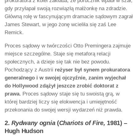
prokuratora z kolei zakłada, że porucznik wpadł w szał,
gdy przyłapał swoją rozwiązłą małżonkę na zdradzie.
Główną rolę w fascynującym dramacie sądowym zagrał
James Stewart, w jego żonę wcieliła się zaś Lee
Remick.
Proces sądowy w twórczości Otto Premingera zajmuje
miejsce szczególne. Staje się metaforą relacji
społecznych, a dzieje się tak nie bez powodu.
Pochodzący z Austrii
reżyser był synem prokuratora
generalnego i w swojej ojczyźnie, zanim wyjechał
do Hollywood zdążył jeszcze zrobić doktorat z
prawa.
Proces sądowy staje się tu swoistą grą, w
której bardziej liczy się elokwencja i umiejętność
przekonania do swojej wersji wydarzeń niż prawda.
2.
Rydwany ognia
(
Chariots of Fire,
1981) –
Hugh Hudson