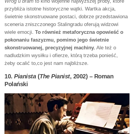
Wróg u bram
to kino wojenne najwyższej próby, które
przybliża istotne historyczne wątki. Wartka akcja,
świetnie skonstruowane postaci, dobrze przedstawiona
sceneria zniszczonego Stalingradu oferują widzowi
wiele emocji.
To również metaforyczna opowieść o
pokonaniu faszyzmu, pomimo jego świetnie
skonstruowanej, precyzyjnej machiny.
Ale też o
nadludzkim wysiłku i ofierze, którą trzeba ponieść,
żeby ocalić to,co jest nam najbliższe.
10.
Pianista
(
The Pianist
, 2002) – Roman
Polański