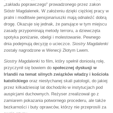
„zakładu poprawczego” prowadzonego przez zakon
Sióstr Magdalenek. W założeniu dzięki ciężkiej pracy w
pralni i modlitwie pensjonariuszki mają odnaleźć dobrą
drogę. Okazuje się jednak, że panujące w tym miejscu
zasady przypominają metody terroru, a dziewczęta
spotyka poniżanie, obelgi i molestowanie. Pewnego
dnia podejmują decyzję o ucieczce.
Siostry Magdalenki
zostały nagrodzone w Wenecji Złotym Lwem.
Siostry Magdalenki
to film, który spełnił doniosłą rolę,
przyczynił się bowiem do
społecznej dyskusji w
Irlandii na temat silnych związków władzy i kościoła
katolickiego
oraz niesłychanej skali patologii, do jakiej
przez kilkadziesiąt lat dochodziło w instytucjach pod
auspicjami duchownych. Reżyser zrealizował go z
zamiarem pokazania potwornego procederu, ale także
bezkarności i buty oprawców, którzy nie przeprosili za