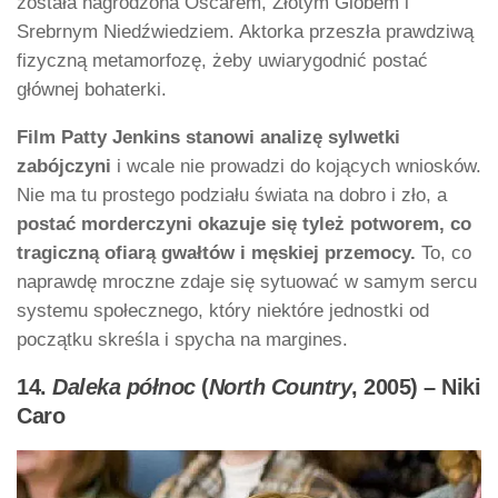
została nagrodzona Oscarem, Złotym Globem i
Srebrnym Niedźwiedziem. Aktorka przeszła prawdziwą
fizyczną metamorfozę, żeby uwiarygodnić postać
głównej bohaterki.
Film Patty Jenkins stanowi analizę sylwetki
zabójczyni
i wcale nie prowadzi do kojących wniosków.
Nie ma tu prostego podziału świata na dobro i zło, a
postać morderczyni okazuje się tyleż potworem, co
tragiczną ofiarą gwałtów i męskiej przemocy.
To, co
naprawdę mroczne zdaje się sytuować w samym sercu
systemu społecznego, który niektóre jednostki od
początku skreśla i spycha na margines.
14.
Daleka północ
(
North Country
, 2005) – Niki
Caro