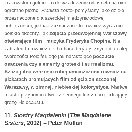
krakowskim getcie. To doświadczenie odcisnęło na nim
ogromne piętno.
Pianista
został pomyślany jako dzieło
przeznaczone dla szerokiej międzynarodowej
publiczności, jednak zaznaczono tu również wyraźnie
polskie akcenty, jak
zdjęcia przedwojennej Warszawy
otwierające film i muzyka Fryderyka Chopina.
Nie
zabrakło tu również cech charakterystycznych dla całej
twórczości Polańskiego jak narastające
poczucie
osaczenia czy elementy groteski i surrealizmu.
Szczególne wrażenie robią umieszczone również na
plakatach promujących film zdjęcia zniszczonej
Warszawy, w zimnej, niebieskiej kolorystyce.
Martwe
miasto przypomina twór z sennego koszmaru, oddający
grozę Holocaustu.
11.
Siostry Magdalenki
(
The Magdalene
Sisters
, 2002) – Peter Mullan