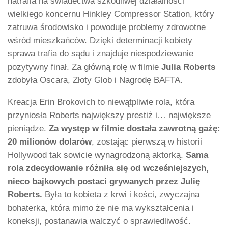
natrafia na świadectwa szkodliwej działalności
wielkiego koncernu Hinkley Compressor Station, który
zatruwa środowisko i powoduje problemy zdrowotne
wśród mieszkańców. Dzięki determinacji kobiety
sprawa trafia do sądu i znajduje niespodziewanie
pozytywny finał. Za główną rolę w filmie
Julia Roberts
zdobyła Oscara, Złoty Glob i Nagrodę BAFTA.
Kreacja Erin Brokovich to niewątpliwie rola, która
przyniosła Roberts największy prestiż i… największe
pieniądze.
Za występ w filmie dostała zawrotną gażę:
20 milionów dolarów
, zostając pierwszą w historii
Hollywood tak sowicie wynagrodzoną aktorką.
Sama
rola zdecydowanie różniła się od wcześniejszych,
nieco bajkowych postaci grywanych przez Julię
Roberts.
Była to kobieta z krwi i kości, zwyczajna
bohaterka, która mimo że nie ma wykształcenia i
koneksji, postanawia walczyć o sprawiedliwość.