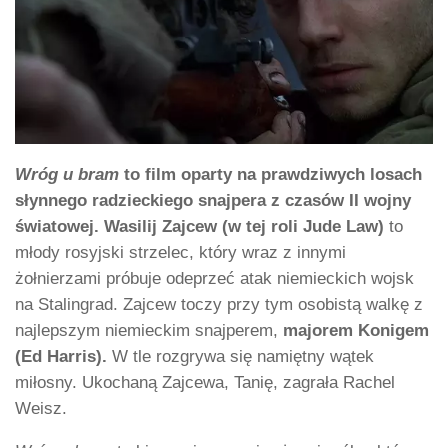
Wróg u bram
to film oparty na prawdziwych losach
słynnego radzieckiego snajpera z czasów II wojny
światowej. Wasilij Zajcew (w tej roli Jude Law)
to
młody rosyjski strzelec, który wraz z innymi
żołnierzami próbuje odeprzeć atak niemieckich wojsk
na Stalingrad. Zajcew toczy przy tym osobistą walkę z
najlepszym niemieckim snajperem,
majorem Konigem
(Ed Harris).
W tle rozgrywa się namiętny wątek
miłosny. Ukochaną Zajcewa, Tanię, zagrała Rachel
Weisz.