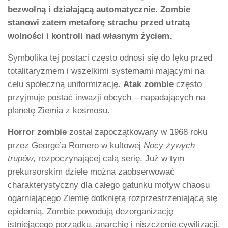
bezwolną i działającą automatycznie. Zombie
stanowi zatem metaforę strachu przed utratą
wolności i kontroli nad własnym życiem.
Symbolika tej postaci często odnosi się do lęku przed
totalitaryzmem i wszelkimi systemami mającymi na
celu społeczną uniformizację.
Atak zombie
często
przyjmuje postać inwazji obcych – napadających na
planetę Ziemia z kosmosu.
Horror zombie
został zapoczątkowany w 1968 roku
przez George’a Romero w kultowej
Nocy żywych
trupów
, rozpoczynającej całą serię. Już w tym
prekursorskim dziele można zaobserwować
charakterystyczny dla całego gatunku motyw chaosu
ogarniającego Ziemię dotkniętą rozprzestrzeniającą się
epidemią. Zombie powodują dezorganizację
istniejącego porządku, anarchię i niszczenie cywilizacji.