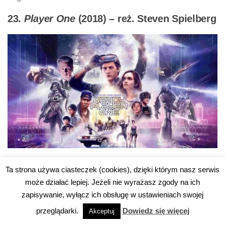
23.
Player One
(2018) – reż. Steven Spielberg
Player One
to dość niezwykły film Spielberga, którego
Ta strona używa ciasteczek (cookies), dzięki którym nasz serwis
fabuła rozgrywa się w świecie przyszłości. Ludzie żyją
może działać lepiej. Jeżeli nie wyrażasz zgody na ich
w zdewastowanym, nieprzyjaznym i ponurym świecie,
zapisywanie, wyłącz ich obsługę w ustawieniach swojej
a jedyną ucieczką od rzeczywistości jest wirtualna gra.
przeglądarki.
Dowiedz się więcej
Akceptuj
Każdy nosi zatem gogle, które przenoszą go do innego