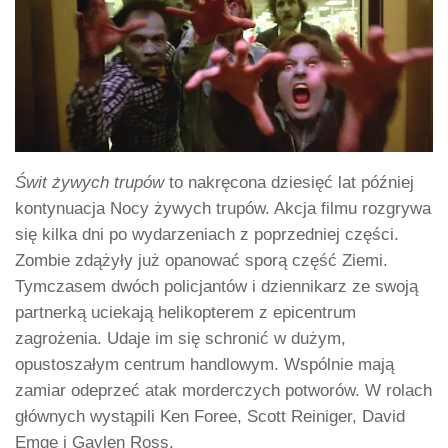
Świt żywych trupów
to nakręcona dziesięć lat później
kontynuacja Nocy żywych trupów. Akcja filmu rozgrywa
się kilka dni po wydarzeniach z poprzedniej części.
Zombie zdążyły już opanować sporą część Ziemi.
Tymczasem dwóch policjantów i dziennikarz ze swoją
partnerką uciekają helikopterem z epicentrum
zagrożenia. Udaje im się schronić w dużym,
opustoszałym centrum handlowym. Wspólnie mają
zamiar odeprzeć atak morderczych potworów. W rolach
głównych wystąpili Ken Foree, Scott Reiniger, David
Emge i Gaylen Ross.