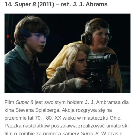
14.
Super 8
(2011) – reż. J. J. Abrams
Film
Super 8
jest swoistym hołdem J. J. Ambramsa dla
kina Stevena Spielberga. Akcja rozgrywa się na
przełomie lat 70. i 80. XX wieku w miasteczku Ohio.
Paczka nastolatków postanawia zrealizować amatorski
film o zombie za pomocą kamery
Super 8
. W czasie