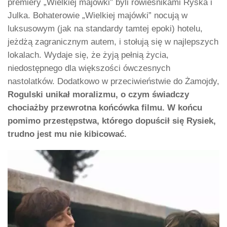
premiery „Wielkiej majówki” byli rówieśnikami Ryśka i
Julka. Bohaterowie „Wielkiej majówki” nocują w
luksusowym (jak na standardy tamtej epoki) hotelu,
jeżdżą zagranicznym autem, i stołują się w najlepszych
lokalach. Wydaje się, że żyją pełnią życia,
niedostępnego dla większości ówczesnych
nastolatków. Dodatkowo w przeciwieństwie do Żamojdy,
Rogulski unikał moralizmu, o czym świadczy
chociażby przewrotna końcówka filmu. W końcu
pomimo przestępstwa, którego dopuścił się Rysiek,
trudno jest mu nie kibicować.