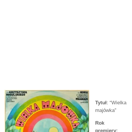
Tytuł
: “Wielka
majówka”
Rok
premiery: