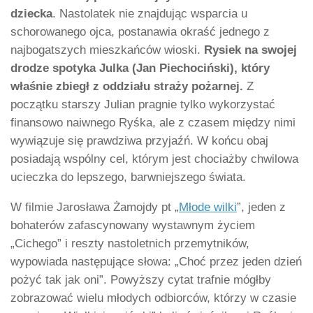
dziecka
. Nastolatek nie znajdując wsparcia u
schorowanego ojca, postanawia okraść jednego z
najbogatszych mieszkańców wioski.
Rysiek na swojej
drodze spotyka Julka (Jan Piechociński), który
właśnie zbiegł z oddziału straży pożarnej.
Z
początku starszy Julian pragnie tylko wykorzystać
finansowo naiwnego Ryśka, ale z czasem między nimi
wywiązuje się prawdziwa przyjaźń. W końcu obaj
posiadają wspólny cel, którym jest chociażby chwilowa
ucieczka do lepszego, barwniejszego świata.
W filmie Jarosława Żamojdy pt „
Młode wilki
”, jeden z
bohaterów zafascynowany wystawnym życiem
„Cichego” i reszty nastoletnich przemytników,
wypowiada następujące słowa: „Choć przez jeden dzień
pożyć tak jak oni”. Powyższy cytat trafnie mógłby
zobrazować wielu młodych odbiorców, którzy w czasie