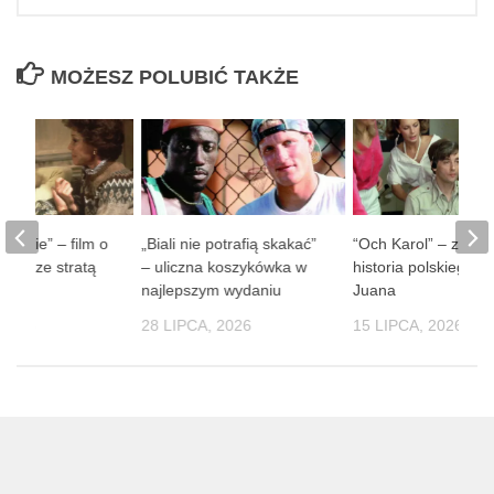
MOŻESZ POLUBIĆ TAKŻE
 ludzie” – film o
„Biali nie potrafią skakać”
“Och Karol” – zaba
obie ze stratą
– uliczna koszykówka w
historia polskiego D
soby
najlepszym wydaniu
Juana
 2026
28 LIPCA, 2026
15 LIPCA, 2026