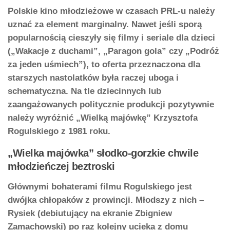
Polskie kino młodzieżowe w czasach PRL-u należy
uznać za element marginalny. Nawet jeśli sporą
popularnością cieszyły się filmy i seriale dla dzieci
(„Wakacje z duchami”, „Paragon gola” czy „Podróż
za jeden uśmiech”), to oferta przeznaczona dla
starszych nastolatków była raczej uboga i
schematyczna. Na tle dziecinnych lub
zaangażowanych politycznie produkcji pozytywnie
należy wyróżnić „Wielką majówkę” Krzysztofa
Rogulskiego z 1981 roku.
„Wielka majówka” słodko-gorzkie chwile
młodzieńczej beztroski
Głównymi bohaterami filmu Rogulskiego jest
dwójka chłopaków z prowincji. Młodszy z nich –
Rysiek (debiutujący na ekranie Zbigniew
Zamachowski) po raz kolejny ucieka z domu