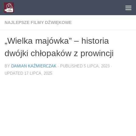
Skip to content
NAJLEPSZE FILMY DŹWIĘKOWE
„Wielka majówka” – historia
dwójki chłopaków z prowincji
BY
DAMIAN KAŹMIERCZAK
· PUBLISHED
5 LIPCA, 2023
·
UPDATED
17 LIPCA, 2025