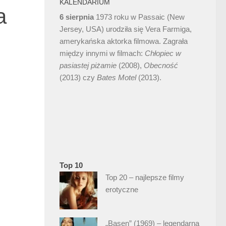
KALENDARIUM
a
6 sierpnia
1973 roku w Passaic (New
Jersey, USA) urodziła się Vera Farmiga,
amerykańska aktorka filmowa. Zagrała
między innymi w filmach:
Chłopiec w
pasiastej piżamie
(2008),
Obecność
(2013) czy
Bates Motel
(2013).
Top 10
Top 20 – najlepsze filmy
erotyczne
„Basen” (1969) – legendarna