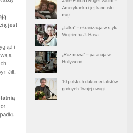
Jane Fonda i Roger Vadim –
Amerykanka i jej francuski
mąż
ają
ią jest
„Lalka” – ekranizacja w stylu
Wojciecha J. Hasa
ygląd i
„Rozmowa” – paranoja w
ywają
Hollywood
ich
n Jill.
10 polskich dokumentalistów
godnych Twojej uwagi
tatnią
dor
ypadku