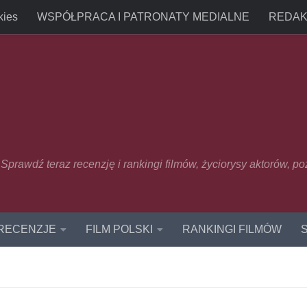
kies
WSPÓŁPRACA I PATRONATY MEDIALNE
REDAK
u. Sprawdź teraz recenzję i rankingi filmów, życiorysy aktorów, p
 RECENZJE
FILM POLSKI
RANKINGI FILMÓW