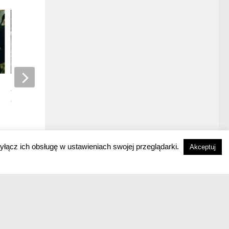
„Lolly-Madonna XXX” –
dziewczyna znikąd
14 LIPCA, 2026
yłącz ich obsługę w ustawieniach swojej przeglądarki.
Akceptuj
ÓW
SERIALE
WYDARZENIA
NOWOŚCI