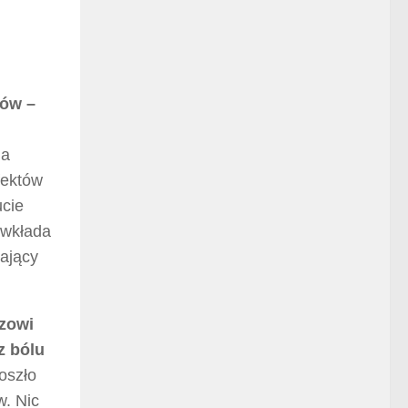
rów –
na
fektów
ucie
 wkłada
dający
dzowi
z bólu
oszło
w. Nic