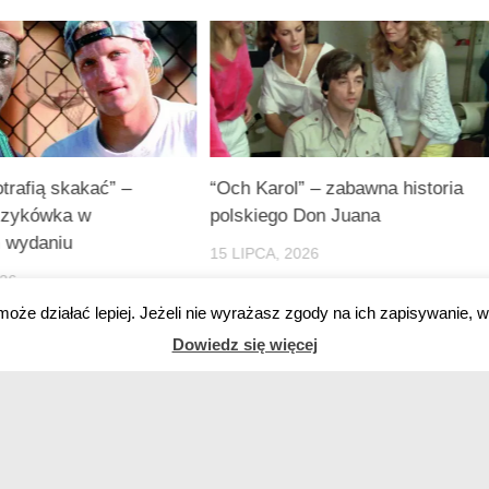
potrafią skakać” –
“Och Karol” – zabawna historia
szykówka w
polskiego Don Juana
 wydaniu
15 LIPCA, 2026
026
może działać lepiej. Jeżeli nie wyrażasz zgody na ich zapisywanie, w
Dowiedz się więcej
MY – RECENZJE
FILM POLSKI
RANKINGI FILM