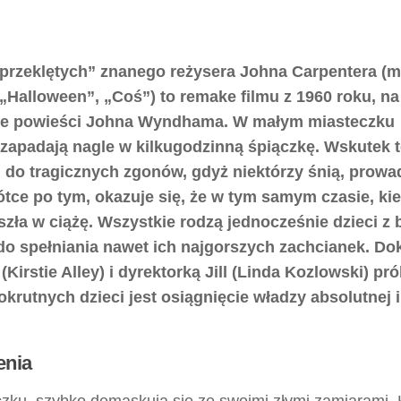
przeklętych” znanego reżysera Johna Carpentera (m
 „Halloween”, „Coś”) to remake filmu z 1960 roku, na
ie powieści Johna Wyndhama. W małym miasteczku
zapadają nagle w kilkugodzinną śpiączkę. Wskutek 
 do tragicznych zgonów, gdyż niektórzy śnią, prowa
ótce po tym, okazuje się, że w tym samym czasie, ki
szła w ciążę. Wszystkie rodzą jednocześnie dzieci z 
o spełniania nawet ich najgorszych zachcianek. Do
Kirstie Alley) i dyrektorką Jill (Linda Kozlowski) pr
krutnych dzieci jest osiągnięcie władzy absolutnej i
enia
eczku, szybko demaskują się ze swoimi złymi zamiarami.