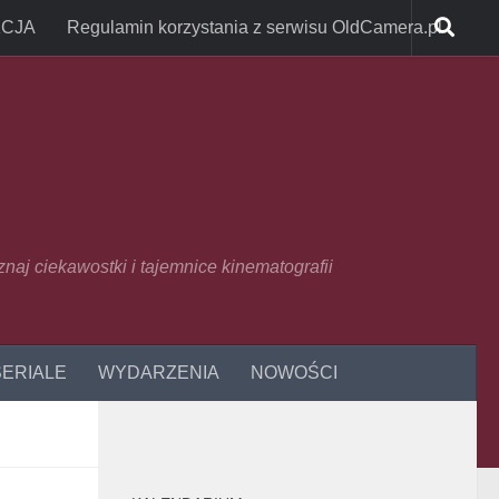
CJA
Regulamin korzystania z serwisu OldCamera.pl
oznaj ciekawostki i tajemnice kinematografii
SERIALE
WYDARZENIA
NOWOŚCI