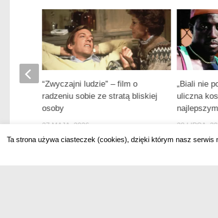
lka z
“Zwyczajni ludzie” – film o
„Biali nie 
radzeniu sobie ze stratą bliskiej
uliczna ko
osoby
najlepszym
27 MAJA, 2026
28 LIPCA, 2
Ta strona używa ciasteczek (cookies), dzięki którym nasz serwis 
GWIAZDY FILMU
HISTORIA KINA
FIL