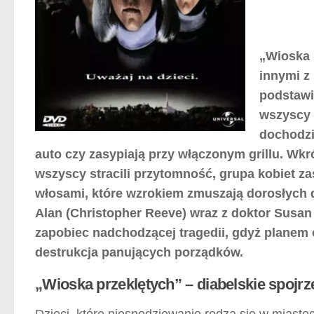
„Wioska 
innymi z
podstaw
wszyscy 
dochodzi
auto czy zasypiają przy włączonym grillu. Wkr
wszyscy stracili przytomność, grupa kobiet za
włosami, które wzrokiem zmuszają dorosłych d
Alan (Christopher Reeve) wraz z doktor Susan (
zapobiec nadchodzącej tragedii, gdyż planem o
destrukcja panujących porządków.
„Wioska przeklętych” – diabelskie spojrz
Dzieci, które niespodziewanie rodzą się w miast