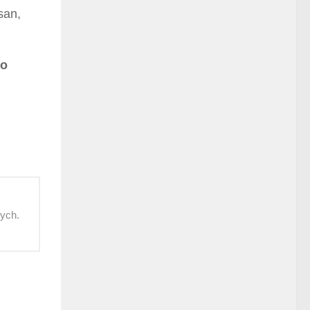
san,
go
wych.