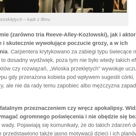
rzeklętych – kadr z filmu
mie (zarówno tria Reeve-Alley-Kozlowski), jak i akto
 i skutecznie wywołujące poczucie grozy, a w ich
nia
. Carpentera krytykowano za zabiegi typu świecące 
osi to dosadny wydźwięk, poza tym nie było wtedy takich e
ektów czy rozwiązań, „Wioska przeklętych” wywołuje ucz
 typu gdy przerażona kobieta pod wpływem sugestii córki,
czy, ale nie da rady temu zapobiec albo mężczyzna zapa
z fatalnym przeznaczeniem czy wręcz apokalipsy. Wi
magać ogromnego poświęcenia i nie obędzie się be
ady. Pojawiają się komunikaty, że do takich zdarzeń d
e przedstawiono także jasno motywacji dzieci i ich planó