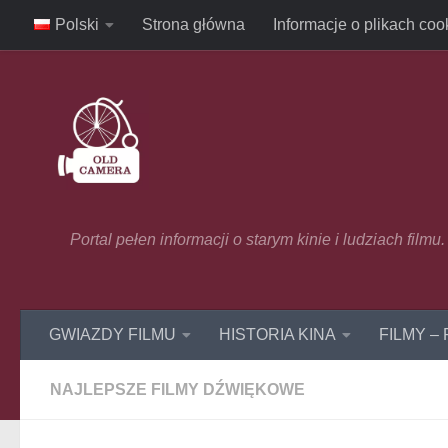
Polski
Strona główna
Informacje o plikach coo
Skip to content
Portal pełen informacji o starym kinie i ludziach film
GWIAZDY FILMU
HISTORIA KINA
FILMY –
NAJLEPSZE FILMY DŹWIĘKOWE