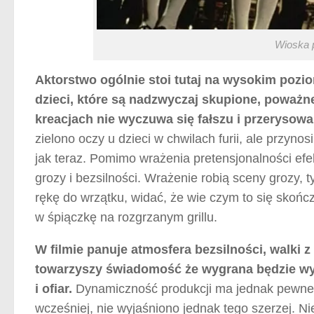
Wioska p
Aktorstwo ogólnie stoi tutaj na wysokim pozio
dzieci, które są nadzwyczaj skupione, poważne
kreacjach nie wyczuwa się fałszu i przerysowa
zielono oczy u dzieci w chwilach furii, ale przyn
jak teraz. Pomimo wrażenia pretensjonalności ef
grozy i bezsilności. Wrażenie robią sceny grozy,
rękę do wrzątku, widać, że wie czym to się skoń
w śpiączkę na rozgrzanym grillu.
W filmie panuje atmosfera bezsilności, walki 
towarzyszy świadomość że wygrana będzie wy
i ofiar.
Dynamiczność produkcji ma jednak pewne w
wcześniej, nie wyjaśniono jednak tego szerzej. Ni