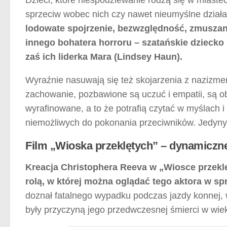
sprzeciw wobec nich czy nawet nieumyślne działani
lodowate spojrzenie, bezwzględność, zmuszanie
innego bohatera horroru – szatańskie dziecko
zaś ich liderka Mara (Lindsey Haun).
Wyraźnie nasuwają się też skojarzenia z nazizme
zachowanie, pozbawione są uczuć i empatii, są obs
wyrafinowane, a to że potrafią czytać w myślach i
niemożliwych do pokonania przeciwników. Jedynym 
Film „Wioska przeklętych” – dynamiczne
Kreacja Christophera Reeva w „Wiosce przeklęt
rolą, w której można oglądać tego aktora w spr
doznał fatalnego wypadku podczas jazdy konnej, 
były przyczyną jego przedwczesnej śmierci w wiek