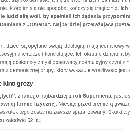
e, które im się nie spodoba, kończy się tragicznie.
Ich
 ludzi siłą woli, by spełniali ich żądania przypomin
 Damiana z „Omenu”. Najbardziej przerażającą postac
m, dzieci są opętane swoją ideologią, mają jednakowy w
esyjnie władcze i kontrolujące. Ich okrutne działania b
 mają doskonały zmysł obserwacyjno-intuicyjny czyni z n
z demonicznej grupy, który wykazuje wrażliwość jest sy
 kino grozy
ych”, znanego najbardziej z roli Supermena, jest os
awnej formie fizycznej.
Miesiąc przed premierą gwiaz
wskutek tego został na zawsze sparaliżowany. Skutki w
u zaledwie 52 lat.