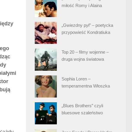
miłość Romy i Alaina
iędzy
„Gwiezdny pył” – poetycka
przypowieść Kondratiuka
tego
Top 20 – filmy wojenne –
dząc
druga wojna światowa
edy
białymi
Sophia Loren –
ktor
temperamentna Włoszka
óbują
„Blues Brothers” czyli
bluesowe szaleństwo
 Każdy