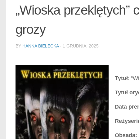
„Wioska przeklętych” c
grozy
BY
HANNA BIELECKA
·
1 GRUDNIA, 2025
Tytuł
: “W
Tytuł ory
Data pre
Reżyseri
Obsada: