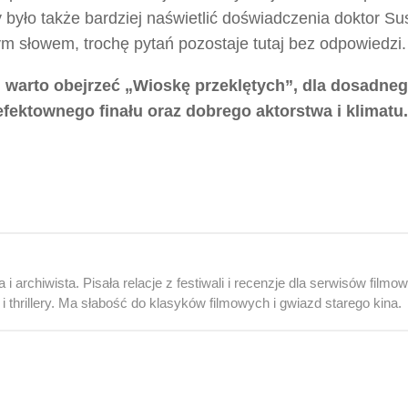
było także bardziej naświetlić doświadczenia doktor Su
nym słowem, trochę pytań pozostaje tutaj bez odpowiedzi.
 warto obejrzeć „Wioskę przeklętych”, dla dosadne
 efektownego finału oraz dobrego aktorstwa i klimatu.
 archiwista. Pisała relacje z festiwali i recenzje dla serwisów filmo
 thrillery. Ma słabość do klasyków filmowych i gwiazd starego kina.