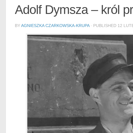
Adolf Dymsza – król p
BY
AGNIESZKA CZARKOWSKA-KRUPA
· PUBLISHED
12 LUT