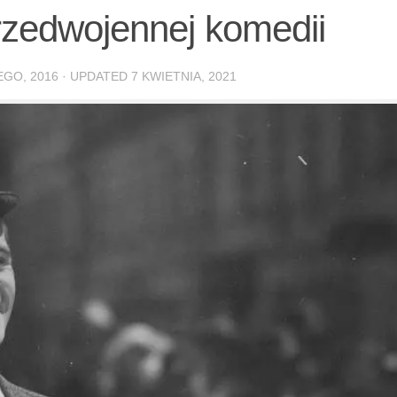
rzedwojennej komedii
EGO, 2016
· UPDATED
7 KWIETNIA, 2021