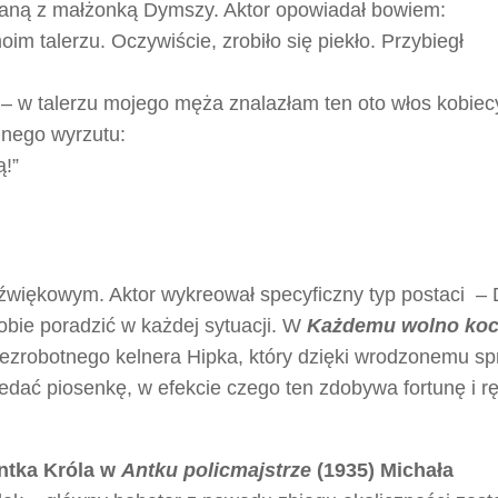
zaną z małżonką Dymszy. Aktor opowiadał bowiem:
m talerzu. Oczywiście, zrobiło się piekło. Przybiegł
 – w talerzu mojego męża znalazłam ten oto włos kobiec
dnego wyrzutu:
ą!”
źwiękowym. Aktor wykreował specyficzny typ postaci –
obie poradzić w każdej sytuacji. W
Każdemu wolno ko
 bezrobotnego kelnera Hipka, który dzięki wrodzonemu sp
dać piosenkę, w efekcie czego ten zdobywa fortunę i r
Antka Króla w
Antku policmajstrze
(1935) Michała