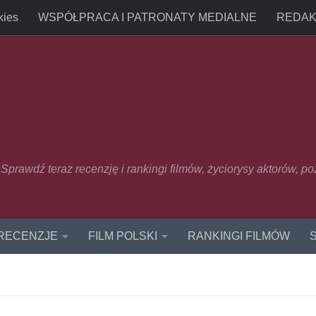
kies
WSPÓŁPRACA I PATRONATY MEDIALNE
REDAK
u. Sprawdź teraz recenzję i rankingi filmów, życiorysy aktorów, p
 RECENZJE
FILM POLSKI
RANKINGI FILMÓW