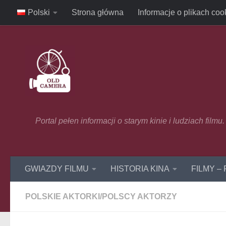
Polski
Strona główna
Informacje o plikach coo
Skip to content
Portal pełen informacji o starym kinie i ludziach film
GWIAZDY FILMU
HISTORIA KINA
FILMY –
POLSKIE AKTORKI/POLSCY AKTORZY