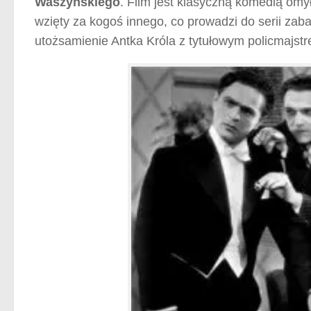
Waszyńskiego
. Film jest klasyczną komedią omy
wzięty za kogoś innego, co prowadzi do serii zaba
utożsamienie Antka Króla z tytułowym policmaj