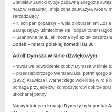
Stanisław Janicki cytuje zabawną anegdotę zwią
“Raz w restauracji moja żona zauważyła włos w moi
zarządzający.
– Niech pan popatrzy! – woła z oburzeniem Zosia
Zarządzający uśmiechnął się i odparł tonem łago
– Szanowna pani, jak można być aż tak zazdrosn
Dodek – mistrz polskiej komedii lat 30.
Adolf Dymsza w kinie dźwiękowym
Prawdziwe powodzenie zdobył Dymsza w filmie d
– przedsiębiorczego Warszawiaka, potrafiącego s
(1932) Krawicza i Warneckiego wcielił się w rolę
pomaga przyjacielowi kompozytorowi dobrze sprze
ukochanej panny.
Najwybitniejszą kreacją Dymszy była postać 