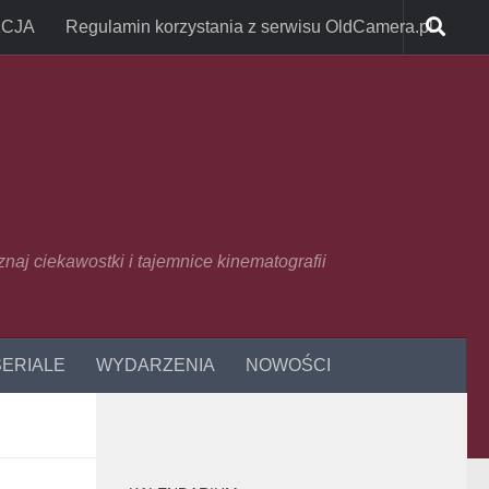
CJA
Regulamin korzystania z serwisu OldCamera.pl
oznaj ciekawostki i tajemnice kinematografii
SERIALE
WYDARZENIA
NOWOŚCI