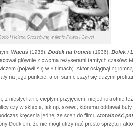
odo i Heleną Grossówną w filmie
Paweł i Gaweł
nnymi
Wacuś
(1935),
Dodek na froncie
(1936),
Bolek i 
pracował głównie z dwoma reżyserami tamtych czasów: M
wiczem (pojawił się w 6 filmach). Aktor osiągnął ogromną
ały na jego punkcie, a on sam cieszył się dużymi profita
ię z niesłychanie ciepłym przyjęciem, niejednokrotnie też
licy czy w sklepie, jak np. szewc, któremu oddawał buty
 podczas kręcenia jednej ze scen do filmu
Moralność pa
ony Dodkiem, że nie mógł utrzymać prosto sprzętu i akto