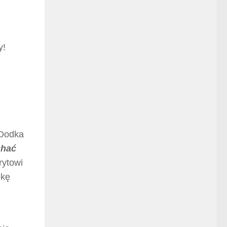
y!
 Dodka
chać
rytowi
ękę