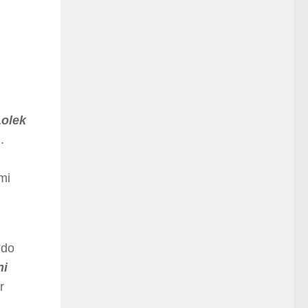
Lolek
.
mi
 do
ni
r