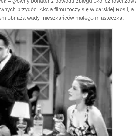
łek – główny bohater z powodu zbiegu okoliczności zost
wnych przygód. Akcja filmu toczy się w carskiej Rosji, a
strem obnaża wady mieszkańców małego miasteczka.