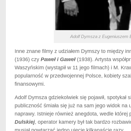
Adolf Dymsza z Eugeniuszem B
Inne znane filmy z udziałem Dymszy to między i
(1936) czy
Paweł i Gaweł
(1938). Artysta współ
Waszyńskim (wystąpił w 11 jego filmach) i M. Kra
popularność w przedwojennej Polsce, kobiety szal
finansowymi.
Adolf Dymsza gdziekolwiek się pojawił, spotykał s
publiczność śmiała się już na sam jego widok na u
naprawy. Istnieje również anegdota, wedle której
Dulskiej
, operator kamery był tak bardzo rozbawi
musiał powtarzać jedno ujęcie kilkanaście razy.