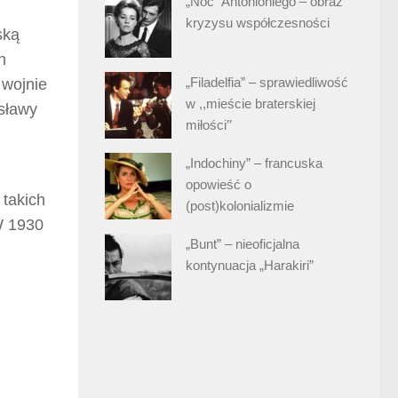
„Noc” Antonioniego – obraz
kryzysu współczesności
ską
h
„Filadelfia” – sprawiedliwość
 wojnie
w ,,mieście braterskiej
 sławy
miłości’’
„Indochiny” – francuska
opowieść o
 takich
(post)kolonializmie
W 1930
„Bunt” – nieoficjalna
kontynuacja „Harakiri”