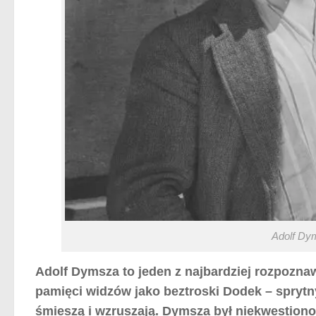
Adolf Dy
Adolf Dymsza to jeden z najbardziej rozpozna
pamięci widzów jako beztroski Dodek – spryt
śmieszą i wzruszają. Dymsza był niekwestiono