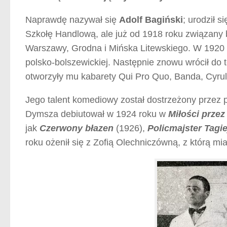
Naprawdę nazywał się
Adolf Bagiński
; urodził 
Szkołę Handlową, ale już od 1918 roku związany b
Warszawy, Grodna i Mińska Litewskiego. W 1920 ro
polsko-bolszewickiej. Następnie znowu wrócił do te
otworzyły mu kabarety Qui Pro Quo, Banda, Cyrul
Jego talent komediowy został dostrzeżony przez p
Dymsza debiutował w 1924 roku w
Miłości przez
jak
Czerwony błazen
(1926),
Policmajster Tagi
roku ożenił się z Zofią Olechniczówną, z którą miał