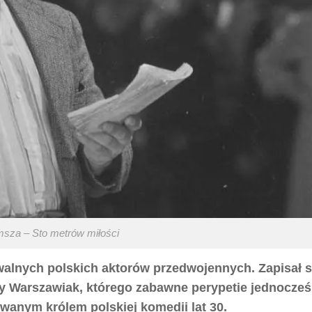
msza – Sto metrów miłości
walnych polskich aktorów przedwojennych. Zapisał s
ny Warszawiak, którego zabawne perypetie jednocześ
wanym królem polskiej komedii lat 30.