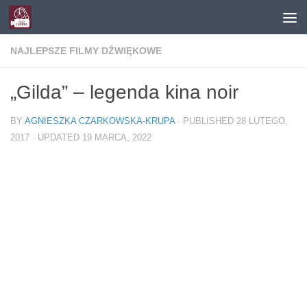
Skip to content
NAJLEPSZE FILMY DŹWIĘKOWE
„Gilda” – legenda kina noir
BY
AGNIESZKA CZARKOWSKA-KRUPA
· PUBLISHED
28 LUTEGO,
2017
· UPDATED
19 MARCA, 2022