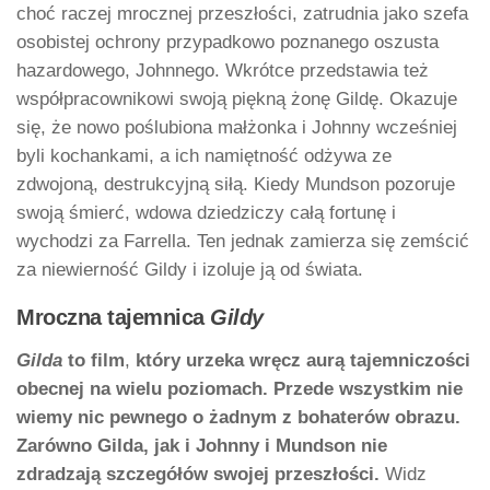
choć raczej mrocznej przeszłości, zatrudnia jako szefa
osobistej ochrony przypadkowo poznanego oszusta
hazardowego, Johnnego. Wkrótce przedstawia też
współpracownikowi swoją piękną żonę Gildę. Okazuje
się, że nowo poślubiona małżonka i Johnny wcześniej
byli kochankami, a ich namiętność odżywa ze
zdwojoną, destrukcyjną siłą. Kiedy Mundson pozoruje
swoją śmierć, wdowa dziedziczy całą fortunę i
wychodzi za Farrella. Ten jednak zamierza się zemścić
za niewierność Gildy i izoluje ją od świata.
Mroczna tajemnica
Gildy
Gilda
to film
,
który urzeka wręcz aurą tajemniczości
obecnej na wielu poziomach. Przede wszystkim nie
wiemy nic pewnego o żadnym z bohaterów obrazu.
Zarówno Gilda, jak i Johnny i Mundson nie
zdradzają szczegółów swojej przeszłości.
Widz