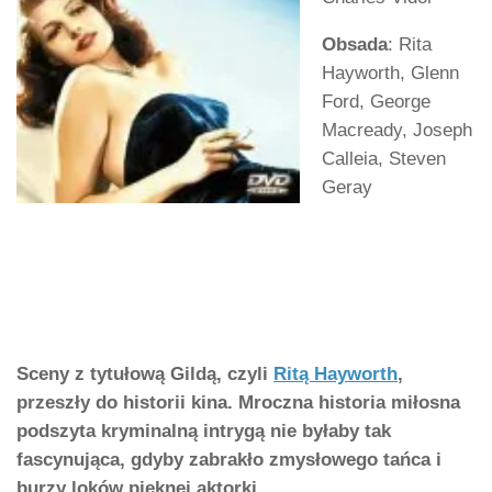
Obsada
: Rita
Hayworth, Glenn
Ford, George
Macready, Joseph
Calleia, Steven
Geray
Sceny z tytułową Gildą, czyli
Ritą Hayworth
,
przeszły do historii kina. Mroczna historia miłosna
podszyta kryminalną intrygą nie byłaby tak
fascynująca, gdyby zabrakło zmysłowego tańca i
burzy loków pięknej aktorki.