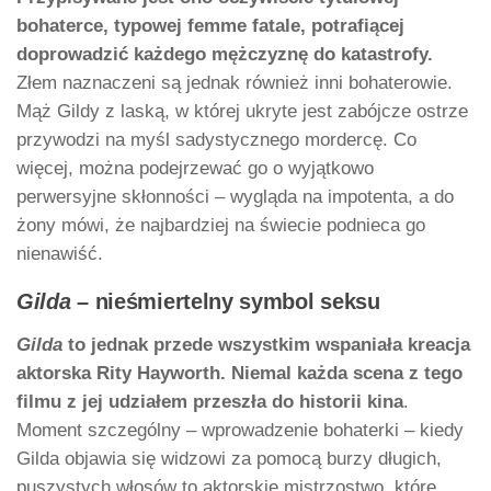
bohaterce, typowej femme fatale, potrafiącej
doprowadzić każdego mężczyznę do katastrofy.
Złem naznaczeni są jednak również inni bohaterowie.
Mąż Gildy z laską, w której ukryte jest zabójcze ostrze
przywodzi na myśl sadystycznego mordercę. Co
więcej, można podejrzewać go o wyjątkowo
perwersyjne skłonności – wygląda na impotenta, a do
żony mówi, że najbardziej na świecie podnieca go
nienawiść.
Gilda
– nieśmiertelny symbol seksu
Gilda
to jednak przede wszystkim wspaniała kreacja
aktorska Rity Hayworth. Niemal każda scena z tego
filmu z jej udziałem przeszła do historii kina
.
Moment szczególny – wprowadzenie bohaterki – kiedy
Gilda objawia się widzowi za pomocą burzy długich,
puszystych włosów to aktorskie mistrzostwo, które