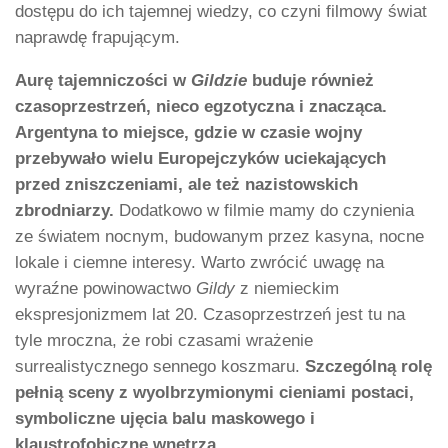
dostępu do ich tajemnej wiedzy, co czyni filmowy świat
naprawdę frapującym.
Aurę tajemniczości w
Gildzie
buduje również
czasoprzestrzeń, nieco egzotyczna i znacząca.
Argentyna to miejsce, gdzie w czasie wojny
przebywało wielu Europejczyków uciekających
przed zniszczeniami, ale też nazistowskich
zbrodniarzy.
Dodatkowo w filmie mamy do czynienia
ze światem nocnym, budowanym przez kasyna, nocne
lokale i ciemne interesy. Warto zwrócić uwagę na
wyraźne powinowactwo
Gildy
z niemieckim
ekspresjonizmem lat 20. Czasoprzestrzeń jest tu na
tyle mroczna, że robi czasami wrażenie
surrealistycznego sennego koszmaru.
Szczególną rolę
pełnią sceny z wyolbrzymionymi cieniami postaci,
symboliczne ujęcia balu maskowego i
klaustrofobiczne wnętrza.