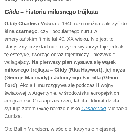
Gilda
– historia miłosnego trójkąta
Gildę
Charlesa Vidora
z 1946 roku można zaliczyć do
kina czarnego
, czyli popularnego nurtu w
amerykańskim filmie lat 40. XX wieku. Nie jest to
klasyczny przykład noir, reżyser wykorzystuje jednak
tę estetykę, tworząc obraz tajemniczy i niezwykle
wciągający.
Na pierwszy plan wysuwa się wątek
miłosnego trójkąta – Gildy (Rita Haywort), jej męża
(George Macready) i Johnny’ego Farrella (Glenn
Ford)
. Akcja filmu rozgrywa się podczas II wojny
światowej w Argentynie, w środowisku europejskich
emigrantów. Czasoprzestrzeń, fabuła i klimat dzieła
sytuują zatem
Gildę
bardzo blisko
Casablanki
Michaela
Curtiza.
Oto Ballin Mundson, właściciel kasyna o niejasnej,