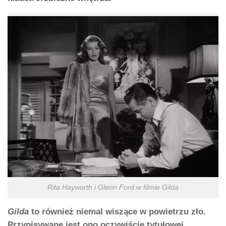
Rita Hayworth i Glenn Ford w filmie Gilda
Gilda
to również niemal wiszące w powietrzu zło.
Przypisywane jest ono oczywiście tytułowej