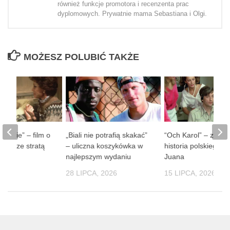
również funkcje promotora i recenzenta prac
dyplomowych. Prywatnie mama Sebastiana i Olgi.
MOŻESZ POLUBIĆ TAKŻE
 ludzie” – film o
„Biali nie potrafią skakać”
“Och Karol” – zaba
obie ze stratą
– uliczna koszykówka w
historia polskiego D
soby
najlepszym wydaniu
Juana
 2026
28 LIPCA, 2026
15 LIPCA, 2026