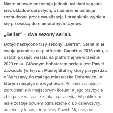
Nastolatkowie pozostają jednak uwikłani w gęstą
sieć układów dorosłych, a nadmierne ambicje
rozbudzone przez rywalizację i pragnienie wybicia
się prowadzą do niemoralnych czynów.
„Belfer” – dwa sezony serialu
Dotąd nakręcono trzy sezony „Belfra”. Serial miał
swoją premierę na platformie Canal+ w 2016 roku, a
ostatnia część weszła na platformę we wrześniu
2023 roku. Głównym bohaterem serialu jest Paweł
Zawadzki (w tej roli Maciej Stuhr), który przyjeżdża
z Warszawy do małego miasteczka Dobrowice, w
którym niegdyś się wychował.
Polonista znajduje
zatrudnienie w miejscowym liceum, a jego przybycie
zbiega się w czasie z lokalną tragedią. W pobliskim
lesie zostaje bowiem odnalezione ciało dziewczyny,
uczennicy klasy, którą uczy Paweł. Mężczyzna,