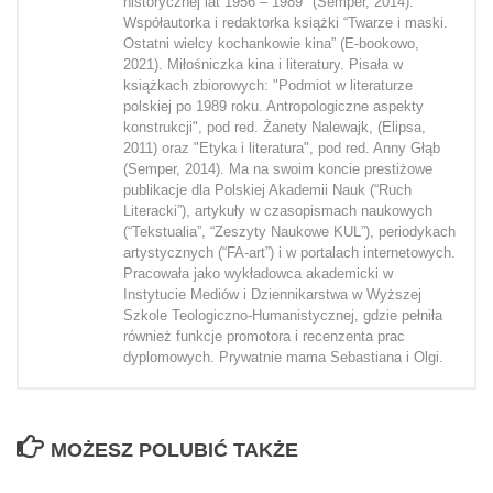
historycznej lat 1956 – 1989" (Semper, 2014).
Współautorka i redaktorka książki “Twarze i maski.
Ostatni wielcy kochankowie kina” (E-bookowo,
2021). Miłośniczka kina i literatury. Pisała w
książkach zbiorowych: "Podmiot w literaturze
polskiej po 1989 roku. Antropologiczne aspekty
konstrukcji", pod red. Żanety Nalewajk, (Elipsa,
2011) oraz "Etyka i literatura", pod red. Anny Głąb
(Semper, 2014). Ma na swoim koncie prestiżowe
publikacje dla Polskiej Akademii Nauk (“Ruch
Literacki”), artykuły w czasopismach naukowych
(“Tekstualia”, “Zeszyty Naukowe KUL”), periodykach
artystycznych (“FA-art”) i w portalach internetowych.
Pracowała jako wykładowca akademicki w
Instytucie Mediów i Dziennikarstwa w Wyższej
Szkole Teologiczno-Humanistycznej, gdzie pełniła
również funkcje promotora i recenzenta prac
dyplomowych. Prywatnie mama Sebastiana i Olgi.
MOŻESZ POLUBIĆ TAKŻE