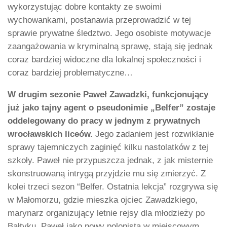
wykorzystując dobre kontakty ze swoimi
wychowankami, postanawia przeprowadzić w tej
sprawie prywatne śledztwo. Jego osobiste motywacje
zaangażowania w kryminalną sprawę, stają się jednak
coraz bardziej widoczne dla lokalnej społeczności i
coraz bardziej problematyczne…
W drugim sezonie Paweł Zawadzki, funkcjonujący
już jako tajny agent o pseudonimie „Belfer” zostaje
oddelegowany do pracy w jednym z prywatnych
wrocławskich liceów.
Jego zadaniem jest rozwikłanie
sprawy tajemniczych zaginięć kilku nastolatków z tej
szkoły. Paweł nie przypuszcza jednak, z jak misternie
skonstruowaną intrygą przyjdzie mu się zmierzyć. Z
kolei trzeci sezon “Belfer. Ostatnia lekcja” rozgrywa się
w Małomorzu, gdzie mieszka ojciec Zawadzkiego,
marynarz organizujący letnie rejsy dla młodzieży po
Bałtyku. Paweł jako nowy polonista w miejscowym