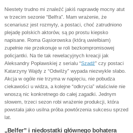
Niestety trudno mi znaleźć jakiś naprawdę mocny atut
w trzecim sezonie “Belfra”. Mam wrażenie, że
scenariusz jest rozmyty, a postaci, choć zatrudniono
plejadę polskich aktorów, są po prostu kiepsko
napisane. Roma Gąsiorowska (którą uwielbiam)
zupełnie nie przekonuje w roli bezkompromisowej
policjantki. Na tle tak rewelacyjnych kreacji jak
Aleksandry Popławskiej z serialu “
Szadź
” czy postaci
Katarzyny Wajdy z “Odwilży” wypada niezwykle słabo.
Akcja w ogóle nie trzyma w napięciu, nie pobudza
ciekawości u widza, a kolejne “odkrycia” właściwie nie
wnoszą nic konkretnego do całej zagadki. Jednym
słowem, trzeci sezon robi wrażenie produkcji, która
powstała jako usilna próba powtórzenia sukcesu sprzed
lat.
„Belfer” i niedostatki głównego bohatera