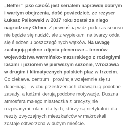
„Belfer” jako całość jest serialem naprawdę dobrym
i wartym obejrzenia, dość powiedzieć, że reżyser
Łukasz Palkowski w 2017 roku został za niego
nagrodzony Orłem.
Z pewnością widz podczas seansu
nie będzie się nudzić, ale z wypiekami na twarzy odda
się śledzeniu poszczególnych wątków.
Na uwagę
zasługują piękne zdjęcia plenerowe – terenów
województwa warmińsko-mazurskiego z rozległymi
lasami i jeziorem w pierwszym sezonie, Wrocławia
w drugim i klimatycznych polskich plaż w trzecim.
Co ciekawe, centrum i prowincja wzajemnie się tu
dopełniają – w obu przestrzeniach obowiązują podobne
zasady, a ludźmi kierują podobne motywacje. Duszna
atmosfera małego miasteczka z precyzyjnie
rozpisanymi rolami dla tych, którzy są nietykalni i dla
reszty zwyczajnych mieszkańców w makroskali
zostaje odtworzona w dużym mieście.