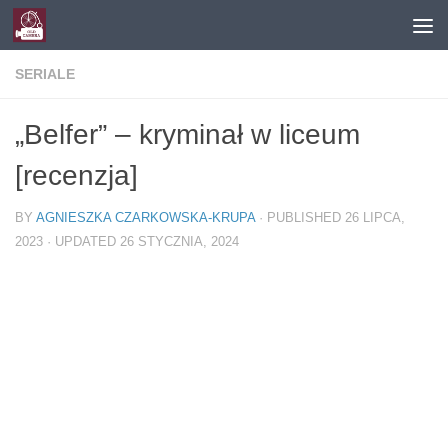
Skip to content
SERIALE
„Belfer” – kryminał w liceum
[recenzja]
BY
AGNIESZKA CZARKOWSKA-KRUPA
· PUBLISHED
26 LIPCA,
2023
· UPDATED
26 STYCZNIA, 2024