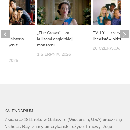
le” –
„The Crown” – za
TV 101 – rzeczywis
iana historia
kulisami angielskiej
licealistów okiem k
najomych z
monarchii
26 CZERWCA, 202
orku
1 SIERPNIA, 2026
NIA, 2026
KALENDARIUM
7 sierpnia
1911 roku w Galesville (Wisconsin, USA) urodził się
Nicholas Ray, znany amerykański reżyser filmowy. Jego