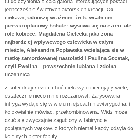
tu do czynienia z całą galerią interesujących postaci i
jednocześnie świetnych aktorskich kreacji.
Co
ciekawe, odnoszę wrażenie, że to wcale nie
pierwszoplanowy bohater wysuwa się na czoło, ale
role kobiece: Magdalena Cielecka jako żona
najbardziej wpływowego człowieka w całym
mieście, Aleksandra Popławska wcielająca się w
matkę zamordowanej nastolatki i Paulina Szostak,
czyli Ewelina – powszechnie lubiana i zdolna
uczennica.
Z kolei drugi sezon, choć ciekawy i obiecujący wiele,
ostatecznie nieco mnie rozczarował. Zarysowana
intryga wydaje się w wielu miejscach niewiarygodna, i
kolokwialnie mówiąc, przekombinowana. Widz może
czuć się zwyczajnie zagubiony w labiryncie
poplątanych wątków, z których niemal każdy odsyła do
kolejnych pięter fabuły.