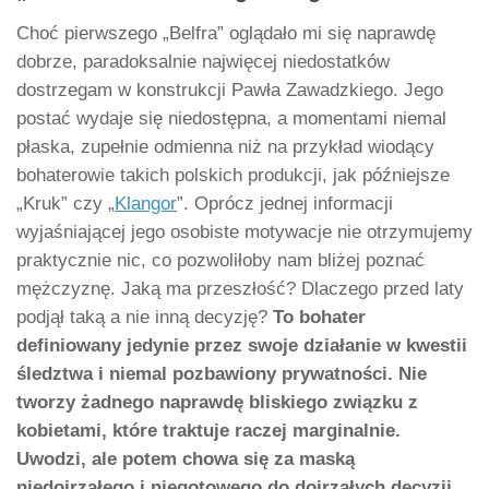
Choć pierwszego „Belfra” oglądało mi się naprawdę
dobrze, paradoksalnie najwięcej niedostatków
dostrzegam w konstrukcji Pawła Zawadzkiego. Jego
postać wydaje się niedostępna, a momentami niemal
płaska, zupełnie odmienna niż na przykład wiodący
bohaterowie takich polskich produkcji, jak późniejsze
„Kruk” czy „
Klangor
”. Oprócz jednej informacji
wyjaśniającej jego osobiste motywacje nie otrzymujemy
praktycznie nic, co pozwoliłoby nam bliżej poznać
mężczyznę. Jaką ma przeszłość? Dlaczego przed laty
podjął taką a nie inną decyzję?
To bohater
definiowany jedynie przez swoje działanie w kwestii
śledztwa i niemal pozbawiony prywatności. Nie
tworzy żadnego naprawdę bliskiego związku z
kobietami, które traktuje raczej marginalnie.
Uwodzi, ale potem chowa się za maską
niedojrzałego i niegotowego do dojrzałych decyzji