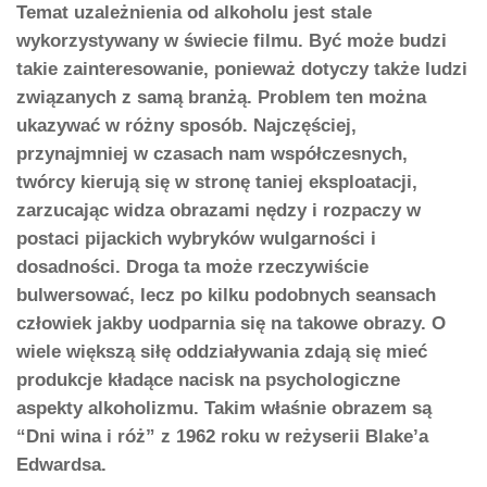
Temat uzależnienia od alkoholu jest stale
wykorzystywany w świecie filmu. Być może budzi
takie zainteresowanie, ponieważ dotyczy także ludzi
związanych z samą branżą. Problem ten można
ukazywać w różny sposób. Najczęściej,
przynajmniej w czasach nam współczesnych,
twórcy kierują się w stronę taniej eksploatacji,
zarzucając widza obrazami nędzy i rozpaczy w
postaci pijackich wybryków wulgarności i
dosadności. Droga ta może rzeczywiście
bulwersować, lecz po kilku podobnych seansach
człowiek jakby uodparnia się na takowe obrazy. O
wiele większą siłę oddziaływania zdają się mieć
produkcje kładące nacisk na psychologiczne
aspekty alkoholizmu. Takim właśnie obrazem są
“Dni wina i róż” z 1962 roku w reżyserii Blake’a
Edwardsa.