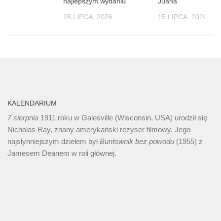
soby
najlepszym wydaniu
Juana
 2026
28 LIPCA, 2026
15 LIPCA, 2026
KALENDARIUM
7 sierpnia
1911 roku w Galesville (Wisconsin, USA) urodził się
Nicholas Ray, znany amerykański reżyser filmowy. Jego
najsłynniejszym dziełem był
Buntownik bez
powodu
(1955) z
Jamesem Deanem w roli głównej.