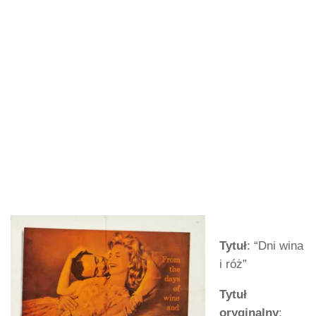
Tytuł
: “Dni wina
i róż”
Tytuł
oryginalny
: