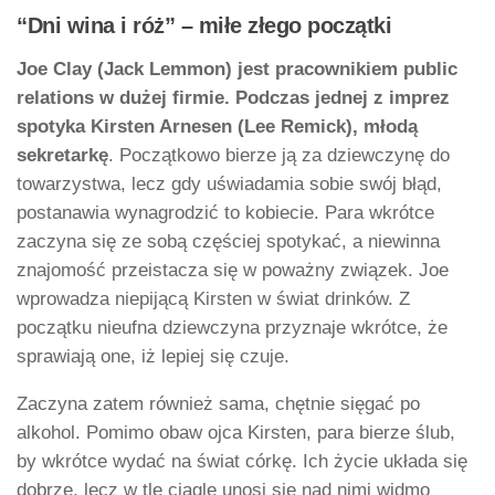
“Dni wina i róż” – miłe złego początki
Joe Clay (Jack Lemmon) jest pracownikiem public
relations w dużej firmie. Podczas jednej z imprez
spotyka Kirsten Arnesen (Lee Remick), młodą
sekretarkę
. Początkowo bierze ją za dziewczynę do
towarzystwa, lecz gdy uświadamia sobie swój błąd,
postanawia wynagrodzić to kobiecie. Para wkrótce
zaczyna się ze sobą częściej spotykać, a niewinna
znajomość przeistacza się w poważny związek. Joe
wprowadza niepijącą Kirsten w świat drinków. Z
początku nieufna dziewczyna przyznaje wkrótce, że
sprawiają one, iż lepiej się czuje.
Zaczyna zatem również sama, chętnie sięgać po
alkohol. Pomimo obaw ojca Kirsten, para bierze ślub,
by wkrótce wydać na świat córkę. Ich życie układa się
dobrze, lecz w tle ciągle unosi się nad nimi widmo