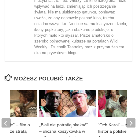
muzyki lat 70. i 80. Wierzy, że kinematografia może
wpływać na ludzi, zmieniając ich postrzeganie
świata. Nie ma ulubionego gatunku, ponieważ
uważa, że aby naprawdę poznać kino, trzeba
oglądać wszystko. Nieobce są mu klasyczne dzieła,
ikony popkultury, jak i obskurne produkcje, o
których mało kto słyszał. Pisze amatorsko o
szeroko pojmowanej kulturze na portalach Wild
Weekly i Dziennik Teatralny oraz z przymrużeniem
oka na prywatnym blogu.
MOŻESZ POLUBIĆ TAKŻE
 ludzie” – film o
„Biali nie potrafią skakać”
“Och Karol” – zaba
obie ze stratą
– uliczna koszykówka w
historia polskiego D