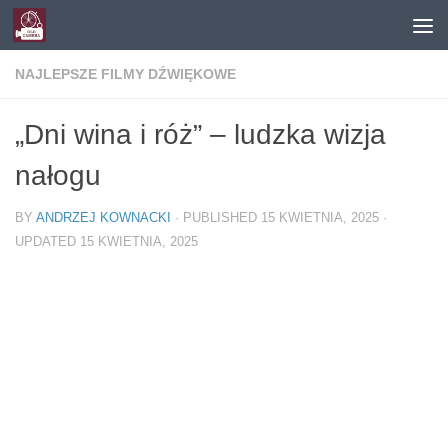
Skip to content
NAJLEPSZE FILMY DŹWIĘKOWE
„Dni wina i róż” – ludzka wizja
nałogu
BY
ANDRZEJ KOWNACKI
· PUBLISHED
15 KWIETNIA, 2025
·
UPDATED
15 KWIETNIA, 2025