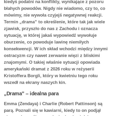
kiedyś podatni na konflikty, wynikające z pozoru
błahych powodów. Nigdy nie wiadomo, czy to, co
mówimy, nie wywoła czyjejś negatywnej reakcji.
Termin „drama” to określenie, które tak jak wiele
zjawisk, przyszło do nas z Zachodu i oznacza
sytuację, w której jakaś wypowiedź wywołuje
oburzenie, co powoduje lawinę niemiłych
konsekwencji. W ich skład wchodzi między innymi
ostracyzm czy nawet zerwanie więzi z bliskimi
znajomymi. O takiej właśnie sytuacji opowiada
amerykański dramat z 2026 roku w reżyserii
Kristoffera Borgli, który w kwietniu tego roku
wszedł na ekrany naszych kin.
„Drama” – idealna para
Emma (Zendaya) i Charlie (Robert Pattinson) są
parą. Poznali się w kawiarni, kiedy to on podjął