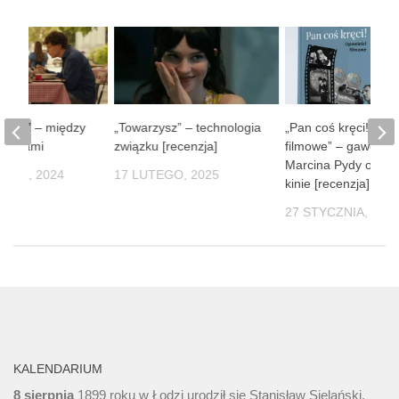
y ból” – między
„Towarzysz” – technologia
„Pan coś kręci! Opo
a łzami
związku [recenzja]
filmowe” – gawęda
Marcina Pydy o pol
PADA, 2024
17 LUTEGO, 2025
kinie [recenzja]
27 STYCZNIA, 202
KALENDARIUM
8 sierpnia
1899 roku w Łodzi urodził się Stanisław Sielański,