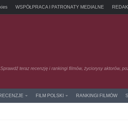
kies
WSPÓŁPRACA I PATRONATY MEDIALNE
REDAK
u. Sprawdź teraz recenzję i rankingi filmów, życiorysy aktorów, p
 RECENZJE
FILM POLSKI
RANKINGI FILMÓW