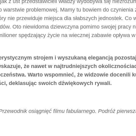
ak z ust przedstawicieli władzy wydobywa się niezrozum
ego warstwie problemowej. Mamy tu bowiem do czynienia 
ry nie przewiduje miejsca dla słabszych jednostek. Co w
surdów. Oto niewidoma dziewczyna pomimo swojej pracy n
lioner spędzający życie na wiecznej zabawie opływa w
erystycznym strojem i wyszukaną elegancją pozosta
skazuje, że nawet w najtrudniejszych okolicznościa
eczeństwa. Warto wspomnieć, że widzowie docenili k
ści, deklasując swoich dźwiękowych rywali.
 Przewodnik osiągnięć filmu fabularnego. Podróż pierws