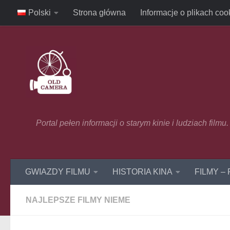
Polski
Strona główna
Informacje o plikach coo
Skip to content
Portal pełen informacji o starym kinie i ludziach film
GWIAZDY FILMU
HISTORIA KINA
FILMY –
NAJLEPSZE FILMY NIEME