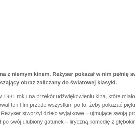
ina z niemym kinem. Reżyser pokazał w nim pełnię 
szający obraz zaliczany do światowej klasyki.
w 1931 roku na przekór udźwiękowieniu kina, które miało
ował ten film przede wszystkim po to, żeby pokazać pięk
eżyser stworzył dzieło wyjątkowe – ujmujące swoją pro
 po swój ulubiony gatunek – liryczną komedię z głęboki