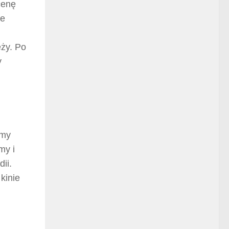
cenę
je
eży. Po
y
amy
my i
ii.
kinie