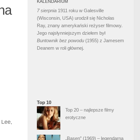
KALENDARIUM
ina
7 sierpnia
1911 roku w Galesville
(Wisconsin, USA) urodził się Nicholas
Ray, znany amerykański reżyser filmowy.
Jego najsłynniejszym dziełem był
Buntownik bez
powodu
(1955) z Jamesem
Deanem w roli głównej.
Top 10
Top 20 – najlepsze filmy
erotyczne
 Lee,
„Basen” (1969) – legendarna