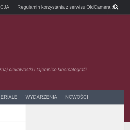
CJA
Regulamin korzystania z serwisu OldCamera.pl
oznaj ciekawostki i tajemnice kinematografii
SERIALE
WYDARZENIA
NOWOŚCI