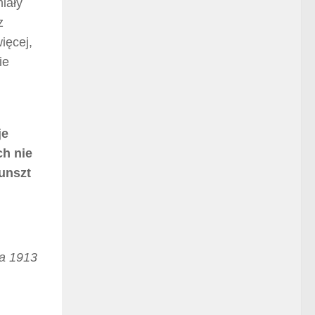
iały
z
ięcej,
ie
je
ch nie
unszt
za 1913