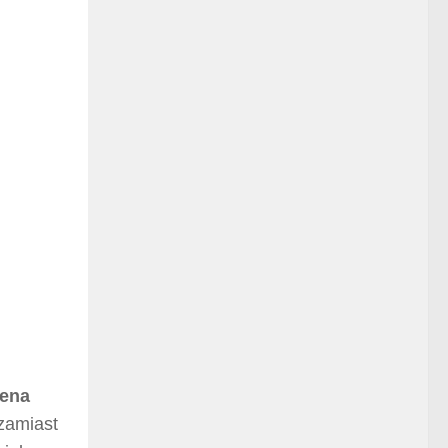
cena
 zamiast