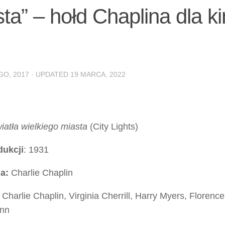
sta” – hołd Chaplina dla k
GO, 2017
· UPDATED
19 MARCA, 2022
iatła wielkiego miasta
(City Lights)
dukcji
: 1931
a:
Charlie Chaplin
Charlie Chaplin, Virginia Cherrill, Harry Myers, Florence
nn