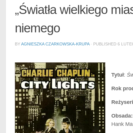
„Światła wielkiego mia
niemego
BY
AGNIESZKA CZARKOWSKA-KRUPA
· PUBLISHED
6 LUTE
Tytuł
:
Św
Rok pro
Reżyseri
Obsada:
Hank Ma