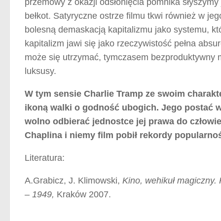
przemowy z okazji odsłonięcia pomnika słyszymy j
bełkot. Satyryczne ostrze filmu tkwi również w j
bolesną demaskacją kapitalizmu jako systemu, któ
kapitalizm jawi się jako rzeczywistość pełna ab
może się utrzymać, tymczasem bezproduktywny mi
luksusy.
W tym sensie Charlie Tramp ze swoim charakt
ikoną walki o godność ubogich. Jego postać w
wolno odbierać jednostce jej prawa do człowi
Chaplina i niemy film pobił rekordy popularno
Literatura:
A.Grabicz, J. Klimowski,
Kino, wehikuł magiczny.
– 1949,
Kraków 2007.