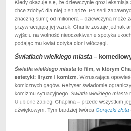
Kiedy okazuje się, że dziewczynie grozi eksmisj
chce zdobyć dla niej pieniądze. Po serii zabawn
znaczną sumę od milionera – dziewczyna może za 
przywracającą jej wzrok. Charlie zostaje jednak 
wyjściu na wolność nieoczekiwanie spotyka ukoch
podając mu kwiat dotyka dłoni włóczęgi.
Światłach wielkiego miasta –
komediowy
Światła wielkiego miasta
to film, w którym Cha
estetyki: liryzm i komizm
. Wzruszająca opowieś
komicznych gagów. Reżyser świadomie ograniczy
komizmu sytuacyjnego.
Światła wielkiego miasta
m
Ulubione zabiegi Chaplina – przede wszystkim jego
dźwiękowym. Tym bardziej twórca
Gorączki złota