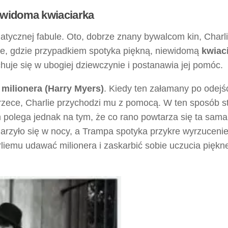
ewidoma kwiaciarka
atycznej fabule. Oto, dobrze znany bywalcom kin, Charl
e, gdzie przypadkiem spotyka piękną, niewidomą
kwiac
huje się w ubogiej dziewczynie i postanawia jej pomóc.
i
milionera (Harry Myers)
. Kiedy ten załamany po odejś
rzece, Charlie przychodzi mu z pomocą. W ten sposób st
olega jednak na tym, że co rano powtarza się ta sama
darzyło się w nocy, a Trampa spotyka przykre wyrzuceni
iemu udawać milionera i zaskarbić sobie uczucia piękne