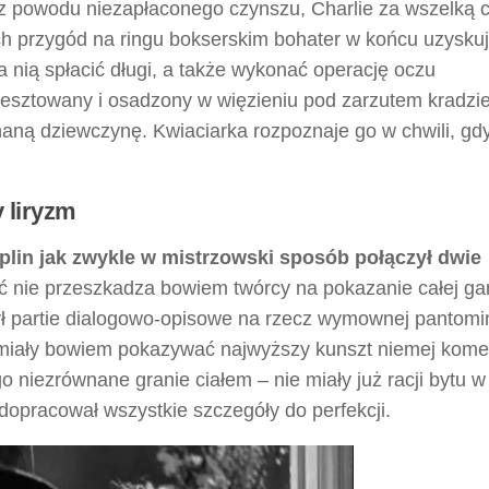
a z powodu niezapłaconego czynszu, Charlie za wszelką 
ych przygód na ringu bokserskim bohater w końcu uzysku
nią spłacić długi, a także wykonać operację oczu
aresztowany i osadzony w więzieniu pod zarzutem kradzi
aną dziewczynę. Kwiaciarka rozpoznaje go w chwili, gd
 liryzm
plin jak zwykle w mistrzowski sposób połączył dwie
ć nie przeszkadza bowiem twórcy na pokazanie całej g
ł partie dialogowo-opisowe na rzecz wymownej pantomi
iały bowiem pokazywać najwyższy kunszt niemej komed
 niezrównane granie ciałem – nie miały już racji bytu w 
dopracował wszystkie szczegóły do perfekcji.