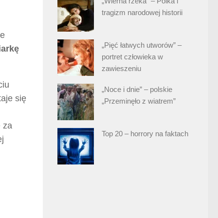
„Wierna rzeka” – Polka i
tragizm narodowej historii
ie
„Pięć łatwych utworów” –
iarkę
portret człowieka w
zawieszeniu
ciu
„Noce i dnie” – polskie
aje się
„Przeminęło z wiatrem”
e za
Top 20 – horrory na faktach
j