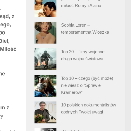
miłość Romy i Alaina
a
sąd, z
nego,
Sophia Loren –
temperamentna Włoszka
990
iel,
„Miłość
Top 20 – filmy wojenne –
druga wojna światowa
ne
Top 10 – czego (być może)
nie wiesz o “Sprawie
Kramerów”
10 polskich dokumentalistów
ym z
godnych Twojej uwagi
ły