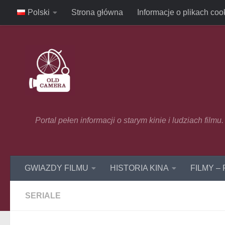
Polski
Strona główna
Informacje o plikach coo
Skip to content
Portal pełen informacji o starym kinie i ludziach film
GWIAZDY FILMU
HISTORIA KINA
FILMY –
SERIALE