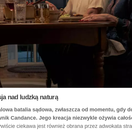
sja nad ludzką naturą
ialowa batalia sądowa, zwłaszcza od momentu, gdy do
wnik Candance.
Jego kreacja niezwykle ożywia całoś
iście ciekawa jest również obrana przez adwokata stra