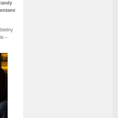
Candy
mentami
btelny
ia –