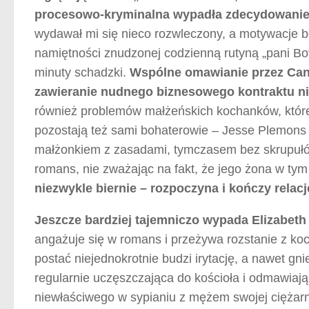
procesowo-kryminalna wypadła zdecydowanie l
wydawał mi się nieco rozwleczony, a motywacje 
namiętności znudzonej codzienną rutyną „pani B
minuty schadzki.
Wspólne omawianie przez Candy
zawieranie nudnego biznesowego kontraktu ni
również problemów małżeńskich kochanków, które
pozostają też sami bohaterowie – Jesse Plemons w
małżonkiem z zasadami, tymczasem bez skrupułów 
romans, nie zważając na fakt, że jego żona w tym
niezwykle biernie – rozpoczyna i kończy relac
Jeszcze bardziej tajemniczo wypada Elizabeth
angażuje się w romans i przeżywa rozstanie z koc
postać niejednokrotnie budzi irytację, a nawet gni
regularnie uczęszczająca do kościoła i odmawiaj
niewłaściwego w sypianiu z mężem swojej ciężarn