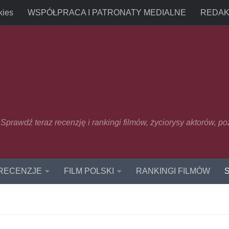
kies
WSPÓŁPRACA I PATRONATY MEDIALNE
REDAK
u. Sprawdź teraz recenzję i rankingi filmów, życiorysy aktorów, p
 RECENZJE
FILM POLSKI
RANKINGI FILMÓW