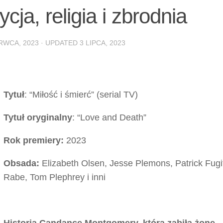
ycja, religia i zbrodnia
RWCA, 2023
· UPDATED
3 LIPCA, 2023
Tytuł
: “Miłość i śmierć” (serial TV)
Tytuł oryginalny
: “Love and Death”
Rok premiery:
2023
Obsada:
Elizabeth Olsen, Jesse Plemons, Patrick Fugit
Rabe, Tom Plephrey i inni
Historia Candance Montgomery, która zabiła żonę