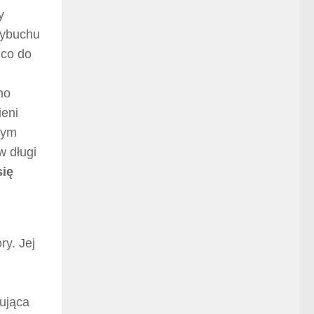
y
wybuchu
 co do
no
ieni
nym
w długi
ię
ry. Jej
ująca