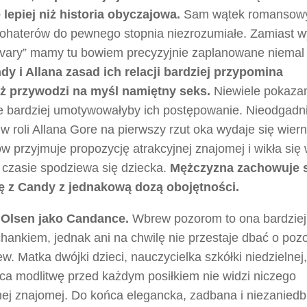
epiej niż historia obyczajowa.
Sam wątek romansow
bohaterów do pewnego stopnia niezrozumiałe. Zamiast 
ovary” mamy tu bowiem precyzyjnie zaplanowane niemal
 i Allana zasad ich relacji bardziej przypomina
ż przywodzi na myśl namiętny seks.
Niewiele pokaza
 bardziej umotywowałyby ich postępowanie. Nieodgadn
 roli Allana Gore na pierwszy rzut oka wydaje się wier
przyjmuje propozycję atrakcyjnej znajomej i wikła się 
 czasie spodziewa się dziecka.
Mężczyzna zachowuje s
ję z Candy z jednakową dozą obojętności.
 Olsen jako Candance.
Wbrew pozorom to ona bardziej
hankiem, jednak ani na chwilę nie przestaje dbać o pozo
ew. Matka dwójki dzieci, nauczycielka szkółki niedzielnej,
ąca modlitwę przed każdym posiłkiem nie widzi niczego
ej znajomej. Do końca elegancka, zadbana i niezaniedb