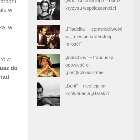
„Noc” Antonioniego – obraz
zbrodni
kryzysu współczesności
ała w
ka, w
„Filadelfia” – sprawiedliwość
w ,,mieście braterskiej
miłości’’
„Indochiny” – francuska
erć w
opowieść o
usz do
(post)kolonializmie
 nad
„Bunt” – nieoficjalna
kontynuacja „Harakiri”