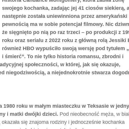
swojego kochanka, zadając jej 41 ciosów siekierą, 
następnie została uniewinniona przez amerykański 
pewnością ma w sobie potencjał filmowy. Nic dziw
że sięgnięto po nią po raz trzeci – po produkcji z 1
roku oraz serialu z 2022 roku z główną rolą Jessiki B
również HBO wypuściło swoją wersję pod tytułem 
i śmierć”. To nie tylko historia romansu, zbrodni i
dycyjnej społeczności, w której, jak się okazuje,
przed niegodziwością, a niejednokrotnie stwarza dogod
ca 1980 roku w małym miasteczku w Teksasie w jedn
y i matki dwójki dzieci.
Pod nieobecność męża, w bia
ą okazała się znajoma rodziny i jednocześnie kochanka