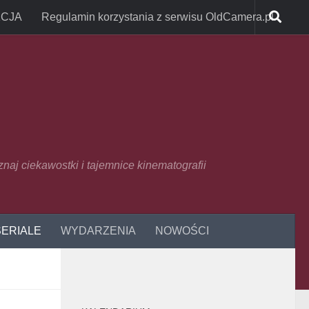
CJA
Regulamin korzystania z serwisu OldCamera.pl
oznaj ciekawostki i tajemnice kinematografii
SERIALE
WYDARZENIA
NOWOŚCI