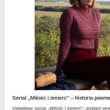
Serial „Miłość i śmierć” – historia pew
Oglądając serial „Miłość i śmierć”, miałam wra