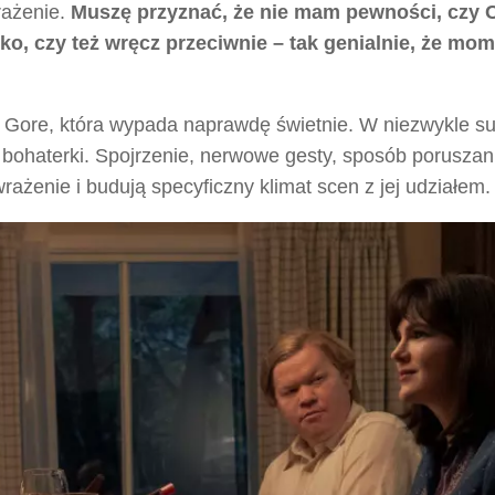
rażenie.
Muszę przyznać, że nie mam pewności, czy 
sko, czy też wręcz przeciwnie – tak genialnie, że mo
y Gore, która wypada naprawdę świetnie. W niezwykle su
 bohaterki. Spojrzenie, nerwowe gesty, sposób poruszan
rażenie i budują specyficzny klimat scen z jej udziałem.