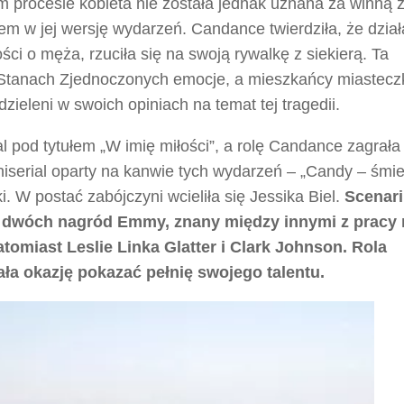
procesie kobieta nie została jednak uznana za winną 
em w jej wersję wydarzeń. Candance twierdziła, że dział
ści o męża, rzuciła się na swoją rywalkę z siekierą. Ta
 Stanach Zjednoczonych emocje, a mieszkańcy miastecz
eleni w swoich opiniach na temat tej tragedii.
l pod tytułem „W imię miłości”, a rolę Candance zagrała
niserial oparty na kanwie tych wydarzeń – „Candy – śmi
i. W postać zabójczyni wcieliła się Jessika Biel.
Scenari
at dwóch nagród Emmy, znany między innymi z pracy
atomiast Leslie Linka Glatter i Clark Johnson. Rola
ła okazję pokazać pełnię swojego talentu.