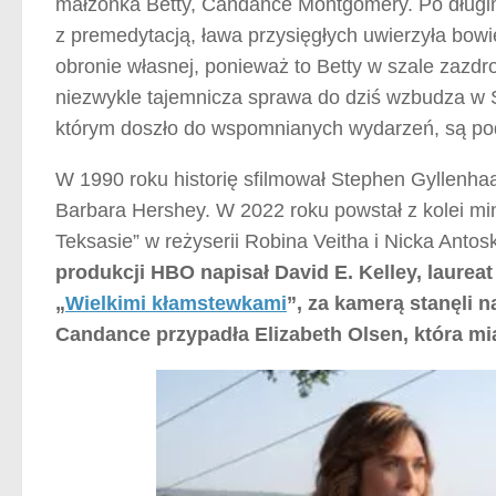
małżonka Betty, Candance Montgomery. Po długim 
z premedytacją, ława przysięgłych uwierzyła bowi
obronie własnej, ponieważ to Betty w szale zazdro
niezwykle tajemnicza sprawa do dziś wzbudza w
którym doszło do wspomnianych wydarzeń, są podzi
W 1990 roku historię sfilmował Stephen Gyllenhaa
Barbara Hershey. W 2022 roku powstał z kolei mi
Teksasie” w reżyserii Robina Veitha i Nicka Antosk
produkcji HBO napisał David E. Kelley, laure
„
Wielkimi kłamstewkami
”, za kamerą stanęli n
Candance przypadła Elizabeth Olsen, która mia