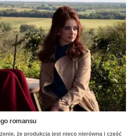
nego romansu
żenie, że produkcja jest nieco nierówna i część