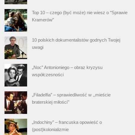
Top 10 – czego (być może) nie wiesz o “Sprawie
Kramerów”
10 polskich dokumentalistów godnych Twojej
uwagi
„Noc” Antonioniego – obraz kryzysu
współczesności
„Filadelfia” – sprawiedliwość w ,,mieście
braterskiej miłości’’
„Indochiny” – francuska opowieść o
(post)kolonializmie