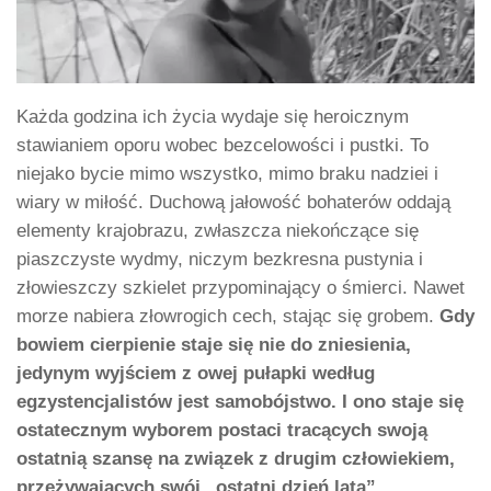
Każda godzina ich życia wydaje się heroicznym
stawianiem oporu wobec bezcelowości i pustki. To
niejako bycie mimo wszystko, mimo braku nadziei i
wiary w miłość. Duchową jałowość bohaterów oddają
elementy krajobrazu, zwłaszcza niekończące się
piaszczyste wydmy, niczym bezkresna pustynia i
złowieszczy szkielet przypominający o śmierci. Nawet
morze nabiera złowrogich cech, stając się grobem.
Gdy
bowiem cierpienie staje się nie do zniesienia,
jedynym wyjściem z owej pułapki według
egzystencjalistów jest samobójstwo. I ono staje się
ostatecznym wyborem postaci tracących swoją
ostatnią szansę na związek z drugim człowiekiem,
przeżywających swój „ostatni dzień lata”