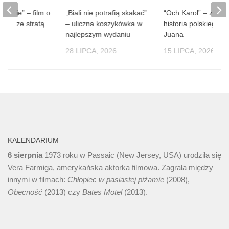
 ludzie” – film o
„Biali nie potrafią skakać”
“Och Karol” – zaba
obie ze stratą
– uliczna koszykówka w
historia polskiego D
soby
najlepszym wydaniu
Juana
 2026
28 LIPCA, 2026
15 LIPCA, 2026
KALENDARIUM
6 sierpnia
1973 roku w Passaic (New Jersey, USA) urodziła się
Vera Farmiga, amerykańska aktorka filmowa. Zagrała między
innymi w filmach:
Chłopiec w pasiastej piżamie
(2008),
Obecność
(2013) czy
Bates Motel
(2013).