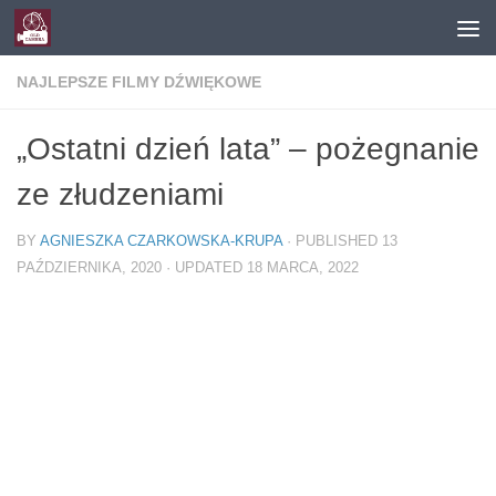
Skip to content
NAJLEPSZE FILMY DŹWIĘKOWE
„Ostatni dzień lata” – pożegnanie
ze złudzeniami
BY
AGNIESZKA CZARKOWSKA-KRUPA
· PUBLISHED
13
PAŹDZIERNIKA, 2020
· UPDATED
18 MARCA, 2022