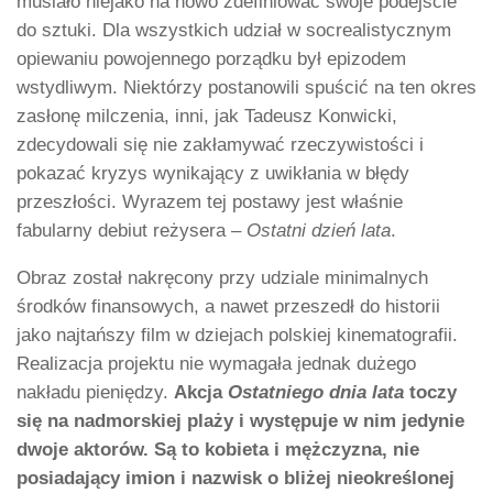
musiało niejako na nowo zdefiniować swoje podejście
do sztuki. Dla wszystkich udział w socrealistycznym
opiewaniu powojennego porządku był epizodem
wstydliwym. Niektórzy postanowili spuścić na ten okres
zasłonę milczenia, inni, jak Tadeusz Konwicki,
zdecydowali się nie zakłamywać rzeczywistości i
pokazać kryzys wynikający z uwikłania w błędy
przeszłości. Wyrazem tej postawy jest właśnie
fabularny debiut reżysera –
Ostatni dzień lata
.
Obraz został nakręcony przy udziale minimalnych
środków finansowych, a nawet przeszedł do historii
jako najtańszy film w dziejach polskiej kinematografii.
Realizacja projektu nie wymagała jednak dużego
nakładu pieniędzy.
Akcja
Ostatniego dnia lata
toczy
się na nadmorskiej plaży i występuje w nim jedynie
dwoje aktorów. Są to kobieta i mężczyzna, nie
posiadający imion i nazwisk o bliżej nieokreślonej