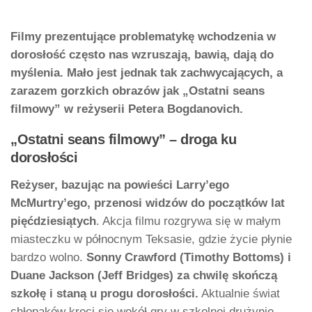
Filmy prezentujące problematykę wchodzenia w
dorosłość często nas wzruszają, bawią, dają do
myślenia. Mało jest jednak tak zachwycających, a
zarazem gorzkich obrazów jak „Ostatni seans
filmowy” w reżyserii Petera Bogdanovich.
„Ostatni seans filmowy” – droga ku
dorosłości
Reżyser, bazując na powieści Larry’ego
McMurtry’ego, przenosi widzów do początków lat
pięćdziesiątych
. Akcja filmu rozgrywa się w małym
miasteczku w północnym Teksasie, gdzie życie płynie
bardzo wolno.
Sonny Crawford (Timothy Bottoms) i
Duane Jackson (Jeff Bridges) za chwilę skończą
szkołę i staną u progu dorosłości.
Aktualnie świat
chłopaków kręci się wokół gry w szkolnej drużynie