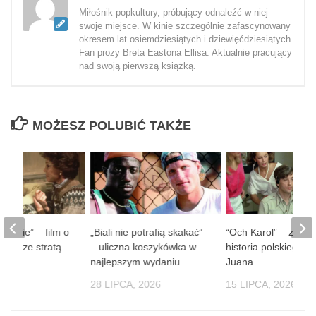
Miłośnik popkultury, próbujący odnaleźć w niej
swoje miejsce. W kinie szczególnie zafascynowany
okresem lat osiemdziesiątych i dziewięćdziesiątych.
Fan prozy Breta Eastona Ellisa. Aktualnie pracujący
nad swoją pierwszą książką.
MOŻESZ POLUBIĆ TAKŻE
 ludzie” – film o
„Biali nie potrafią skakać”
“Och Karol” – zaba
obie ze stratą
– uliczna koszykówka w
historia polskiego D
soby
najlepszym wydaniu
Juana
 2026
28 LIPCA, 2026
15 LIPCA, 2026