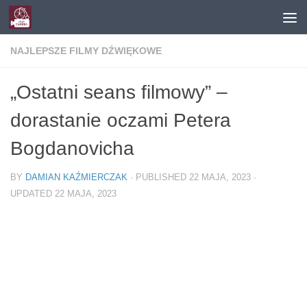
Skip to content
NAJLEPSZE FILMY DŹWIĘKOWE
„Ostatni seans filmowy” –
dorastanie oczami Petera
Bogdanovicha
BY
DAMIAN KAŹMIERCZAK
· PUBLISHED
22 MAJA, 2023
·
UPDATED
22 MAJA, 2023