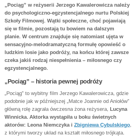
„Pociąg” w reżyserii Jerzego Kawalerowicza należy
do psychologiczno-egzystencjalnego nurtu Polskiej
Szkoły Filmowej. Wątki społeczne, choć pojawiają
się w filmie, pozostają tu bowiem na dalszym
planie. W centrum znajduje się natomiast ujęta w
sensacyjno-melodramatyczną formułę opowieść o
ludzkim losie jako podróży, na końcu której zawsze
czeka jakiś rodzaj niespełnienia – miłosnego czy
egzystencjalnego.
„Pociąg” – historia pewnej podróży
„Pociąg” to wybitny film Jerzego Kawalerowicza, gdzie
podobnie jak w późniejszej „Matce Joannie od Aniołów”
główną rolę zagrała ówczesna żona reżysera,
Lucyna
Winnicka. Aktorka wystąpiła u boku świetnych
aktorów: Leona Niemczyka i
Zbigniewa Cybulskiego
,
z którymi tworzy układ na kształt miłosnego trójkąta.