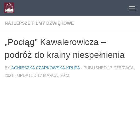
Skip to content
NAJLEPSZE FILMY DŹWIĘKOWE
„Pociąg” Kawalerowicza –
podróż do krainy niespełnienia
BY
AGNIESZKA CZARKOWSKA-KRUPA
· PUBLISHED
17 CZERWCA,
2021
· UPDATED
17 MARCA, 2022