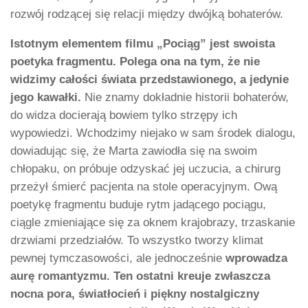
rozwój rodzącej się relacji między dwójką bohaterów.
Istotnym elementem filmu „Pociąg” jest swoista
poetyka fragmentu. Polega ona na tym, że nie
widzimy całości świata przedstawionego, a jedynie
jego kawałki.
Nie znamy dokładnie historii bohaterów,
do widza docierają bowiem tylko strzępy ich
wypowiedzi. Wchodzimy niejako w sam środek dialogu,
dowiadując się, że Marta zawiodła się na swoim
chłopaku, on próbuje odzyskać jej uczucia, a chirurg
przeżył śmierć pacjenta na stole operacyjnym. Ową
poetykę fragmentu buduje rytm jadącego pociągu,
ciągle zmieniające się za oknem krajobrazy, trzaskanie
drzwiami przedziałów. To wszystko tworzy klimat
pewnej tymczasowości, ale jednocześnie
wprowadza
aurę romantyzmu. Ten ostatni kreuje zwłaszcza
nocna pora, światłocień i piękny nostalgiczny