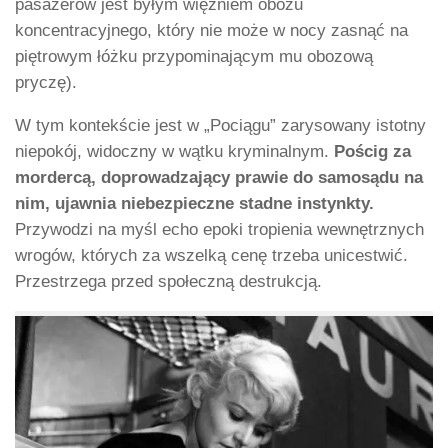
pasażerów jest byłym więźniem obozu
koncentracyjnego, który nie może w nocy zasnąć na
piętrowym łóżku przypominającym mu obozową
pryczę).
W tym kontekście jest w „Pociągu” zarysowany istotny
niepokój, widoczny w wątku kryminalnym.
Pościg za
mordercą, doprowadzający prawie do samosądu na
nim, ujawnia niebezpieczne stadne instynkty.
Przywodzi na myśl echo epoki tropienia wewnętrznych
wrogów, których za wszelką cenę trzeba unicestwić.
Przestrzega przed społeczną destrukcją.