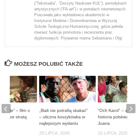
(“Tekstualia”, “Zeszyty Naukowe KUL”), periodykach
artystycznych (“FA-art”) i w portalach internetowych.
Pracowała jako wykładowca akademicki w
Instytucie Mediów i Dziennikarstwa w Wyższej
Szkole Teologiczno-Humanistycznej, gdzie pełniła
również funkcje promotora i recenzenta prac
dyplomowych. Prywatnie mama Sebastiana i Olgi.
MOŻESZ POLUBIĆ TAKŻE
 ludzie” – film o
„Biali nie potrafią skakać”
“Och Karol” – zaba
obie ze stratą
– uliczna koszykówka w
historia polskiego D
soby
najlepszym wydaniu
Juana
 2026
28 LIPCA, 2026
15 LIPCA, 2026