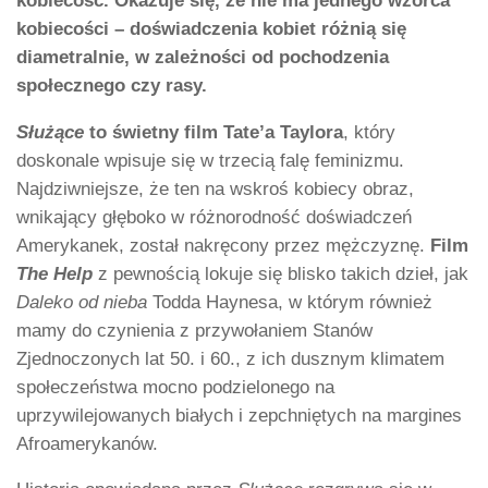
kobiecość. Okazuje się, że nie ma jednego wzorca
kobiecości – doświadczenia kobiet różnią się
diametralnie, w zależności od pochodzenia
społecznego czy rasy.
Służące
to świetny film Tate’a Taylora
, który
doskonale wpisuje się w trzecią falę feminizmu.
Najdziwniejsze, że ten na wskroś kobiecy obraz,
wnikający głęboko w różnorodność doświadczeń
Amerykanek, został nakręcony przez mężczyznę.
Film
The Help
z pewnością lokuje się blisko takich dzieł, jak
Daleko od nieba
Todda Haynesa, w którym również
mamy do czynienia z przywołaniem Stanów
Zjednoczonych lat 50. i 60., z ich dusznym klimatem
społeczeństwa mocno podzielonego na
uprzywilejowanych białych i zepchniętych na margines
Afroamerykanów.