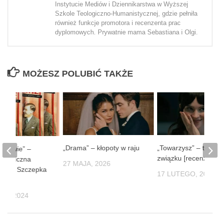
Instytucie Mediów i Dziennikarstwa w Wyższej
Szkole Teologiczno-Humanistycznej, gdzie pełniła
również funkcje promotora i recenzenta prac
dyplomowych. Prywatnie mama Sebastiana i Olgi.
MOŻESZ POLUBIĆ TAKŻE
„Drama” – kłopoty w raju
„Towarzysz” – techn
 Lwowie” –
związku [recenzja]
stalgiczna
27 MAJA, 2026
ońka i Szczepka
17 LUTEGO, 2025
IA, 2024