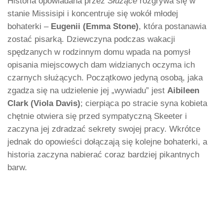
Historia opowiadana przez
Służące
rozgrywa się w
stanie Missisipi i koncentruje się wokół młodej
bohaterki –
Eugenii (Emma Stone)
, która postanawia
zostać pisarką. Dziewczyna podczas wakacji
spędzanych w rodzinnym domu wpada na pomysł
opisania miejscowych dam widzianych oczyma ich
czarnych służących. Początkowo jedyną osobą, jaka
zgadza się na udzielenie jej „wywiadu” jest
Aibileen
Clark (Viola Davis)
; cierpiąca po stracie syna kobieta
chętnie otwiera się przed sympatyczną Skeeter i
zaczyna jej zdradzać sekrety swojej pracy. Wkrótce
jednak do opowieści dołączają się kolejne bohaterki, a
historia zaczyna nabierać coraz bardziej pikantnych
barw.