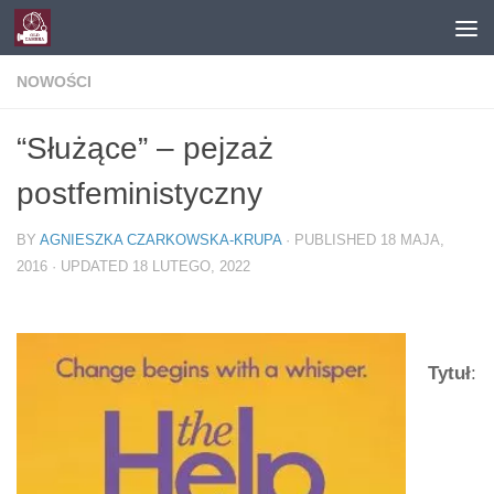
Skip to content
NOWOŚCI
“Służące” – pejzaż
postfeministyczny
BY
AGNIESZKA CZARKOWSKA-KRUPA
· PUBLISHED
18 MAJA,
2016
· UPDATED
18 LUTEGO, 2022
Tytuł
: