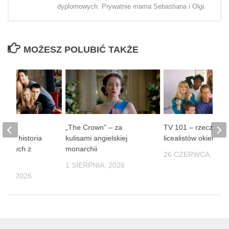
dyplomowych. Prywatnie mama Sebastiana i Olgi.
MOŻESZ POLUBIĆ TAKŻE
le” –
„The Crown” – za
TV 101 – rzeczywis
iana historia
kulisami angielskiej
licealistów okiem k
najomych z
monarchii
26 CZERWCA, 202
orku
1 SIERPNIA, 2026
NIA, 2026