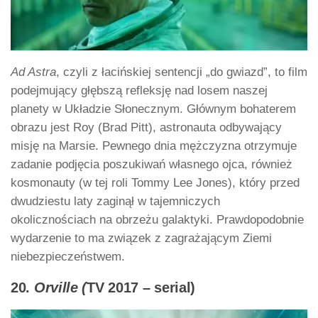
Ad Astra
, czyli z łacińskiej sentencji „do gwiazd”, to film
podejmujący głębszą refleksję nad losem naszej
planety w Układzie Słonecznym. Głównym bohaterem
obrazu jest Roy (Brad Pitt), astronauta odbywający
misję na Marsie. Pewnego dnia mężczyzna otrzymuje
zadanie podjęcia poszukiwań własnego ojca, również
kosmonauty (w tej roli Tommy Lee Jones), który przed
dwudziestu laty zaginął w tajemniczych
okolicznościach na obrzeżu galaktyki. Prawdopodobnie
wydarzenie to ma związek z zagrażającym Ziemi
niebezpieczeństwem.
20.
Orville (
TV 2017 – serial)