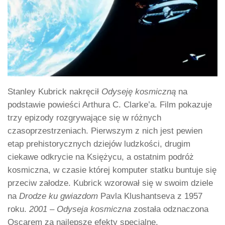
Stanley Kubrick nakręcił
Odyseję kosmiczną
na
podstawie powieści Arthura C. Clarke’a. Film pokazuje
trzy epizody rozgrywające się w różnych
czasoprzestrzeniach. Pierwszym z nich jest pewien
etap prehistorycznych dziejów ludzkości, drugim
ciekawe odkrycie na Księżycu, a ostatnim podróż
kosmiczna, w czasie której komputer statku buntuje się
przeciw załodze. Kubrick wzorował się w swoim dziele
na
Drodze ku gwiazdom
Pavla Klushantseva z 1957
roku.
2001 – Odyseja kosmiczna
została odznaczona
Oscarem za najlepsze efekty specjalne.