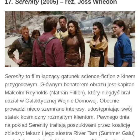
17.
Serenity
(2005) – reż. Joss Whedon
Serenity
to film łączący gatunek science-fiction z kinem
przygodowym. Głównym bohaterem obrazu jest kapitan
Malcolm Reynolds (Nathan Fillion), który niegdyś brał
udział w Galaktycznej Wojnie Domowej. Obecnie
prowadzi nieco szemrane interesy, udostępniając swój
statek kosmiczny rozmaitym klientom. Pewnego dnia
na pokład Serenity trafiają poszukiwani przez koalicję
zbiedzy: lekarz i jego siostra River Tam (Summer Galu)