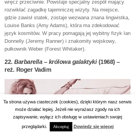
wręcz przeciwnie. Powstaje specjalny zespół mający
rozwikłać zagadkę tajemniczej wizyty. Na miejsce,
gdzie zawisł statek, zostaje wezwana znana lingwistka,
Louise Banks (Amy Adams), która ma zdekodować
język kosmitów. W pracy pomagają jej wybitny fizyk Ian
Donnelly (Jeremy Ranner) i znakomity wojskowy,
pułkownik Weber (Forest Whitaker).
22.
Barbarella – królowa galaktyki
(1968) –
reż. Roger Vadim
Ta strona używa ciasteczek (cookies), dzięki którym nasz serwis
może działać lepiej. Jeżeli nie wyrażasz zgody na ich
zapisywanie, wyłącz ich obsługę w ustawieniach swojej
przeglądarki.
Dowiedz się więcej
Akceptuj