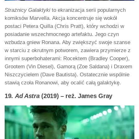
Strażnicy Galaktyki
to ekranizacja serii popularnych
komiksów Marvella. Akcja koncentruje się wokół
postaci Petera Quilla (Chris Pratt), który wchodzi w
posiadanie wszechmocnego artefaktu. Jego czyn
wzbudza gniew Ronana. Aby zwiększyć swoje szanse
w starciu z okrutnym potworem, zawiera przymierze z
innymi superbohaterami: Rocektem (Bradley Cooper),
Grootem (Vin Diesel), Gamorą (Zoe Saldana) i Draxem
Niszczycielem (Dave Bautista). Ostatecznie wspólnie
stawią czoła Ronanowi, aby ocalić całą galaktykę.
19.
Ad Astra
(2019) – reż. James Gray