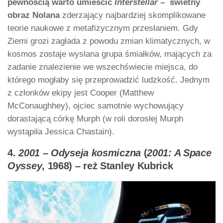
pewnością warto umieścić
Interstellar
– świetny
obraz Nolana
zderzający najbardziej skomplikowane
teorie naukowe z metafizycznym przesłaniem. Gdy
Ziemi grozi zagłada z powodu zmian klimatycznych, w
kosmos zostaje wysłana grupa śmiałków, mających za
zadanie znalezienie we wszechświecie miejsca, do
którego mogłaby się przeprowadzić ludzkość. Jednym
z członków ekipy jest Cooper (Matthew
McConaughhey), ojciec samotnie wychowujący
dorastającą córkę Murph (w roli dorosłej Murph
wystąpiła Jessica Chastain).
4.
2001 – Odyseja kosmiczna
(
2001: A Space
Oyssey
, 1968) – reż Stanley Kubrick