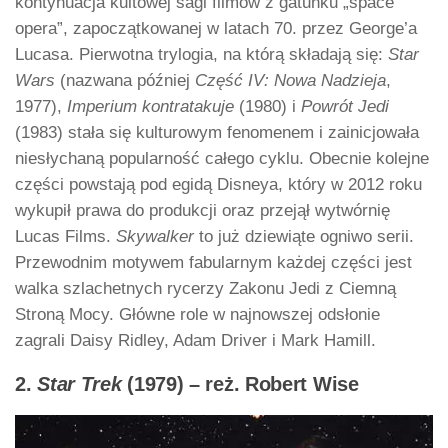
kontynuacja kultowej sagi filmów z gatunku „space
opera”, zapoczątkowanej w latach 70. przez George’a
Lucasa. Pierwotna trylogia, na którą składają się:
Star
Wars
(nazwana później
Część IV: Nowa Nadzieja
,
1977),
Imperium kontratakuje
(1980) i
Powrót Jedi
(1983) stała się kulturowym fenomenem i zainicjowała
niesłychaną popularność całego cyklu. Obecnie kolejne
części powstają pod egidą Disneya, który w 2012 roku
wykupił prawa do produkcji oraz przejął wytwórnię
Lucas Films.
Skywalker
to już dziewiąte ogniwo serii.
Przewodnim motywem fabularnym każdej części jest
walka szlachetnych rycerzy Zakonu Jedi z Ciemną
Stroną Mocy. Główne role w najnowszej odsłonie
zagrali Daisy Ridley, Adam Driver i Mark Hamill.
2.
Star Trek
(1979) – reż. Robert Wise