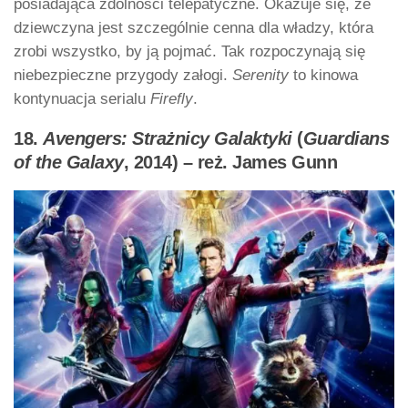
posiadająca zdolności telepatyczne. Okazuje się, że
dziewczyna jest szczególnie cenna dla władzy, która
zrobi wszystko, by ją pojmać. Tak rozpoczynają się
niebezpieczne przygody załogi.
Serenity
to kinowa
kontynuacja serialu
Firefly
.
18.
Avengers: Strażnicy Galaktyki
(
Guardians
of the Galaxy
, 2014) – reż. James Gunn