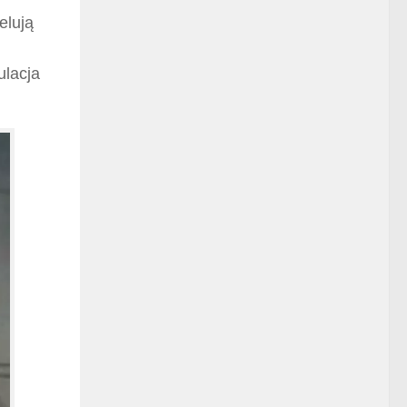
elują
ulacja