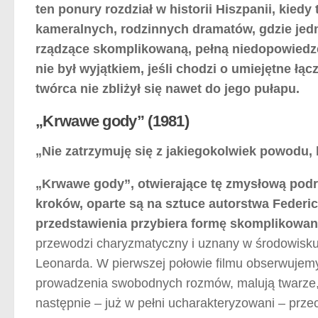
ten ponury rozdział w historii Hiszpanii, kied
kameralnych, rodzinnych dramatów, gdzie jed
rządzące skomplikowaną, pełną niedopowiedzeń
nie był wyjątkiem, jeśli chodzi o umiejętne łą
twórca nie zbliżył się nawet do jego pułapu.
„Krwawe gody” (1981)
„Nie zatrzymuję się z jakiegokolwiek powodu, 
„Krwawe gody”, otwierające tę zmysłową podr
kroków, oparte są na sztuce autorstwa Federic
przedstawienia przybiera formę skomplikowa
przewodzi charyzmatyczny i uznany w środowisk
Leonarda. W pierwszej połowie filmu obserwujemy
prowadzenia swobodnych rozmów, malują twarze, ub
następnie – już w pełni ucharakteryzowani – prze