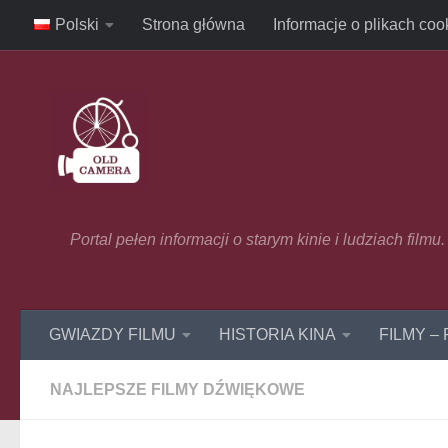
Polski
Strona główna
Informacje o plikach coo
Skip to content
Portal pełen informacji o starym kinie i ludziach film
GWIAZDY FILMU
HISTORIA KINA
FILMY –
NAJLEPSZE FILMY DŹWIĘKOWE