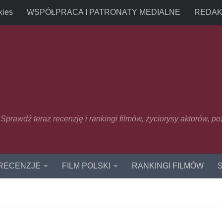
kies
WSPÓŁPRACA I PATRONATY MEDIALNE
REDAK
u. Sprawdź teraz recenzję i rankingi filmów, życiorysy aktorów, p
 RECENZJE
FILM POLSKI
RANKINGI FILMÓW