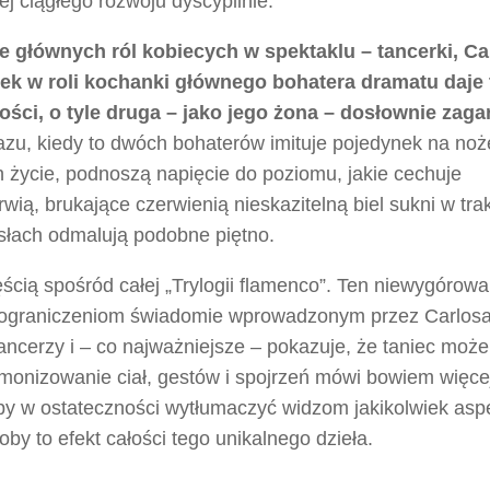
j ciągłego rozwoju dyscyplinie.
e głównych ról kobiecych w spektaklu – tancerki, C
ystek w roli kochanki głównego bohatera dramatu daje 
ści, o tyle druga – jako jego żona – dosłownie zaga
zu, kiedy to dwóch bohaterów imituje pojedynek na noż
życie, podnoszą napięcie do poziomu, jakie cechuje
krwią, brukające czerwienią nieskazitelną biel sukni w tra
słach odmalują podobne piętno.
ścią spośród całej „Trylogii flamenco”. Ten niewygórow
ęki ograniczeniom świadomie wprowadzonym przez Carlos
ncerzy i – co najważniejsze – pokazuje, że taniec może
monizowanie ciał, gestów i spojrzeń mówi bowiem więcej
łaby w ostateczności wytłumaczyć widzom jakikolwiek aspe
y to efekt całości tego unikalnego dzieła.