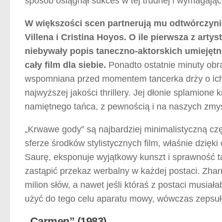
sposób osiągnął sukces w tej trudnej i wymagające
W większości scen partnerują mu odtwórczyni
Villena i Cristina Hoyos. O ile pierwsza z art
niebywały popis taneczno-aktorskich umiejętno
cały film dla siebie.
Ponadto ostatnie minuty obra
wspomniana przed momentem tancerka drży o ich 
najwyższej jakości thrillery. Jej dłonie splamione 
namiętnego tańca, z pewnością i na naszych zmy
„Krwawe gody” są najbardziej minimalistyczną czę
sferze środków stylistycznych film, właśnie dzi
Saurę, eksponuje wyjątkowy kunszt i sprawność ta
zastąpić przekaz werbalny w każdej postaci. Zhar
milion słów, a nawet jeśli któraś z postaci musia
użyć do tego celu aparatu mowy, wówczas zepsułob
„Carmen” (1983)