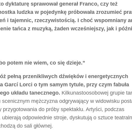
y to dyktaturę sprawował generał Franco, czy też
nostka ludzka w pojedynkę próbowała zrozumieć pra
 i tajemnic, rzeczywistością. I choć wspomniany ar
czenie tańca z muzyką, żaden wcześniejszy, jak i późn
bo potem nie wiem, co się dzieje.”
óż pełną przenikliwych dźwięków i energetycznych
a Garcí Lorci o tym samym tytule, przy czym fabuła
nego układu tanecznego.
Kilkunastoosobowej grupie ta
u scenicznym mężczyzna odgrywający w widowisku post
 przygotowania do próby spektaklu. Artyści, podczas
ierają odpowiednie stroje, dyskutują o sztuce teatraln
chodzą do sali głównej.