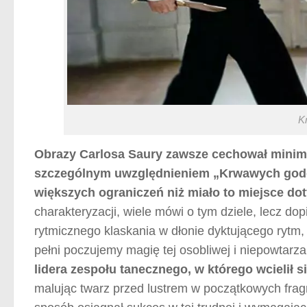
K
Obrazy Carlosa Saury zawsze cechował minima
szczególnym uwzględnieniem „Krwawych godów
większych ograniczeń niż miało to miejsce do
charakteryzacji, wiele mówi o tym dziele, lecz do
rytmicznego klaskania w dłonie dyktującego ryt
pełni poczujemy magię tej osobliwej i niepowtarza
lidera zespołu tanecznego, w którego wcielił s
malując twarz przed lustrem w początkowych fragm