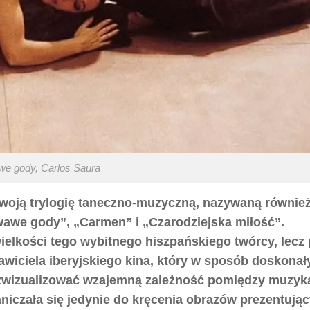
e gody, Carlos Saura
swoją trylogię taneczno-muzyczną, nazywaną równie
wawe gody”, „Carmen” i „Czarodziejska miłość”.
elkości tego wybitnego hiszpańskiego twórcy, lecz
wiciela iberyjskiego kina, który w sposób doskonały
ł zwizualizować wzajemną zależność pomiędzy muzyk
aniczała się jedynie do kręcenia obrazów prezentują