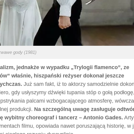
rwawe gody (1981)
lizm, jednakże w wypadku „Trylogii flamenco”, ze
” właśnie, hiszpański reżyser dokonał jeszcze
tychczas.
Już sam fakt, iż to aktorzy samodzielnie dokon
piero, gdy usłyszymy dźwięki tupania stóp o gołą podłogę
m, pstrykania palcami wzbogacającego atmosferę, wówcz
lnej produkcji.
Na szczególną uwagę zasługuje odtwór
ię wybitny choreograf i tancerz – Antonio Gades.
Arty
entach filmu, opowiada nawet poruszającą historię, w j