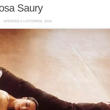
losa Saury
4
· UPDATED
4 LISTOPADA, 2024