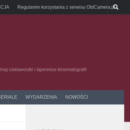
CJA
Regulamin korzystania z serwisu OldCamera.pl
oznaj ciekawostki i tajemnice kinematografii
SERIALE
WYDARZENIA
NOWOŚCI