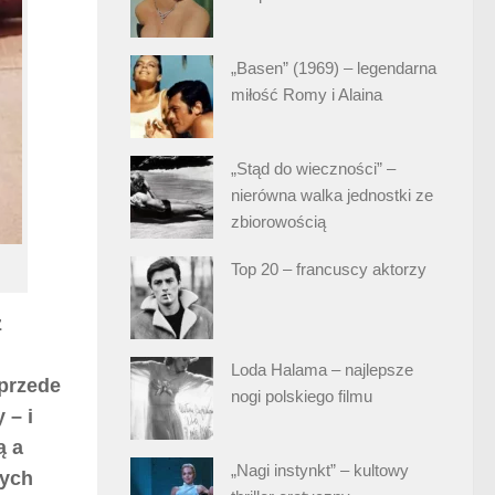
„Basen” (1969) – legendarna
miłość Romy i Alaina
„Stąd do wieczności” –
nierówna walka jednostki ze
zbiorowością
Top 20 – francuscy aktorzy
ż
Loda Halama – najlepsze
 przede
nogi polskiego filmu
 – i
ą a
„Nagi instynkt” – kultowy
cych