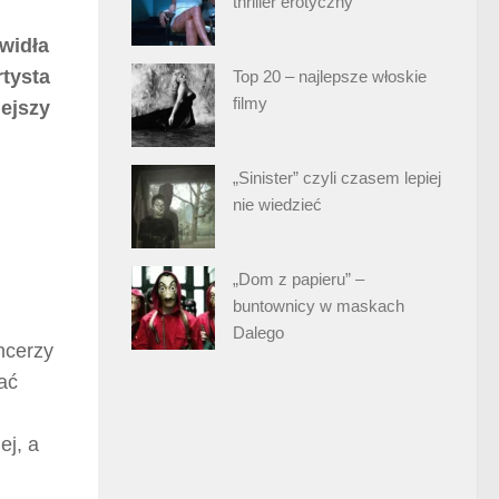
thriller erotyczny
widła
tysta
Top 20 – najlepsze włoskie
filmy
iejszy
„Sinister” czyli czasem lepiej
nie wiedzieć
„Dom z papieru” –
buntownicy w maskach
Dalego
ncerzy
ać
ej, a