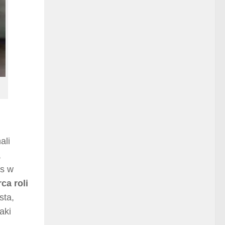
ali
,
as w
ca roli
sta,
aki