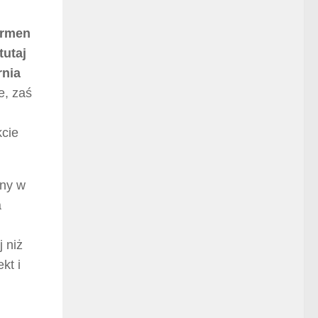
armen
tutaj
rnia
e, zaś
kcie
any w
a
 niż
kt i