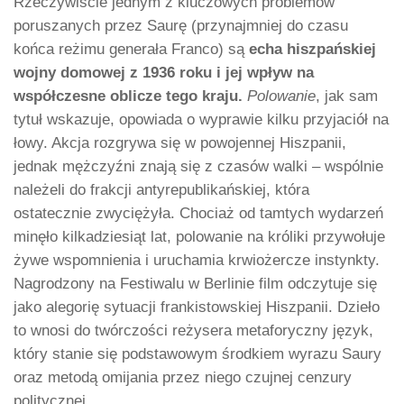
Rzeczywiście jednym z kluczowych problemów
poruszanych przez Saurę (przynajmniej do czasu
końca reżimu generała Franco) są
echa hiszpańskiej
wojny domowej z 1936 roku i jej wpływ na
współczesne oblicze tego kraju.
Polowanie
, jak sam
tytuł wskazuje, opowiada o wyprawie kilku przyjaciół na
łowy. Akcja rozgrywa się w powojennej Hiszpanii,
jednak mężczyźni znają się z czasów walki – wspólnie
należeli do frakcji antyrepublikańskiej, która
ostatecznie zwyciężyła. Chociaż od tamtych wydarzeń
minęło kilkadziesiąt lat, polowanie na króliki przywołuje
żywe wspomnienia i uruchamia krwiożercze instynkty.
Nagrodzony na Festiwalu w Berlinie film odczytuje się
jako alegorię sytuacji frankistowskiej Hiszpanii. Dzieło
to wnosi do twórczości reżysera metaforyczny język,
który stanie się podstawowym środkiem wyrazu Saury
oraz metodą omijania przez niego czujnej cenzury
politycznej.