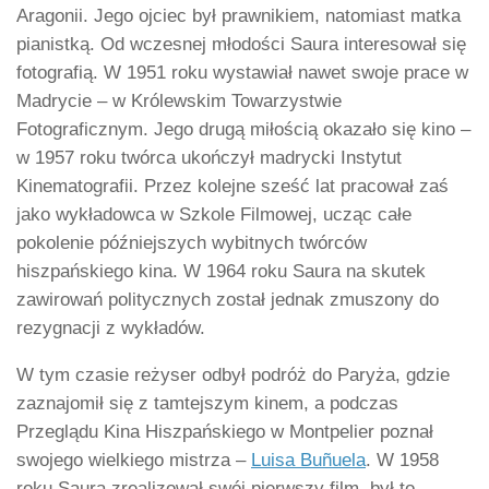
Aragonii. Jego ojciec był prawnikiem, natomiast matka
pianistką. Od wczesnej młodości Saura interesował się
fotografią. W 1951 roku wystawiał nawet swoje prace w
Madrycie – w Królewskim Towarzystwie
Fotograficznym. Jego drugą miłością okazało się kino –
w 1957 roku twórca ukończył madrycki Instytut
Kinematografii. Przez kolejne sześć lat pracował zaś
jako wykładowca w Szkole Filmowej, ucząc całe
pokolenie późniejszych wybitnych twórców
hiszpańskiego kina. W 1964 roku Saura na skutek
zawirowań politycznych został jednak zmuszony do
rezygnacji z wykładów.
W tym czasie reżyser odbył podróż do Paryża, gdzie
zaznajomił się z tamtejszym kinem, a podczas
Przeglądu Kina Hiszpańskiego w Montpelier poznał
swojego wielkiego mistrza –
Luisa Buñuela
. W 1958
roku Saura zrealizował swój pierwszy film, był to