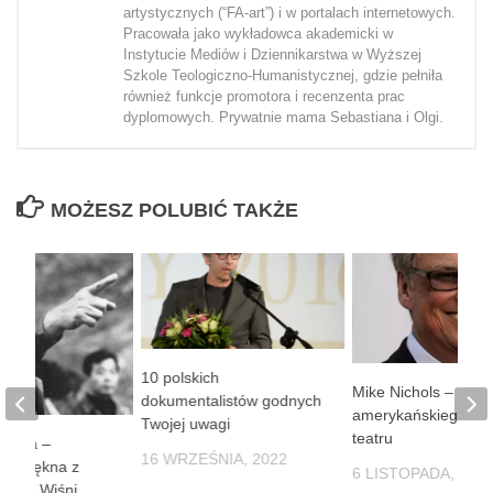
artystycznych (“FA-art”) i w portalach internetowych.
Pracowała jako wykładowca akademicki w
Instytucie Mediów i Dziennikarstwa w Wyższej
Szkole Teologiczno-Humanistycznej, gdzie pełniła
również funkcje promotora i recenzenta prac
dyplomowych. Prywatnie mama Sebastiana i Olgi.
MOŻESZ POLUBIĆ TAKŻE
10 polskich
Mike Nichols – geni
dokumentalistów godnych
amerykańskiego kina
Twojej uwagi
teatru
osawa –
16 WRZEŚNIA, 2022
cz piękna z
6 LISTOPADA, 201
nącej Wiśni