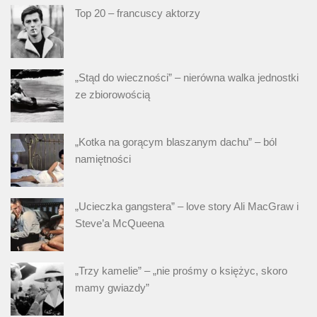
Top 20 – francuscy aktorzy
„Stąd do wieczności” – nierówna walka jednostki
ze zbiorowością
„Kotka na gorącym blaszanym dachu” – ból
namiętności
„Ucieczka gangstera” – love story Ali MacGraw i
Steve’a McQueena
„Trzy kamelie” – „nie prośmy o księżyc, skoro
mamy gwiazdy”