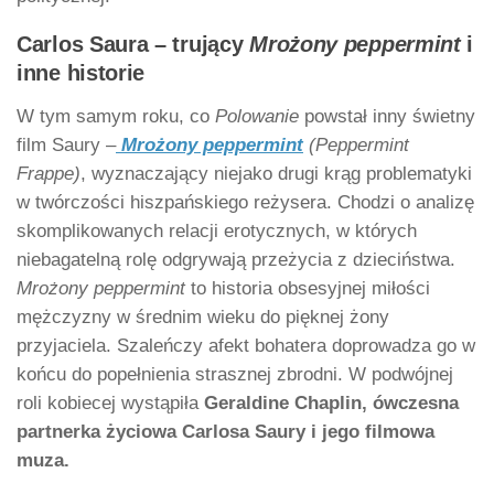
Carlos Saura – trujący
Mrożony peppermint
i
inne historie
W tym samym roku, co
Polowanie
powstał inny świetny
film Saury –
Mrożony peppermint
(Peppermint
Frappe)
, wyznaczający niejako drugi krąg problematyki
w twórczości hiszpańskiego reżysera. Chodzi o analizę
skomplikowanych relacji erotycznych, w których
niebagatelną rolę odgrywają przeżycia z dzieciństwa.
Mrożony
peppermint
to historia obsesyjnej miłości
mężczyzny w średnim wieku do pięknej żony
przyjaciela. Szaleńczy afekt bohatera doprowadza go w
końcu do popełnienia strasznej zbrodni. W podwójnej
roli kobiecej wystąpiła
Geraldine Chaplin, ówczesna
partnerka życiowa Carlosa Saury i jego filmowa
muza.