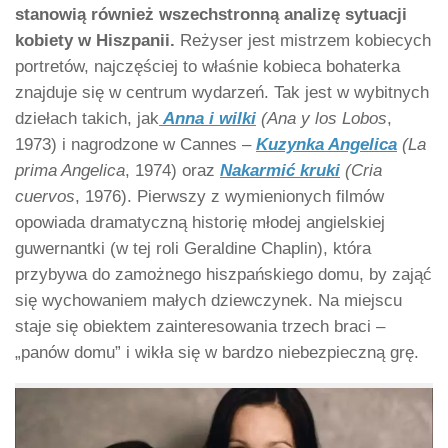
stanowią również wszechstronną analizę sytuacji
kobiety w Hiszpanii.
Reżyser jest mistrzem kobiecych
portretów, najczęściej to właśnie kobieca bohaterka
znajduje się w centrum wydarzeń. Tak jest w wybitnych
dziełach takich, jak
Anna i wilki
(Ana y los Lobos
,
1973) i nagrodzone w Cannes –
Kuzynka Angelica
(La
prima Angelica
, 1974) oraz
Nakarmić kruki
(Cria
cuervos
, 1976). Pierwszy z wymienionych filmów
opowiada dramatyczną historię młodej angielskiej
guwernantki (w tej roli Geraldine Chaplin), która
przybywa do zamożnego hiszpańskiego domu, by zająć
się wychowaniem małych dziewczynek. Na miejscu
staje się obiektem zainteresowania trzech braci –
„panów domu” i wikła się w bardzo niebezpieczną grę.