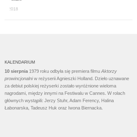
NIA, 2018
KALENDARIUM
10 sierpnia
1979 roku odbyła się premiera filmu
Aktorzy
prowincjonalni
w reżyserii Agnieszki Holland. Dzieło uznawane
za debiut polskiej reżyserki zostało wyróżnione wieloma
nagrodami, między innymi na Festiwalu w Cannes. W rolach
głównych wystąpili: Jerzy Stuhr, Adam Ferency, Halina
Łabonarska, Tadeusz Huk oraz Iwona Biernacka.