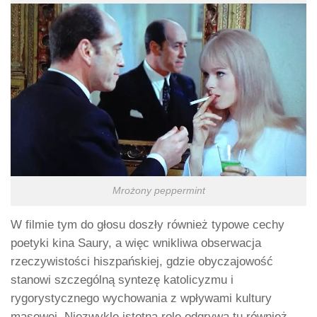
Mrożony peppermint
W filmie tym do głosu doszły również typowe cechy
poetyki kina Saury, a więc wnikliwa obserwacja
rzeczywistości hiszpańskiej, gdzie obyczajowość
stanowi szczególną syntezę katolicyzmu i
rygorystycznego wychowania z wpływami kultury
masowej. Niezwykle istotną rolę odgrywa tu również