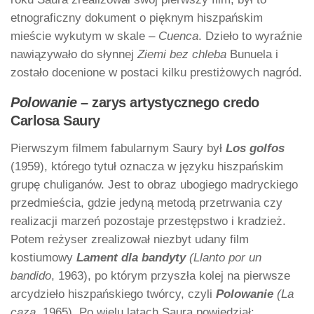
etnograficzny dokument o pięknym hiszpańskim
mieście wykutym w skale –
Cuenca
. Dzieło to wyraźnie
nawiązywało do słynnej
Ziemi bez chleba
Bunuela i
zostało docenione w postaci kilku prestiżowych nagród.
Polowanie
– zarys artystycznego credo
Carlosa Saury
Pierwszym filmem fabularnym Saury był
Los golfos
(1959), którego tytuł oznacza w języku hiszpańskim
grupę chuliganów. Jest to obraz ubogiego madryckiego
przedmieścia, gdzie jedyną metodą przetrwania czy
realizacji marzeń pozostaje przestępstwo i kradzież.
Potem reżyser zrealizował niezbyt udany film
kostiumowy
Lament dla
bandyty
(Llanto por un
bandido
, 1963), po którym przyszła kolej na pierwsze
arcydzieło hiszpańskiego twórcy, czyli
Polowanie
(La
caza
, 1965). Po wielu latach Saura powiedział: