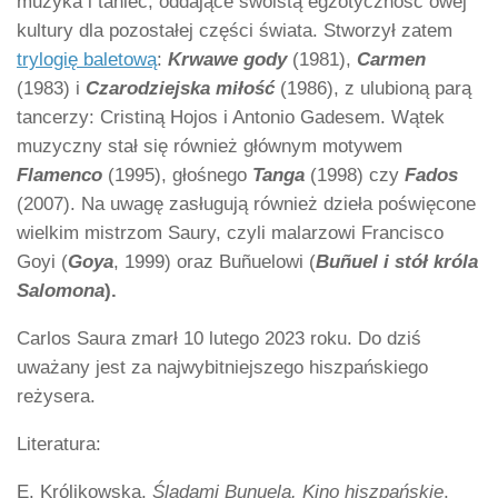
muzyka i taniec, oddające swoistą egzotyczność owej
kultury dla pozostałej części świata. Stworzył zatem
trylogię baletową
:
Krwawe gody
(1981),
Carmen
(1983) i
Czarodziejska miłość
(1986), z ulubioną parą
tancerzy: Cristiną Hojos i Antonio Gadesem. Wątek
muzyczny stał się również głównym motywem
Flamenco
(1995), głośnego
Tanga
(1998) czy
Fados
(2007). Na uwagę zasługują również dzieła poświęcone
wielkim mistrzom Saury, czyli malarzowi Francisco
Goyi (
Goya
, 1999) oraz Buñuelowi (
Buñuel i stół
króla
Salomona
).
Carlos Saura zmarł 10 lutego 2023 roku. Do dziś
uważany jest za najwybitniejszego hiszpańskiego
reżysera.
Literatura:
E. Królikowska,
Śladami Bunuela. Kino hiszpańskie
,