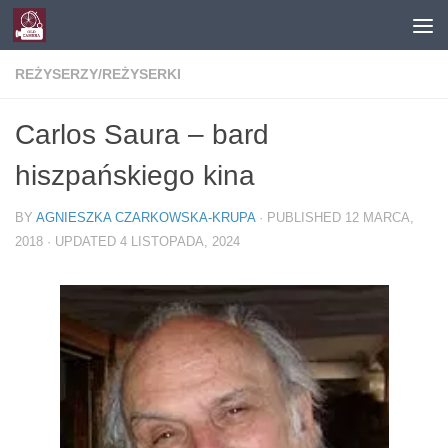
Skip to content
REŻYSERZY/REŻYSERKI
Carlos Saura – bard
hiszpańskiego kina
BY
AGNIESZKA CZARKOWSKA-KRUPA
· PUBLISHED
12 MARCA,
2018
· UPDATED
4 LISTOPADA, 2024