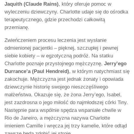
Jaquith (Claude Rains)
, który oferuje pomoc w
wyleczeniu dziewczyny. Charlotte udaje się do ośrodka
terapeutycznego, gdzie przechodzi całkowitą
przemianę.
Zwieńczeniem procesu leczenia jest wysłanie
odmienionej pacjentki – pięknej, szczupłej i pewnej
siebie kobiety – w egzotyczną podróż. Na statku
Charlotte poznaje przystojnego mężczyznę,
Jerry’ego
Durrance’a (Paul Hendreid)
, w którym natychmiast się
zakochuje. Mężczyzna jest jednak żonaty i opowiada
dziewczynie historię swojego nieszczęśliwego
małżeństwa. Okazuje się, że żona Jerry’ego, Isabel,
jest zazdrosna o jego miłość do najmłodszej córki Tiny.
Następnie para wspólnie spędza wspaniałe chwile w
Rio de Janeiro, a mężczyzna nazywa Charlotte
imieniem Camille i wręcza jej trzy kamelie, które odtąd
zawsze będą zdobić jej stroje.