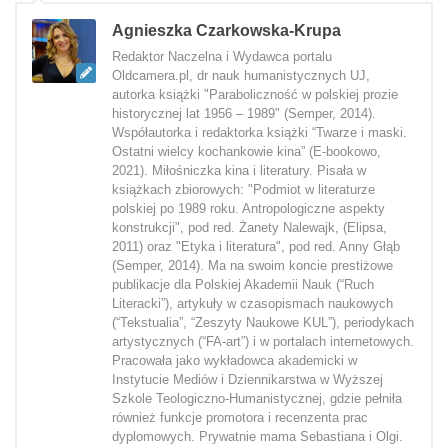
Agnieszka Czarkowska-Krupa
Redaktor Naczelna i Wydawca portalu
Oldcamera.pl, dr nauk humanistycznych UJ,
autorka książki "Paraboliczność w polskiej prozie
historycznej lat 1956 – 1989" (Semper, 2014).
Współautorka i redaktorka książki “Twarze i maski.
Ostatni wielcy kochankowie kina” (E-bookowo,
2021). Miłośniczka kina i literatury. Pisała w
książkach zbiorowych: "Podmiot w literaturze
polskiej po 1989 roku. Antropologiczne aspekty
konstrukcji", pod red. Żanety Nalewajk, (Elipsa,
2011) oraz "Etyka i literatura", pod red. Anny Głąb
(Semper, 2014). Ma na swoim koncie prestiżowe
publikacje dla Polskiej Akademii Nauk (“Ruch
Literacki”), artykuły w czasopismach naukowych
(“Tekstualia”, “Zeszyty Naukowe KUL”), periodykach
artystycznych (“FA-art”) i w portalach internetowych.
Pracowała jako wykładowca akademicki w
Instytucie Mediów i Dziennikarstwa w Wyższej
Szkole Teologiczno-Humanistycznej, gdzie pełniła
również funkcje promotora i recenzenta prac
dyplomowych. Prywatnie mama Sebastiana i Olgi.