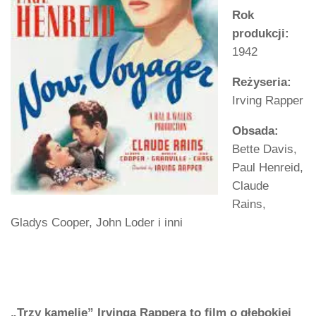
Rok
produkcji:
1942
Reżyseria:
Irving Rapper
Obsada:
Bette Davis,
Paul Henreid,
Claude
Rains,
Gladys Cooper, John Loder i inni
„Trzy kamelie” Irvinga Rappera to film o głębokiej