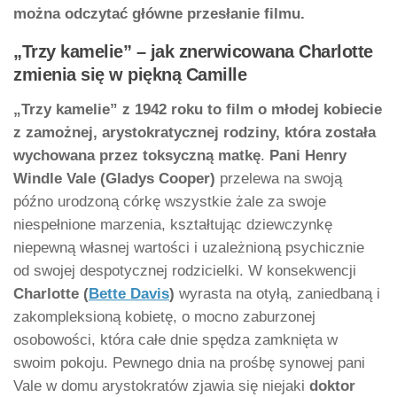
można odczytać główne przesłanie filmu.
„Trzy kamelie” – jak znerwicowana Charlotte
zmienia się w piękną Camille
„Trzy kamelie” z 1942 roku to film o młodej kobiecie
z zamożnej, arystokratycznej rodziny, która została
wychowana przez toksyczną matkę
.
Pani Henry
Windle Vale (Gladys Cooper)
przelewa na swoją
późno urodzoną córkę wszystkie żale za swoje
niespełnione marzenia, kształtując dziewczynkę
niepewną własnej wartości i uzależnioną psychicznie
od swojej despotycznej rodzicielki. W konsekwencji
Charlotte (
Bette Davis
)
wyrasta na otyłą, zaniedbaną i
zakompleksioną kobietę, o mocno zaburzonej
osobowości, która całe dnie spędza zamknięta w
swoim pokoju. Pewnego dnia na prośbę synowej pani
Vale w domu arystokratów zjawia się niejaki
doktor