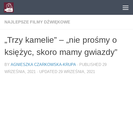
Skip to content
NAJLEPSZE FILMY DŹWIĘKOWE
„Trzy kamelie” – „nie prośmy o
księżyc, skoro mamy gwiazdy”
BY
AGNIESZKA CZARKOWSKA-KRUPA
· PUBLISHED
29
WRZEŚNIA, 2021
· UPDATED
29 WRZEŚNIA, 2021