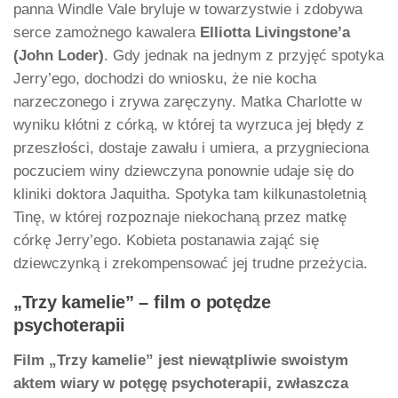
panna Windle Vale bryluje w towarzystwie i zdobywa
serce zamożnego kawalera
Elliotta Livingstone’a
(John Loder)
. Gdy jednak na jednym z przyjęć spotyka
Jerry’ego, dochodzi do wniosku, że nie kocha
narzeczonego i zrywa zaręczyny. Matka Charlotte w
wyniku kłótni z córką, w której ta wyrzuca jej błędy z
przeszłości, dostaje zawału i umiera, a przygnieciona
poczuciem winy dziewczyna ponownie udaje się do
kliniki doktora Jaquitha. Spotyka tam kilkunastoletnią
Tinę, w której rozpoznaje niekochaną przez matkę
córkę Jerry’ego. Kobieta postanawia zająć się
dziewczynką i zrekompensować jej trudne przeżycia.
„Trzy kamelie” – film o potędze
psychoterapii
Film „Trzy kamelie” jest niewątpliwie swoistym
aktem wiary w potęgę psychoterapii, zwłaszcza