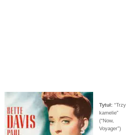
Tytuł:
“Trzy
kamelie”
(“Now,
Voyager”)