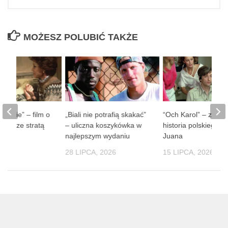
MOŻESZ POLUBIĆ TAKŻE
 ludzie” – film o
„Biali nie potrafią skakać”
“Och Karol” – zaba
obie ze stratą
– uliczna koszykówka w
historia polskiego D
soby
najlepszym wydaniu
Juana
 2026
28 LIPCA, 2026
15 LIPCA, 2026