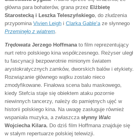
główna para bohaterów, grana przez
Elżbietę
Starostecką i Leszka Teleszyńskiego
, do złudzenia
przypomina
Vivien Leigh
i
Clarka Gable’a
ze słynnego
Przeminęło z wiatrem
.
Trędowata
Jerzego Hoffmana
to film reprezentujący
nurt retro polskiego kina współczesnego. Reżyser uległ
tu fascynacji bezpowrotnie minionym światem
arystokratycznych zamków, dworskich balów i etykiety.
Rozwiązanie głównego wątku zostało nieco
zmodyfikowane. Finałowa scena balu maskowego,
kiedy Stefcia staje się obiektem ataku pozornie
niewinnych tancerzy, należy do pamiętnych ujęć w
historii polskiego kina. Na uwagę zasługuje również
wspaniała muzyka, a zwłaszcza
słynny
Walc
Wojciecha Kilara.
Do dziś film Hoffmana znajduje się
w stałym repertuarze polskiej telewizji.