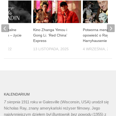
umentalne
Kino Zhanga Yimou i
Potworna menażeri
ladin – życie
Gong Li. ‘Red China’
opowieść o Rayu
iecka
Express
Harryhausenie
, 2022
13 LISTOPADA, 2025
4 WRZEŚNIA, 2024
KALENDARIUM
7 sierpnia
1911 roku w Galesville (Wisconsin, USA) urodził się
Nicholas Ray, znany amerykański reżyser filmowy. Jego
najsłynniejszym dziełem był
Buntownik bez
powodu
(1955) z