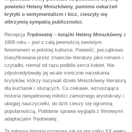
powieści Heleny Mniszkówny, pomimo oskarżeń
krytyki o sentymentalizm i kicz, cieszyły się
olbrzymią sympatią publiczności.
Recepcja
Trędowatej
–
książki Heleny Mniszkówny
z
1909 roku – jest z całą pewnością swoistym
fenomenem w polskiej kulturze. Powieść, początkowo
klasyfikowana przez znawców literatury jako romans i
czytadło, niemal od razu podbiła serca kobiet. Nie
zdyskredytowały jej wcale ironiczne narzekania
krytyków, którzy nazywali dzieło Mniszkówny literaturą
dla kucharek i służących. Co ciekawe, wzruszająca
historia niespełnionej miłości zamożnego arystokraty i
ubogiej nauczycielki, do dziś cieszy się ogromną
popularnością. Podobnie sprawa wygląda z filmowymi
adaptacjami
Trędowatej
.
Ta miłosna historia rozgrywa się na początku XX wieku.