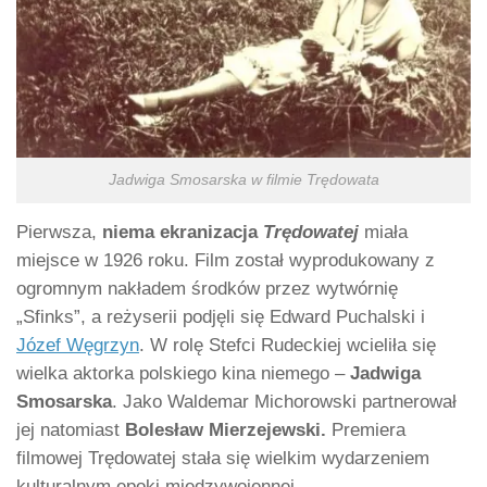
Jadwiga Smosarska w filmie Trędowata
Pierwsza,
niema ekranizacja
Trędowatej
miała
miejsce w 1926 roku. Film został wyprodukowany z
ogromnym nakładem środków przez wytwórnię
„Sfinks”, a reżyserii podjęli się Edward Puchalski i
Józef Węgrzyn
. W rolę Stefci Rudeckiej wcieliła się
wielka aktorka polskiego kina niemego –
Jadwiga
Smosarska
. Jako Waldemar Michorowski partnerował
jej natomiast
Bolesław Mierzejewski.
Premiera
filmowej Trędowatej stała się wielkim wydarzeniem
kulturalnym epoki międzywojennej.