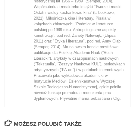
historycznej lat 1956 – 1989" (Semper, 2014).
Współautorka i redaktorka książki “Twarze i maski.
Ostatni wielcy kochankowie kina” (E-bookowo,
2021). Miłośniczka kina i literatury. Pisała w
książkach zbiorowych: "Podmiot w literaturze
polskiej po 1989 roku. Antropologiczne aspekty
konstrukcji", pod red. Żanety Nalewajk, (Elipsa,
2011) oraz "Etyka i literatura", pod red. Anny Głąb
(Semper, 2014). Ma na swoim koncie prestiżowe
publikacje dla Polskiej Akademii Nauk (“Ruch
Literacki”), artykuły w czasopismach naukowych
(“Tekstualia”, “Zeszyty Naukowe KUL”), periodykach
artystycznych (“FA-art”) i w portalach internetowych.
Pracowała jako wykładowca akademicki w
Instytucie Mediów i Dziennikarstwa w Wyższej
Szkole Teologiczno-Humanistycznej, gdzie pełniła
również funkcje promotora i recenzenta prac
dyplomowych. Prywatnie mama Sebastiana i Olgi.
MOŻESZ POLUBIĆ TAKŻE