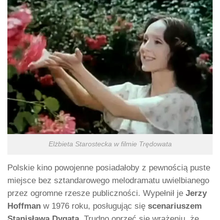
Elżbieta Starostecka w filmie Trędowata
Polskie kino powojenne posiadałoby z pewnością puste
miejsce bez sztandarowego melodramatu uwielbianego
przez ogromne rzesze publiczności. Wypełnił je
Jerzy
Hoffman
w 1976 roku, posługując się
scenariuszem
Stanisława Dygata.
Trudno oprzeć się wrażeniu, że