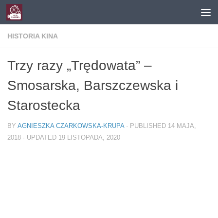
Skip to content
HISTORIA KINA
Trzy razy „Trędowata” –
Smosarska, Barszczewska i
Starostecka
BY
AGNIESZKA CZARKOWSKA-KRUPA
· PUBLISHED
14 MAJA,
2018
· UPDATED
19 LISTOPADA, 2020