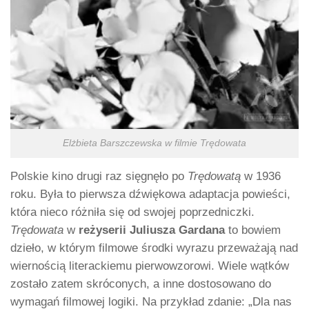
Elżbieta Barszczewska w filmie Trędowata
Polskie kino drugi raz sięgnęło po
Trędowatą
w 1936
roku. Była to pierwsza dźwiękowa adaptacja powieści,
która nieco różniła się od swojej poprzedniczki.
Trędowata
w
reżyserii Juliusza Gardana
to bowiem
dzieło, w którym filmowe środki wyrazu przeważają nad
wiernością literackiemu pierwowzorowi. Wiele wątków
zostało zatem skróconych, a inne dostosowano do
wymagań filmowej logiki. Na przykład zdanie: „Dla nas