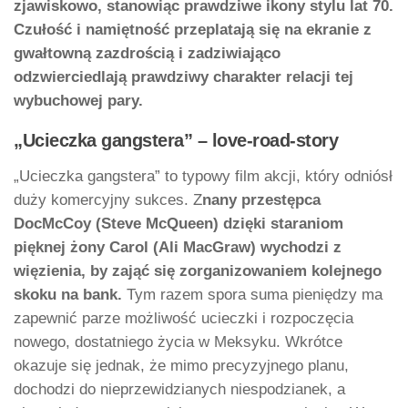
zjawiskowo, stanowiąc prawdziwe ikony stylu lat 70.
Czułość i namiętność przeplatają się na ekranie z
gwałtowną zazdrością i zadziwiająco
odzwierciedlają prawdziwy charakter relacji tej
wybuchowej pary.
„Ucieczka gangstera” – love-road-story
„Ucieczka gangstera” to typowy film akcji, który odniósł
duży komercyjny sukces. Z
nany przestępca
DocMcCoy (Steve McQueen) dzięki staraniom
pięknej żony Carol (Ali MacGraw) wychodzi z
więzienia, by zająć się zorganizowaniem kolejnego
skoku na bank.
Tym razem spora suma pieniędzy ma
zapewnić parze możliwość ucieczki i rozpoczęcia
nowego, dostatniego życia w Meksyku. Wkrótce
okazuje się jednak, że mimo precyzyjnego planu,
dochodzi do nieprzewidzianych niespodzianek, a