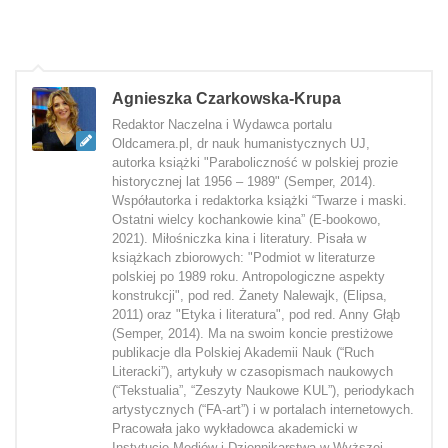
Agnieszka Czarkowska-Krupa
Redaktor Naczelna i Wydawca portalu
Oldcamera.pl, dr nauk humanistycznych UJ,
autorka książki "Paraboliczność w polskiej prozie
historycznej lat 1956 – 1989" (Semper, 2014).
Współautorka i redaktorka książki “Twarze i maski.
Ostatni wielcy kochankowie kina” (E-bookowo,
2021). Miłośniczka kina i literatury. Pisała w
książkach zbiorowych: "Podmiot w literaturze
polskiej po 1989 roku. Antropologiczne aspekty
konstrukcji", pod red. Żanety Nalewajk, (Elipsa,
2011) oraz "Etyka i literatura", pod red. Anny Głąb
(Semper, 2014). Ma na swoim koncie prestiżowe
publikacje dla Polskiej Akademii Nauk (“Ruch
Literacki”), artykuły w czasopismach naukowych
(“Tekstualia”, “Zeszyty Naukowe KUL”), periodykach
artystycznych (“FA-art”) i w portalach internetowych.
Pracowała jako wykładowca akademicki w
Instytucie Mediów i Dziennikarstwa w Wyższej