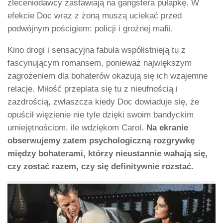
zleceniodawcy zastawiają na gangstera pułapkę. W
efekcie Doc wraz z żoną muszą uciekać przed
podwójnym pościgiem: policji i groźnej mafii.
Kino drogi i sensacyjna fabuła współistnieją tu z
fascynującym romansem, ponieważ największym
zagrożeniem dla bohaterów okazują się ich wzajemne
relacje. Miłość przeplata się tu z nieufnością i
zazdrością, zwłaszcza kiedy Doc dowiaduje się, że
opuścił więzienie nie tyle dzięki swoim bandyckim
umiejętnościom, ile wdziękom Carol.
Na ekranie
obserwujemy zatem psychologiczną rozgrywkę
między bohaterami, którzy nieustannie wahają się,
czy zostać razem, czy się definitywnie rozstać.