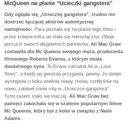
McQueen na planie “Ucieczki gangstera”
Gdy ogląda się „Ucieczkę gangstera”, trudno nie
dostrzec łączącej aktorów autentycznej
namiętnośc
i. Para poznała się na planie tego filmu i
przez kolejne kilka lat stała się nierozłączna. Oboje
porzucili swoich długoletnich partnerów.
Ali Mac Graw
zostawiła dla Mc Queena swojego męża, producenta
filmowego Roberta Evansa, z którym miała
dwuletniego syna.
To Evans zatrudnił Ali w „Love
Story”, a kiedy jej gwiazda przygasła, pewny, że dzięki
występowi u boku wielkiej sławy znowu rozbłyśnie na
nowo, załatwił żonie rolę w „Ucieczce gangstera”.
Tymczasem stało się inaczej.
Ali Mac Graw bez
pamięci zakochała się w szalenie popularnym Steve
Mc Queenie, który był z kolei w związku z Neile
Adams.