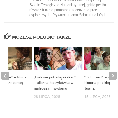
Szkole Teologiczno-Humanistycznej, gdzie pełniła
również funkcje promotora i recenzenta prac
dyplomowych. Prywatnie mama Sebastiana i Olgi.
MOŻESZ POLUBIĆ TAKŻE
 ludzie” – film o
„Biali nie potrafią skakać”
“Och Karol” – zaba
obie ze stratą
– uliczna koszykówka w
historia polskiego D
soby
najlepszym wydaniu
Juana
 2026
28 LIPCA, 2026
15 LIPCA, 2026