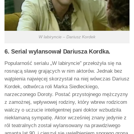
W labiryncie – Dariusz Kordek
6. Serial wylansował Dariusza Kordka.
Popularność serialu „W labiryncie” przełożyła się na
rosnącą sławę grających w nim aktorów. Jednak bez
wątpienia najwięcej skorzystał na niej wówczas Dariusz
Kordek, odtwórca roli Marka Siedleckiego,
narzeczonego Doroty. Postać przystojnego mężczyzny
z zamożnej, wpływowej rodziny, który wbrew rodzicom
walczy o uczucie inteligentnej pani doktor wzbudziła
niekłamaną sympatię. Aktor wcześniej znany jedynie z
ról teatralnych został wylansowany na prawdziwego
amanta lat 90. i cieszył się uwielbieniem sporego grona