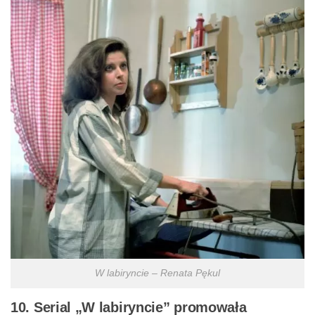
W labiryncie – Renata Pękul
10. Serial „W labiryncie” promowała