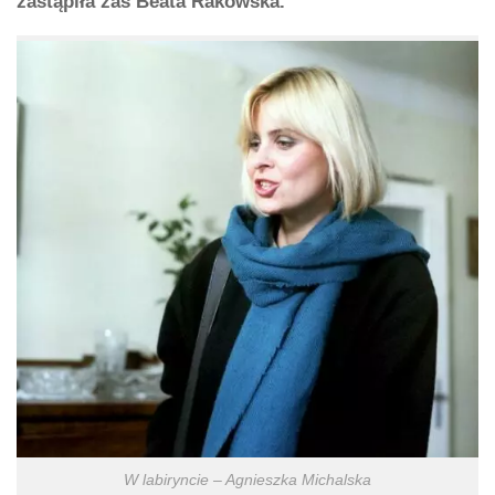
zastąpiła zaś Beata Rakowska.
W labiryncie – Agnieszka Michalska