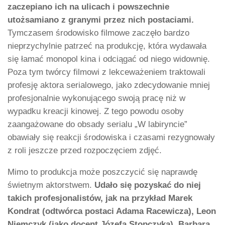
zaczepiano ich na ulicach i powszechnie
utożsamiano z granymi przez nich postaciami.
Tymczasem środowisko filmowe zaczęło bardzo
nieprzychylnie patrzeć na produkcję, która wydawała
się łamać monopol kina i odciągać od niego widownię.
Poza tym twórcy filmowi z lekceważeniem traktowali
profesję aktora serialowego, jako zdecydowanie mniej
profesjonalnie wykonującego swoją pracę niż w
wypadku kreacji kinowej. Z tego powodu osoby
zaangażowane do obsady serialu „W labiryncie”
obawiały się reakcji środowiska i czasami rezygnowały
z roli jeszcze przed rozpoczęciem zdjęć.
Mimo to produkcja może poszczycić się naprawdę
świetnym aktorstwem.
Udało się pozyskać do niej
takich profesjonalistów, jak na przykład Marek
Kondrat (odtwórca postaci Adama Racewicza), Leon
Niemczyk (jako docent Józefa Stopczyka), Barbara