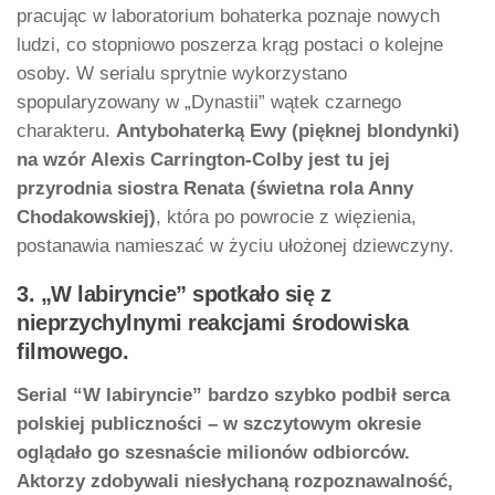
pracując w laboratorium bohaterka poznaje nowych
ludzi, co stopniowo poszerza krąg postaci o kolejne
osoby. W serialu sprytnie wykorzystano
spopularyzowany w „Dynastii” wątek czarnego
charakteru.
Antybohaterką Ewy (pięknej blondynki)
na wzór Alexis Carrington-Colby jest tu jej
przyrodnia siostra Renata (świetna rola Anny
Chodakowskiej)
, która po powrocie z więzienia,
postanawia namieszać w życiu ułożonej dziewczyny.
3. „W labiryncie” spotkało się z
nieprzychylnymi reakcjami środowiska
filmowego.
Serial “W labiryncie” bardzo szybko podbił serca
polskiej publiczności – w szczytowym okresie
oglądało go szesnaście milionów odbiorców.
Aktorzy zdobywali niesłychaną rozpoznawalność,