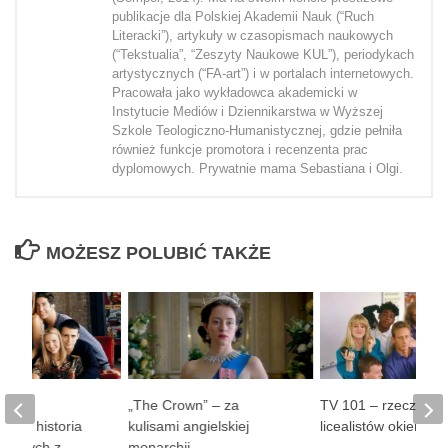
publikacje dla Polskiej Akademii Nauk (“Ruch
Literacki”), artykuły w czasopismach naukowych
(“Tekstualia”, “Zeszyty Naukowe KUL”), periodykach
artystycznych (“FA-art”) i w portalach internetowych.
Pracowała jako wykładowca akademicki w
Instytucie Mediów i Dziennikarstwa w Wyższej
Szkole Teologiczno-Humanistycznej, gdzie pełniła
również funkcje promotora i recenzenta prac
dyplomowych. Prywatnie mama Sebastiana i Olgi.
MOŻESZ POLUBIĆ TAKŻE
le” –
„The Crown” – za
TV 101 – rzeczywis
iana historia
kulisami angielskiej
licealistów okiem k
najomych z
monarchii