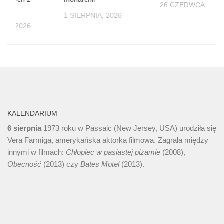
26 CZERWCA, 202
orku
1 SIERPNIA, 2026
NIA, 2026
KALENDARIUM
6 sierpnia
1973 roku w Passaic (New Jersey, USA) urodziła się
Vera Farmiga, amerykańska aktorka filmowa. Zagrała między
innymi w filmach:
Chłopiec w pasiastej piżamie
(2008),
Obecność
(2013) czy
Bates Motel
(2013).