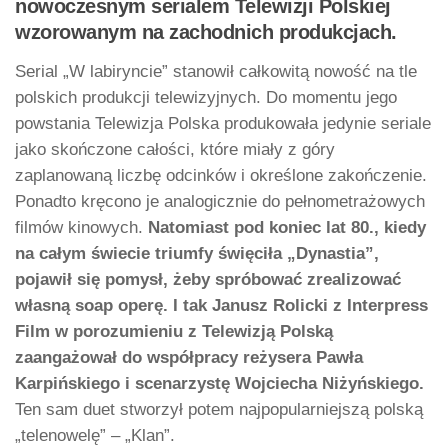
nowoczesnym serialem Telewizji Polskiej
wzorowanym na zachodnich produkcjach.
Serial „W labiryncie” stanowił całkowitą nowość na tle
polskich produkcji telewizyjnych. Do momentu jego
powstania Telewizja Polska produkowała jedynie seriale
jako skończone całości, które miały z góry
zaplanowaną liczbę odcinków i określone zakończenie.
Ponadto kręcono je analogicznie do pełnometrażowych
filmów kinowych.
Natomiast pod koniec lat 80., kiedy
na całym świecie triumfy święciła „Dynastia”,
pojawił się pomysł, żeby spróbować zrealizować
własną soap operę. I tak Janusz Rolicki z Interpress
Film w porozumieniu z Telewizją Polską
zaangażował do współpracy reżysera Pawła
Karpińskiego i scenarzystę Wojciecha Niżyńskiego.
Ten sam duet stworzył potem najpopularniejszą polską
„telenowelę” – „Klan”.