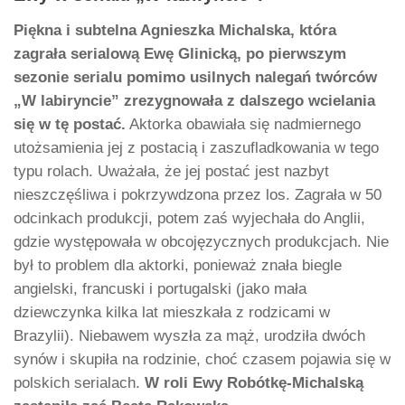
Piękna i subtelna Agnieszka Michalska, która
zagrała serialową Ewę Glinicką, po pierwszym
sezonie serialu pomimo usilnych nalegań twórców
„W labiryncie” zrezygnowała z dalszego wcielania
się w tę postać.
Aktorka obawiała się nadmiernego
utożsamienia jej z postacią i zaszufladkowania w tego
typu rolach. Uważała, że jej postać jest nazbyt
nieszczęśliwa i pokrzywdzona przez los. Zagrała w 50
odcinkach produkcji, potem zaś wyjechała do Anglii,
gdzie występowała w obcojęzycznych produkcjach. Nie
był to problem dla aktorki, ponieważ znała biegle
angielski, francuski i portugalski (jako mała
dziewczynka kilka lat mieszkała z rodzicami w
Brazylii). Niebawem wyszła za mąż, urodziła dwóch
synów i skupiła na rodzinie, choć czasem pojawia się w
polskich serialach.
W roli Ewy Robótkę-Michalską