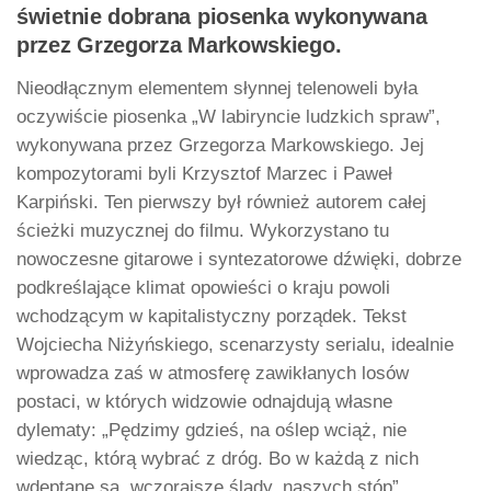
świetnie dobrana piosenka wykonywana
przez Grzegorza Markowskiego.
Nieodłącznym elementem słynnej telenoweli była
oczywiście piosenka „W labiryncie ludzkich spraw”,
wykonywana przez Grzegorza Markowskiego. Jej
kompozytorami byli Krzysztof Marzec i Paweł
Karpiński. Ten pierwszy był również autorem całej
ścieżki muzycznej do filmu. Wykorzystano tu
nowoczesne gitarowe i syntezatorowe dźwięki, dobrze
podkreślające klimat opowieści o kraju powoli
wchodzącym w kapitalistyczny porządek. Tekst
Wojciecha Niżyńskiego, scenarzysty serialu, idealnie
wprowadza zaś w atmosferę zawikłanych losów
postaci, w których widzowie odnajdują własne
dylematy: „Pędzimy gdzieś, na oślep wciąż, nie
wiedząc, którą wybrać z dróg. Bo w każdą z nich
wdeptane są, wczorajsze ślady, naszych stóp”.