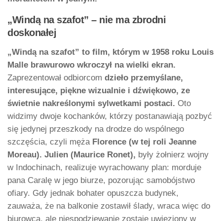
„Windą na szafot” – nie ma zbrodni
doskonałej
„Windą na szafot” to film, którym w 1958 roku Louis
Malle brawurowo wkroczył na wielki ekran.
Zaprezentował odbiorcom
dzieło przemyślane,
interesujące, piękne wizualnie i dźwiękowo, ze
świetnie nakreślonymi sylwetkami postaci.
Oto
widzimy dwoje kochanków, którzy postanawiają pozbyć
się jedynej przeszkody na drodze do wspólnego
szczęścia, czyli męża
Florence (w tej roli Jeanne
Moreau). Julien (Maurice Ronet),
były żołnierz wojny
w Indochinach, realizuje wyrachowany plan: morduje
pana Caralę w jego biurze, pozorując samobójstwo
ofiary. Gdy jednak bohater opuszcza budynek,
zauważa, że na balkonie zostawił ślady, wraca więc do
biurowca, ale niespodziewanie zostaje uwięziony w