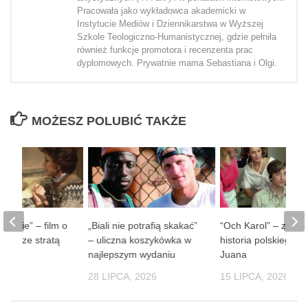
Pracowała jako wykładowca akademicki w
Instytucie Mediów i Dziennikarstwa w Wyższej
Szkole Teologiczno-Humanistycznej, gdzie pełniła
również funkcje promotora i recenzenta prac
dyplomowych. Prywatnie mama Sebastiana i Olgi.
MOŻESZ POLUBIĆ TAKŻE
 ludzie” – film o
„Biali nie potrafią skakać”
“Och Karol” – zaba
obie ze stratą
– uliczna koszykówka w
historia polskiego D
soby
najlepszym wydaniu
Juana
 2026
28 LIPCA, 2026
15 LIPCA, 2026