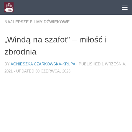
Skip to content
NAJLEPSZE FILMY DŹWIĘKOWE
„Windą na szafot” – miłość i
zbrodnia
BY
AGNIESZKA CZARKOWSKA-KRUPA
· PUBLISHED
1 WRZEŚNIA,
2021
· UPDATED
30 CZERWCA, 2023