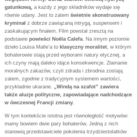
gatunkową,
a każdy z jego składników wydaje się
równie udany. Jest to zatem
świetnie skonstruowany
kryminał
z dobrze zawiązaną intrygą, suspensem i
zaskakującym finałem. Film powstał zresztą na
podstawie
powieści Noëla Calefa
. Na innym poziomie
dzieło Louisa Malle’a to
klasyczny moralitet
, w którym
bohaterowie stają przed wyborami natury etycznej, a
ich czyny mają daleko idące konsekwencje. Złamanie
moralnych zakazów, czyli zdrada i zbrodnia zostają
zatem, zgodnie z tradycyjnym systemem wartości,
przykładnie ukarane.
„Windą na szafot” zawiera
także aluzje polityczne, zapowiadające nadchodzące
w ówczesnej Francji zmiany.
W tym kontekście istotna jest równoległość motywów:
mamy bowiem dwie pary bohaterów. Jedną z nich
stanowią przedstawiciele pokolenia trzydziestolatków