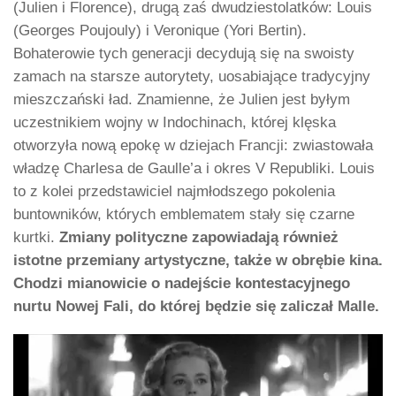
(Julien i Florence), drugą zaś dwudziestolatków: Louis
(Georges Poujouly) i Veronique (Yori Bertin).
Bohaterowie tych generacji decydują się na swoisty
zamach na starsze autorytety, uosabiające tradycyjny
mieszczański ład. Znamienne, że Julien jest byłym
uczestnikiem wojny w Indochinach, której klęska
otworzyła nową epokę w dziejach Francji: zwiastowała
władzę Charlesa de Gaulle’a i okres V Republiki. Louis
to z kolei przedstawiciel najmłodszego pokolenia
buntowników, których emblematem stały się czarne
kurtki.
Zmiany polityczne zapowiadają również
istotne przemiany artystyczne, także w obrębie kina.
Chodzi mianowicie o nadejście kontestacyjnego
nurtu Nowej Fali, do której będzie się zaliczał Malle.