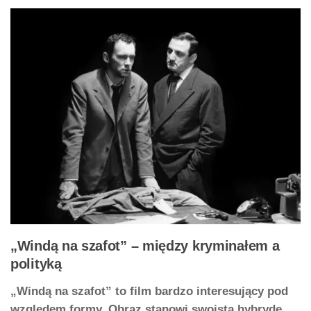
„Windą na szafot” – między kryminałem a
polityką
„Windą na szafot” to film bardzo interesujący pod
względem formy. Obraz stanowi swoistą hybrydę