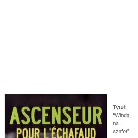
Tytuł
:
“Windą
na
szafot”