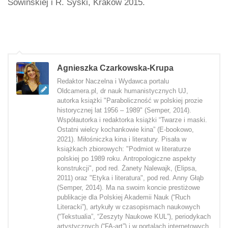
Sowińskiej i R. Syski, Kraków 2015.
Agnieszka Czarkowska-Krupa
Redaktor Naczelna i Wydawca portalu
Oldcamera.pl, dr nauk humanistycznych UJ,
autorka książki "Paraboliczność w polskiej prozie
historycznej lat 1956 – 1989" (Semper, 2014).
Współautorka i redaktorka książki “Twarze i maski.
Ostatni wielcy kochankowie kina” (E-bookowo,
2021). Miłośniczka kina i literatury. Pisała w
książkach zbiorowych: "Podmiot w literaturze
polskiej po 1989 roku. Antropologiczne aspekty
konstrukcji", pod red. Żanety Nalewajk, (Elipsa,
2011) oraz "Etyka i literatura", pod red. Anny Głąb
(Semper, 2014). Ma na swoim koncie prestiżowe
publikacje dla Polskiej Akademii Nauk (“Ruch
Literacki”), artykuły w czasopismach naukowych
(“Tekstualia”, “Zeszyty Naukowe KUL”), periodykach
artystycznych (“FA-art”) i w portalach internetowych.