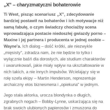
„X” – charyzmatyczni bohaterowie
Ti West, pisząc scenariusz „X”, zdecydowanie
bardziej postawił na bohaterów i ich motywacje niż
samą fabułę, o czym świadczy chociażby scena
wprowadzająca postacie niedoszłej gwiazdy porno –
Maxine i jej partnera i producenta w jednej osobie –
Wayne’a.
Ich dialog – dość krótki, ale niezwykle
„mięsisty”, zdradza nam, że nie będzie to tylko i
wyłącznie baśń dla dorosłych, ale studium charakterów
i uwarunkowań, jakie miały wpływ na ukształtowanie w
nich takich, a nie innych impulsów. Wcielający się w
rolę szefa ekipy – Martin Henderson, reprezentuje
archaiczny etos biznesmena i „opiekuna” w jednym.
Jego stała aktorka, urocza blondynka o długich,
zgrabnych nogach – Bobby-Lynne, uskarżająca się na
brak swoich ulubionych papierosów i zmuszona do