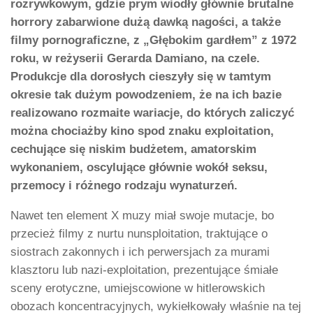
rozrywkowym, gdzie prym wiodły głównie brutalne
horrory zabarwione dużą dawką nagości, a także
filmy pornograficzne, z „Głębokim gardłem” z 1972
roku, w reżyserii Gerarda Damiano, na czele.
Produkcje dla dorosłych cieszyły się w tamtym
okresie tak dużym powodzeniem, że na ich bazie
realizowano rozmaite wariacje, do których zaliczyć
można chociażby kino spod znaku exploitation,
cechujące się niskim budżetem, amatorskim
wykonaniem, oscylujące głównie wokół seksu,
przemocy i różnego rodzaju wynaturzeń.
Nawet ten element X muzy miał swoje mutacje, bo
przecież filmy z nurtu nunsploitation, traktujące o
siostrach zakonnych i ich perwersjach za murami
klasztoru lub nazi-exploitation, prezentujące śmiałe
sceny erotyczne, umiejscowione w hitlerowskich
obozach koncentracyjnych, wykiełkowały właśnie na tej