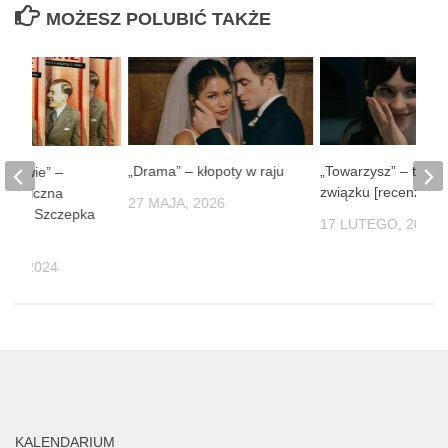
MOŻESZ POLUBIĆ TAKŻE
„Drama” – kłopoty w raju
„Towarzysz” – techn
 Lwowie” –
związku [recenzja]
stalgiczna
27 MAJA, 2026
ońka i Szczepka
17 LUTEGO, 2025
IA, 2024
KALENDARIUM