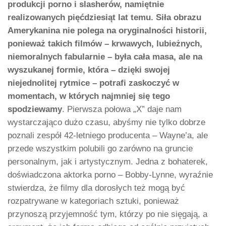
produkcji porno i slasherów, namiętnie
realizowanych pięćdziesiąt lat temu. Siła obrazu
Amerykanina nie polega na oryginalności historii,
ponieważ takich filmów – krwawych, lubieżnych,
niemoralnych fabularnie – była cała masa, ale na
wyszukanej formie, która – dzięki swojej
niejednolitej rytmice – potrafi zaskoczyć w
momentach, w których najmniej się tego
spodziewamy
. Pierwsza połowa „X” daje nam
wystarczająco dużo czasu, abyśmy nie tylko dobrze
poznali zespół 42-letniego producenta – Wayne’a, ale
przede wszystkim polubili go zarówno na gruncie
personalnym, jak i artystycznym. Jedna z bohaterek,
doświadczona aktorka porno – Bobby-Lynne, wyraźnie
stwierdza, że filmy dla dorosłych też mogą być
rozpatrywane w kategoriach sztuki, ponieważ
przynoszą przyjemność tym, którzy po nie sięgają, a