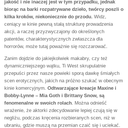
jakość i nie inaczej jest w tym przypadku, jednak
biorąc na barki rozpatrywane dzieło, twórcy poszli o
kilka kroków, niekoniecznie do przodu.
Widz,
ceniący w kinie pewną stałą strukturę prowadzenia
akcji, a raczej przyzwyczajony do określonych
patentów, charakterystycznych zwłaszcza dla
horrorów, może tutaj poważnie się rozczarować.
Zanim dojdzie do jakiejkolwiek makabry, czy też
dynamiczniejszego wątku, Ti West skrupulatnie
przepuści przez nasze powieki sporą dawkę śmiałych
scen erotycznych, jakich na próżno szukać w obecnym
kinie komercyjnym.
Odtwarzające kreacje Maxine i
Bobby-Lynne – Mia Goth i Brittany Snow, są
fenomenalne w swoich rolach
. Można odnieść
wrażenie, że aktorki zdecydowanie lepiej czują się w
negliżu, podczas kręcenia rozbieranych scen, niż w
ubraniu, gdzie muszą na przemian czaić się i uciekać.