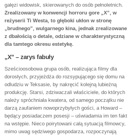
gałęzi widowisk, skierowanych do osób pełnoletnich.
Zrealizowany w konwencji horroru gore „X”, w
reżyserii Ti Westa, to głęboki ukłon w stronę
„brudnego”, wulgarnego kina, jednak zrealizowane
z dbałością o detale, odziane w charakterystyczną
dla tamtego okresu estetykę.
„X” – zarys fabuły
Sześcioosobowa grupa osób, realizująca filmy dla
dorosłych, przyjeżdża do rozsypującego się domu na
odludziu w Teksasie, by nakręcić kolejną lubieżną
produkcję. Starsi, zdziwaczali właściciele, do których
należy spróchniała kwatera, od samego początku nie
darzą zaufaniem nowoprzybyłych gości, a Howard –
będący posiadaczem posesji – uświadamia im ten fakt
na wstępie. Nieco poirytowani całą sytuacją filmowcy,
mimo uwag sędziwego gospodarza, rozpoczynają