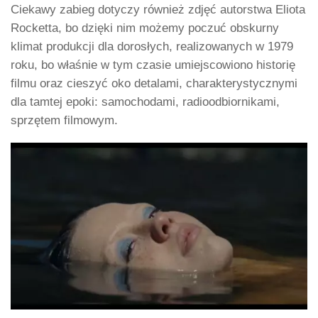
Ciekawy zabieg dotyczy również zdjęć autorstwa Eliota
Rocketta, bo dzięki nim możemy poczuć obskurny
klimat produkcji dla dorosłych, realizowanych w 1979
roku, bo właśnie w tym czasie umiejscowiono historię
filmu oraz cieszyć oko detalami, charakterystycznymi
dla tamtej epoki: samochodami, radioodbiornikami,
sprzętem filmowym.