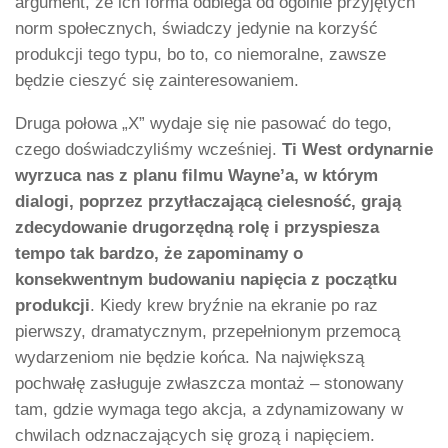
argument, że ich forma odbiega od ogólnie przyjętych
norm społecznych, świadczy jedynie na korzyść
produkcji tego typu, bo to, co niemoralne, zawsze
będzie cieszyć się zainteresowaniem.
Druga połowa „X” wydaje się nie pasować do tego,
czego doświadczyliśmy wcześniej.
Ti West ordynarnie
wyrzuca nas z planu filmu Wayne’a, w którym
dialogi, poprzez przytłaczającą cielesność, grają
zdecydowanie drugorzędną rolę i przyspiesza
tempo tak bardzo, że zapominamy o
konsekwentnym budowaniu napięcia z początku
produkcji
. Kiedy krew bryźnie na ekranie po raz
pierwszy, dramatycznym, przepełnionym przemocą
wydarzeniom nie będzie końca. Na największą
pochwałę zasługuje zwłaszcza montaż – stonowany
tam, gdzie wymaga tego akcja, a zdynamizowany w
chwilach odznaczających się grozą i napięciem.