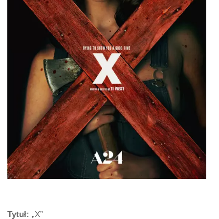
Tytuł:
„X”