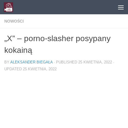
Skip to content
NOWOŚCI
„X” – porno-slasher posypany
kokainą
BY
ALEKSANDER BIEGAŁA
· PUBLISHED
25 KWIETNIA, 2022
·
UPDATED
25 KWIETNIA, 2022