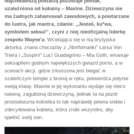
Najciekawszą postacią pozostaje jednak,
uzależniona od kokainy – Maxine. Dziewczyna nie
ma żadnych zahamowań zawodowych, a powtarzane
do lustra, jak mantra, zdanie: „Jesteś, ku*wa,
symbolem seksu!”, czyni z niej nieoficjalną liderkę
zespołu Wayne’a
. Wcielająca się w nią brytyjska
aktorka, znana chociażby z „Nimfomanki” Larsa Von
Triera i „Suspirii” Luci Guadagnino – Mia Goth, emanuje
seksapilem godnym największych gwiazd porno, a w
scenach akcji, gdzie zmuszona jest biegać w
szaleńczym tempie z bronią w ręku, potwierdza jedynie
swoją klasę. Maxine w jej wykonaniu wydaje się nieco
naiwną, zagubioną dziewczyną, jednak ta na pozór
prostoduszna kokietka to tak naprawdę pewna siebie i
zdecydowana kobieta, która zrobi wszystko, aby
spełnić swój sen.