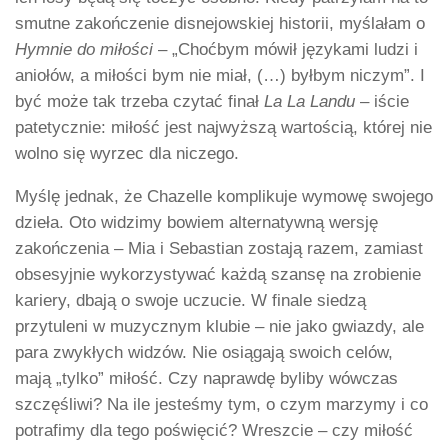
smutne zakończenie disnejowskiej historii, myślałam o
Hymnie
do miłości
– „Choćbym mówił językami ludzi i
aniołów, a miłości bym nie miał, (…) byłbym niczym”. I
być może tak trzeba czytać finał
La La Landu
– iście
patetycznie: miłość jest najwyższą wartością, której nie
wolno się wyrzec dla niczego.
Myślę jednak, że Chazelle komplikuje wymowę swojego
dzieła. Oto widzimy bowiem alternatywną wersję
zakończenia – Mia i Sebastian zostają razem, zamiast
obsesyjnie wykorzystywać każdą szansę na zrobienie
kariery, dbają o swoje uczucie. W finale siedzą
przytuleni w muzycznym klubie – nie jako gwiazdy, ale
para zwykłych widzów. Nie osiągają swoich celów,
mają „tylko” miłość. Czy naprawdę byliby wówczas
szczęśliwi? Na ile jesteśmy tym, o czym marzymy i co
potrafimy dla tego poświęcić? Wreszcie – czy miłość