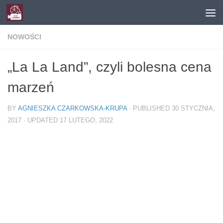
Skip to content
NOWOŚCI
„La La Land”, czyli bolesna cena
marzeń
BY
AGNIESZKA CZARKOWSKA-KRUPA
· PUBLISHED
30 STYCZNIA,
2017
· UPDATED
17 LUTEGO, 2022