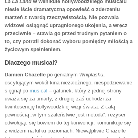
La La Land
w wehikule hollywoodzkiego musicalu
niesie iście dramatyczną opowieść o zderzeniu
marzeń z twardą rzeczywistością. Nie pozwala
widzowi osiągnąć upragnionego ukojenia, a wręcz
przeciwnie – stawia go przed trudnym pytaniem o
to, czy potrafi dokonać wyboru pomiędzy miłością a
życiowym spełnieniem.
Dlaczego musical?
Damien Chazelle
po genialnym
Whiplashu
,
oscylującym wokół kina niezależnego, niespodziewanie
sięgnął po
musical
– gatunek, który z jednej strony
uważa się za umarły, z drugiej zaś uchodzi za
kwintesencję hollywoodzkiej wizji świata. Z całą
pewnością „w tym szaleństwie jest metoda”, reżyser
odwołując się bowiem do tej konwencji, komunikuje się
z widzem na kilku poziomach. Niewątpliwie Chazelle