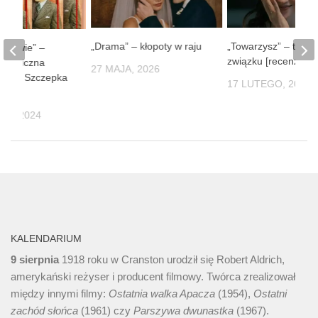
„Drama” – kłopoty w raju
„Towarzysz” – techn
 Lwowie” –
związku [recenzja]
stalgiczna
27 MAJA, 2026
ońka i Szczepka
17 LUTEGO, 2025
IA, 2024
KALENDARIUM
9 sierpnia
1918 roku w Cranston urodził się Robert Aldrich,
amerykański reżyser i producent filmowy. Twórca zrealizował
między innymi filmy:
Ostatnia walka Apacza
(1954),
Ostatni
zachód słońca
(1961) czy
Parszywa dwunastka
(1967).