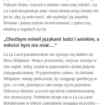
Fabryki Snów, marzeń o sławie i wiecznej miłości.
La
La Land
eksploatuje więc musicalową wizję świata nie
po to, aby ją wskrzesić, ale wydobyć jej aspekty
filmowe i jednocześnie skonfrontować z potoczną
wiedzą o regułach życia.
„Choćbym mówił językami ludzi i aniołów, a
miłości bym nie miał….”
La La Land
paradoksalnie nie sytuuje się daleko od
filmu
Whiplash.
Wręcz przeciwnie, reżyser rozwija w
nim wątek, który został w poprzednim dziele jedynie
zasygnalizowany. Przypomnijmy zatem, że bohater
Whiplash,
młody perkusista, by osiągnąć perfekcję w
tym, co robi, poświęca całe swoje życie prywatne.
Odrzuca również uczucie wyraźnie zainteresowanej
nim dziewczyny. Podobnie dzieje się w
La La Land
.
Bohaterowie w sferze zawodowej osiągają wszystko –