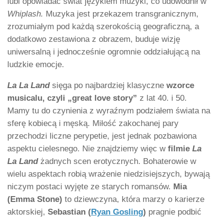
lubi opowiadać świat językiem muzyki, co udowodnił w
Whiplash.
Muzyka jest przekazem transgranicznym,
zrozumiałym pod każdą szerokością geograficzną, a
dodatkowo zestawiona z obrazem, buduje wizję
uniwersalną i jednocześnie ogromnie oddziałującą na
ludzkie emocje.
La La Land
sięga po najbardziej klasyczne
wzorce
musicalu, czyli „great love story”
z lat 40. i 50.
Mamy tu do czynienia z wyraźnym podziałem świata na
sferę kobiecą i męską. Miłość zakochanej pary
przechodzi liczne perypetie, jest jednak pozbawiona
aspektu cielesnego. Nie znajdziemy więc w
filmie
La
La Land
żadnych scen erotycznych. Bohaterowie w
wielu aspektach robią wrażenie niedzisiejszych, bywają
niczym postaci wyjęte ze starych romansów.
Mia
(Emma Stone)
to dziewczyna, która marzy o karierze
aktorskiej,
Sebastian (
Ryan Gosling
)
pragnie podbić