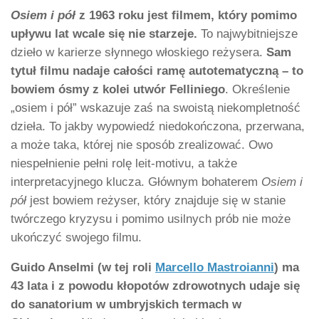
Osiem i pół
z 1963 roku jest filmem, który pomimo
upływu lat wcale się nie starzeje.
To najwybitniejsze
dzieło w karierze słynnego włoskiego reżysera.
Sam
tytuł filmu nadaje całości ramę autotematyczną – to
bowiem ósmy z kolei utwór Felliniego
. Określenie
„osiem i pół” wskazuje zaś na swoistą niekompletność
dzieła. To jakby wypowiedź niedokończona, przerwana,
a może taka, której nie sposób zrealizować. Owo
niespełnienie pełni rolę leit-motivu, a także
interpretacyjnego klucza. Głównym bohaterem
Osiem i
pół
jest bowiem reżyser, który znajduje się w stanie
twórczego kryzysu i pomimo usilnych prób nie może
ukończyć swojego filmu.
Guido Anselmi (w tej roli
Marcello Mastroianni
)
ma
43 lata i z powodu kłopotów zdrowotnych udaje się
do sanatorium w umbryjskich termach w