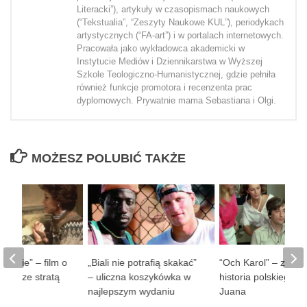
Literacki”), artykuły w czasopismach naukowych
(“Tekstualia”, “Zeszyty Naukowe KUL”), periodykach
artystycznych (“FA-art”) i w portalach internetowych.
Pracowała jako wykładowca akademicki w
Instytucie Mediów i Dziennikarstwa w Wyższej
Szkole Teologiczno-Humanistycznej, gdzie pełniła
również funkcje promotora i recenzenta prac
dyplomowych. Prywatnie mama Sebastiana i Olgi.
MOŻESZ POLUBIĆ TAKŻE
 ludzie” – film o
„Biali nie potrafią skakać”
“Och Karol” – zaba
obie ze stratą
– uliczna koszykówka w
historia polskiego D
soby
najlepszym wydaniu
Juana