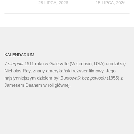
 2026
28 LIPCA, 2026
15 LIPCA, 2026
KALENDARIUM
7 sierpnia
1911 roku w Galesville (Wisconsin, USA) urodził się
Nicholas Ray, znany amerykański reżyser filmowy. Jego
najsłynniejszym dziełem był
Buntownik bez
powodu
(1955) z
Jamesem Deanem w roli głównej.