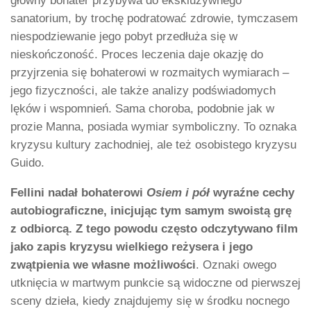
główny bohater przybywa do ekskluzywnego
sanatorium, by trochę podratować zdrowie, tymczasem
niespodziewanie jego pobyt przedłuża się w
nieskończoność. Proces leczenia daje okazję do
przyjrzenia się bohaterowi w rozmaitych wymiarach –
jego fizyczności, ale także analizy podświadomych
lęków i wspomnień. Sama choroba, podobnie jak w
prozie Manna, posiada wymiar symboliczny. To oznaka
kryzysu kultury zachodniej, ale też osobistego kryzysu
Guido.
Fellini nadał bohaterowi
Osiem i pół
wyraźne cechy
autobiograficzne, inicjując tym samym swoistą grę
z odbiorcą.
Z tego powodu często odczytywano film
jako zapis kryzysu wielkiego reżysera i jego
zwątpienia we własne możliwości
. Oznaki owego
utknięcia w martwym punkcie są widoczne od pierwszej
sceny dzieła, kiedy znajdujemy się w środku nocnego