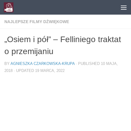
Skip to content
NAJLEPSZE FILMY DŹWIĘKOWE
„Osiem i pół” – Felliniego traktat
o przemijaniu
BY
AGNIESZKA CZARKOWSKA-KRUPA
· PUBLISHED
10 MAJA,
2018
· UPDATED
19 MARCA, 2022