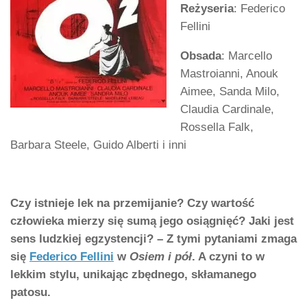
Reżyseria
: Federico
Fellini
Obsada
: Marcello
Mastroianni, Anouk
Aimee, Sanda Milo,
Claudia Cardinale,
Rossella Falk,
Barbara Steele, Guido Alberti i inni
Czy istnieje lek na przemijanie? Czy wartość
człowieka mierzy się sumą jego osiągnięć? Jaki jest
sens ludzkiej egzystencji? – Z tymi pytaniami zmaga
się
Federico Fellini
w
Osiem i pół
. A czyni to w
lekkim stylu, unikając zbędnego, skłamanego
patosu.