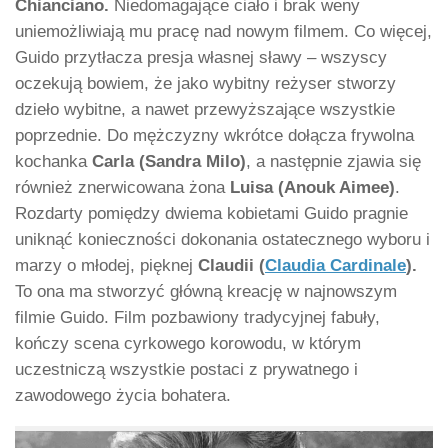
Chianciano.
Niedomagające ciało i brak weny
uniemożliwiają mu pracę nad nowym filmem. Co więcej,
Guido przytłacza presja własnej sławy – wszyscy
oczekują bowiem, że jako wybitny reżyser stworzy
dzieło wybitne, a nawet przewyższające wszystkie
poprzednie. Do mężczyzny wkrótce dołącza frywolna
kochanka
Carla (Sandra Milo)
, a następnie zjawia się
również znerwicowana żona
Luisa (Anouk Aimee)
.
Rozdarty pomiędzy dwiema kobietami Guido pragnie
uniknąć konieczności dokonania ostatecznego wyboru i
marzy o młodej, pięknej
Claudii (
Claudia Cardinale
).
To ona ma stworzyć główną kreację w najnowszym
filmie Guido. Film pozbawiony tradycyjnej fabuły,
kończy scena cyrkowego korowodu, w którym
uczestniczą wszystkie postaci z prywatnego i
zawodowego życia bohatera.