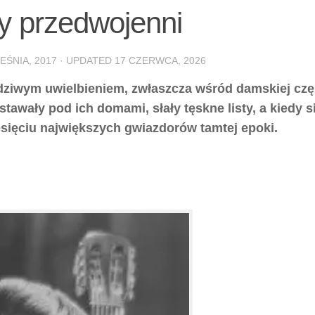
zy przedwojenni
EŚNIA, 2017
· UPDATED
17 CZERWCA, 2026
wdziwym uwielbieniem, zwłaszcza wśród damskiej czę
awały pod ich domami, słały tęskne listy, a kiedy s
esięciu największych gwiazdorów tamtej epoki.