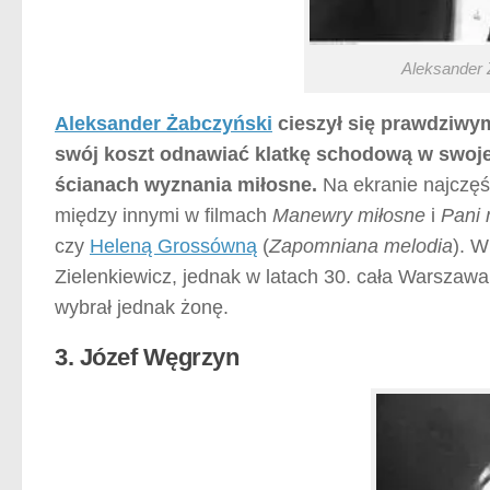
Aleksander Ż
Aleksander Żabczyński
cieszył się prawdziwy
swój koszt odnawiać klatkę schodową w swoje
ścianach wyznania miłosne.
Na ekranie najczęś
między innymi w filmach
Manewry miłosne
i
Pani 
czy
Heleną Grossówną
(
Zapomniana melodia
). W
Zielenkiewicz, jednak w latach 30. cała Warszawa
wybrał jednak żonę.
3. Józef Węgrzyn