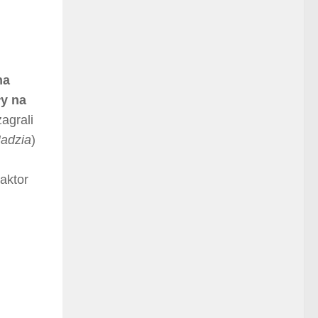
na
ły na
zagrali
Jadzia
)
aktor