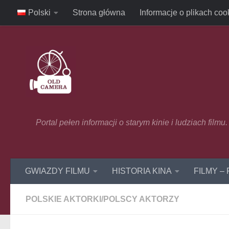
Polski
Strona główna
Informacje o plikach coo
Skip to content
Portal pełen informacji o starym kinie i ludziach film
GWIAZDY FILMU
HISTORIA KINA
FILMY –
POLSKIE AKTORKI/POLSCY AKTORZY