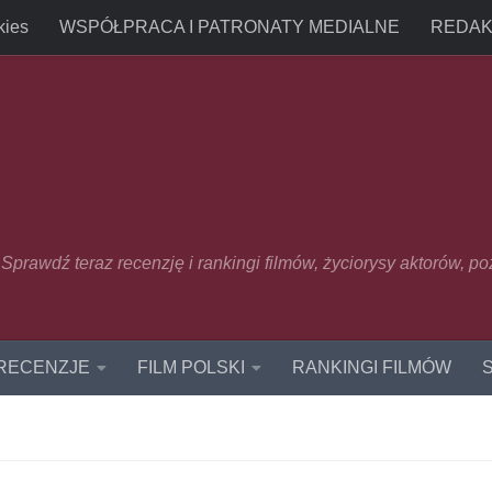
kies
WSPÓŁPRACA I PATRONATY MEDIALNE
REDAK
u. Sprawdź teraz recenzję i rankingi filmów, życiorysy aktorów, p
 RECENZJE
FILM POLSKI
RANKINGI FILMÓW