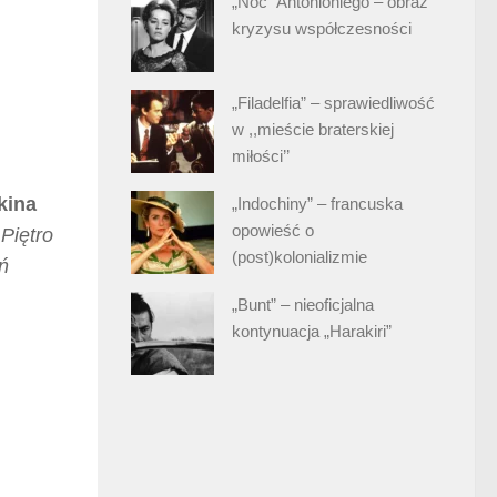
„Noc” Antonioniego – obraz
kryzysu współczesności
„Filadelfia” – sprawiedliwość
w ,,mieście braterskiej
miłości’’
kina
„Indochiny” – francuska
opowieść o
.
Piętro
(post)kolonializmie
ń
„Bunt” – nieoficjalna
kontynuacja „Harakiri”