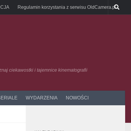
CJA
Regulamin korzystania z serwisu OldCamera.pl
oznaj ciekawostki i tajemnice kinematografii
SERIALE
WYDARZENIA
NOWOŚCI