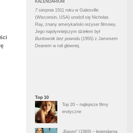
KALENDARIUM
7 sierpnia
1911 roku w Galesville
(Wisconsin, USA) urodził się Nicholas
Ray, znany amerykański reżyser filmowy.
Jego najsłynniejszym dziełem był
ści
Buntownik bez
powodu
(1955) z Jamesem
ię
Deanem w roli głównej.
Top 10
Top 20 – najlepsze filmy
erotyczne
„Basen” (1969) – legendarna