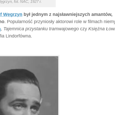
ęgrzyn, fot. NAC, 1927 r.
f Węgrzyn
był jednym z najsławniejszych amantów,
no
. Popularność przyniosły aktorowi role w filmach niem
ą
,
Tajemnica przystanku tramwajowego
czy
Księżna Łow
fia Lindorfówna.