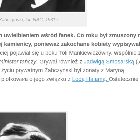
abczyński, fot. NAC, 1931 r.
m uwielbieniem wśród fanek. Co roku był zmuszony 
j kamienicy, ponieważ zakochane kobiety wypisywa
ciej pojawiał się u boku Toli Mankiewiczówny,
ws
pólnie 
minister tańczy
. Grywał również z
Jadwigą Smosarską
(
 życiu prywatnym Żabczyński był żonaty z Maryną
 plotkowała o jego związku z
Lodą Halamą.
Ostatecznie 