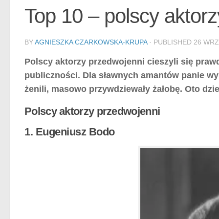
Top 10 – polscy aktor
BY
AGNIESZKA CZARKOWSKA-KRUPA
· PUBLISHED
26 WRZ
Polscy aktorzy przedwojenni cieszyli się pra
publiczności. Dla sławnych amantów panie wyst
żenili, masowo przywdziewały żałobę.
Oto dzi
Polscy aktorzy przedwojenni
1. Eugeniusz Bodo