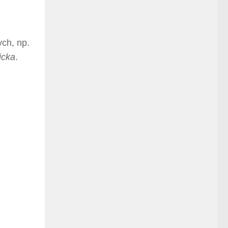
ych, np.
icka
.