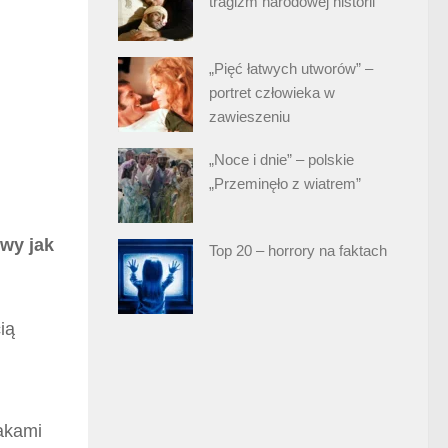
tragizm narodowej historii
„Pięć łatwych utworów” –
portret człowieka w
zawieszeniu
„Noce i dnie” – polskie
„Przeminęło z wiatrem”
owy jak
Top 20 – horrory na faktach
ią
akami