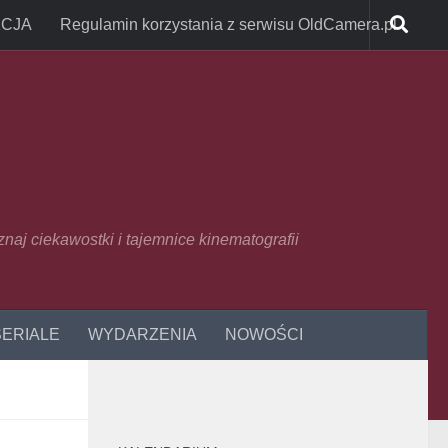
CJA
Regulamin korzystania z serwisu OldCamera.pl
oznaj ciekawostki i tajemnice kinematografii
SERIALE
WYDARZENIA
NOWOŚCI