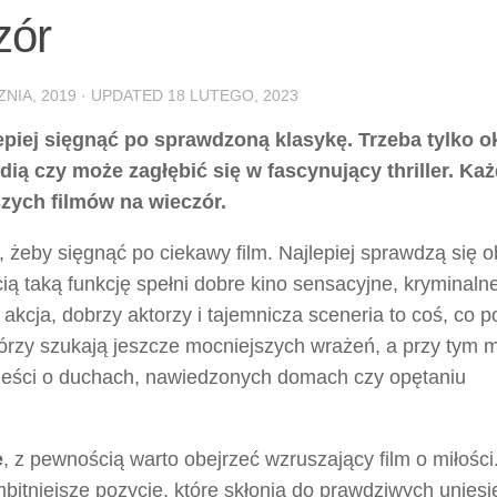
zór
ZNIA, 2019
· UPDATED
18 LUTEGO, 2023
epiej sięgnąć po sprawdzoną klasykę. Trzeba tylko ok
ą czy może zagłębić się w fascynujący thriller. Każ
szych filmów na wieczór.
, żeby sięgnąć po ciekawy film. Najlepiej sprawdzą się o
ią taką funkcję spełni dobre kino sensacyjne, kryminalne
a akcja, dobrzy aktorzy i tajemnicza sceneria to coś, co 
którzy szukają jeszcze mocniejszych wrażeń, a przy tym 
wieści o duchach, nawiedzonych domach czy opętaniu
e
, z pewnością warto obejrzeć wzruszający film o miłości
bitniejsze pozycje, które skłonią do prawdziwych uniesie