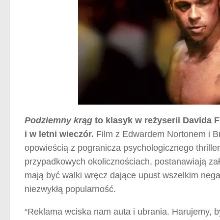
Podziemny krąg
to klasyk w reżyserii Davida 
i w letni wieczór.
Film z Edwardem Nortonem i Br
opowieścią z pogranicza psychologicznego thrille
przypadkowych okolicznościach, postanawiają zał
mają być walki wręcz dające upust wszelkim neg
niezwykłą popularność.
“Reklama wciska nam auta i ubrania. Harujemy, 