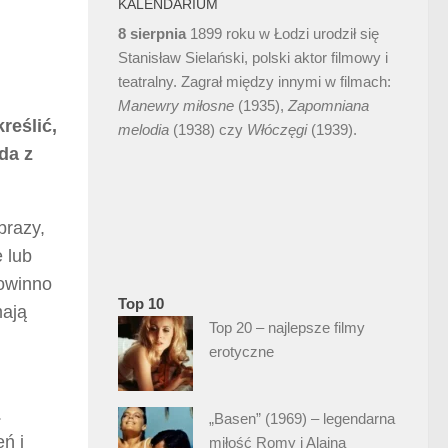
KALENDARIUM
8 sierpnia
1899 roku w Łodzi urodził się
Stanisław Sielański, polski aktor filmowy i
teatralny. Zagrał między innymi w filmach:
Manewry miłosne
(1935),
Zapomniana
reślić,
melodia
(1938) czy
Włóczęgi
(1939).
da z
brazy,
 lub
powinno
Top 10
mają
Top 20 – najlepsze filmy
erotyczne
.
„Basen” (1969) – legendarna
ń i
miłość Romy i Alaina