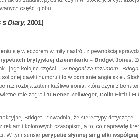
wanych części globu.
’s Diary,
2001)
ieniu się wieczorem w miły nastrój, z pewnością sprawdzi
erypetiach brytyjskiej dziennikarki – Bridget Jones.
Z
ak i jego kolejne części –
W
pogoni za rozumem
i
Bridge
 solidnej dawki humoru i to w odmianie angielskiej. Słod
 po raz rozbija zatem kąśliwa ironia, która czyni z bohate
wietne role zagrali tu
Renee Zellweger, Colin Firth i H
atrakcyjnej Bridget udowadnia, że stereotypy dotyczące
z reklam i kolorowych czasopism, a to, co naprawdę kręc
ci. W tym sensie
perypetie słynnej singielki współgraj