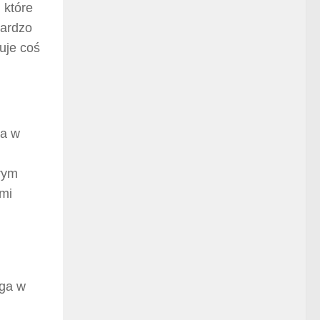
 które
bardzo
uje coś
da w
rym
ami
ga w