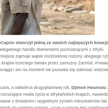
Caprio stworzył jedną ze swoich najlepszych kreacji
elegalnego handlu diamentami pochodzącymi z Afryki.
 miejsce zajmuje wątek rozdzielonej rodziny ubogiego ry
krajów trzeciego świata przez zamożny Zachód.
Krwaw
m wciąga i ani na moment nie pozwala się oderwać widzow
cara, a odtwórca drugoplanowej roli,
Djimon Hounsou
zerażające realia życia w afrykańskich krajach, nawied
ontowane z dostatnim i wygodnym życiem mieszkańców tak
ak do zadania pytania, czym w istocie jest cywilizacja