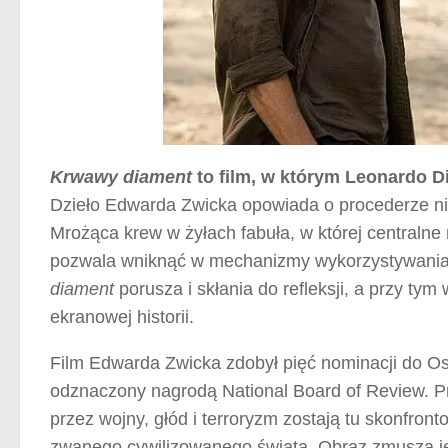
Krwawy diament
to film, w którym Leonardo Di
Dzieło Edwarda Zwicka opowiada o procederze ni
Mrożąca krew w żyłach fabuła, w której centralne
pozwala wniknąć w mechanizmy wykorzystywania 
diament
porusza i skłania do refleksji, a przy ty
ekranowej historii.
Film Edwarda Zwicka zdobył pięć nominacji do Os
odznaczony nagrodą National Board of Review. Pr
przez wojny, głód i terroryzm zostają tu skonfr
zwanego cywilizowanego świata. Obraz zmusza jedn