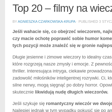
Top 20 – filmy na wiec
BY
AGNIESZKA CZARKOWSKA-KRUPA
· PUBLISHED
3 STYC
Jeśli wahacie się, co obejrzeć wieczorem, najl
czy macie ochotę poprawić sobie humor komedi
tych pozycji może znaleźć się w gronie najlep
Długie jesienne i zimowe wieczory to idealny czas
które rozgrzeją nasze zmysły i emocje. Z pewnośc
thriller. Interesująca intryga, ciekawie prowadzon
zadowolić miłośników inteligentnej rozrywki. Ci, 
silne nerwy, mogą sięgnąć po dobry horror. Opo
skutecznie
likwidują nudę długich wieczorów.
Jeśli szykuje się
romantyczny wieczór we dwoj
Najlepiej jednak w tym wypadku pokusić się po am