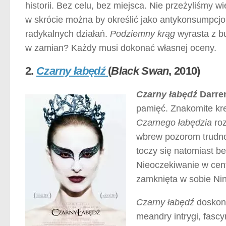
historii. Bez celu, bez miejsca. Nie przeżyliśmy w
w skrócie można by określić jako antykonsumpcjo
radykalnych działań.
Podziemny krąg
wyrasta z bu
w zamian? Każdy musi dokonać własnej oceny.
2.
Czarny łabędź
(
Black Swan
, 2010)
Czarny łabędź
Darre
pamięć. Znakomite kre
Czarnego łabędzia
roz
wbrew pozorom trudno 
toczy się natomiast b
Nieoczekiwanie w cent
zamknięta w sobie Nin
Czarny łabędź
doskona
meandry intrygi, fasc