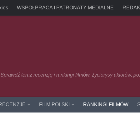
kies
WSPÓŁPRACA I PATRONATY MEDIALNE
REDAK
u. Sprawdź teraz recenzję i rankingi filmów, życiorysy aktorów, p
 RECENZJE
FILM POLSKI
RANKINGI FILMÓW