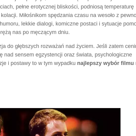
uciach, pełne erotycznej bliskości, podniosą temperaturę
kolacji. Miłośnikom spędzania czasu na wesoło z pewno
humoru, lekkie dialogi, komiczne postaci i sytuacje pom
prężą nas po męczącym dniu.
azja do głębszych rozważań nad życiem. Jeśli zatem cen
 się nad sensem egzystencji oraz świata, psychologiczne
zje i postawy to w tym wypadku
najlepszy wybór filmu