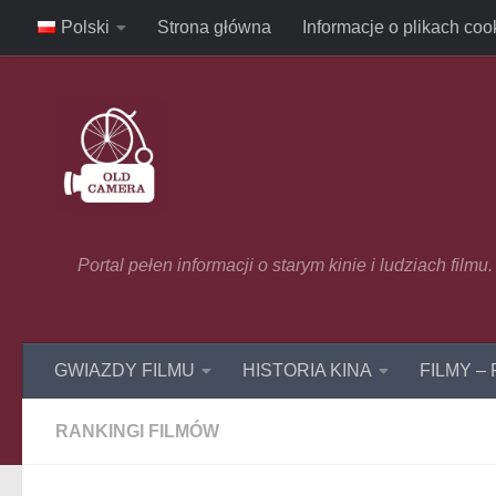
Polski
Strona główna
Informacje o plikach coo
Skip to content
Portal pełen informacji o starym kinie i ludziach film
GWIAZDY FILMU
HISTORIA KINA
FILMY –
RANKINGI FILMÓW