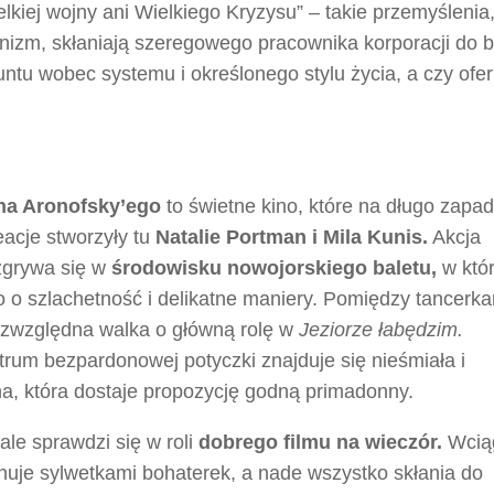
ielkiej wojny ani Wielkiego Kryzysu” – takie przemyślenia,
nizm, skłaniają szeregowego pracownika korporacji do 
ntu wobec systemu i określonego stylu życia, a czy ofer
na Aronofsky’ego
to świetne kino, które na długo zapa
acje stworzyły tu
Natalie Portman i Mila Kunis.
Akcja
grywa się w
środowisku nowojorskiego baletu,
w któ
o szlachetność i delikatne maniery. Pomiędzy tancerk
ezwzględna walka o główną rolę w
Jeziorze łabędzim.
rum bezpardonowej potyczki znajduje się nieśmiała i
a, która dostaje propozycję godną primadonny.
le sprawdzi się w roli
dobrego filmu na wieczór.
Wcią
ynuje sylwetkami bohaterek, a nade wszystko skłania do