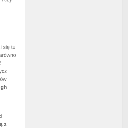
 się tu
arówno
t
ycz
rów
ugh
i
ą z