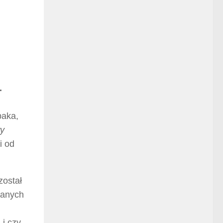
.
baka,
y
i od
został
zanych
 i czy